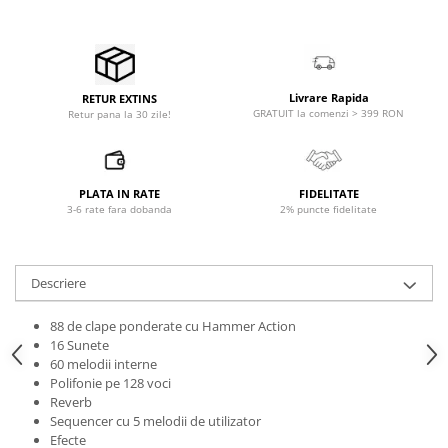
Accesorii de rack
Accesorii echipamente de studio
Clape MIDI
Controllere MIDI - USB DAW
Livrare Rapida
RETUR EXTINS
Controllere monitoare de studio
GRATUIT la comenzi > 399 RON
Retur pana la 30 zile!
Convertoare AD/DA
Interfete audio
Interfete MIDI si Cabluri Midi-USB
PLATA IN RATE
FIDELITATE
3-6 rate fara dobanda
2% puncte fidelitate
Microfoane de studio
Monitoare de studio
Pop filtre
Descriere
Preamplificatoare
Protectii antifonice pentru urechi
88 de clape ponderate cu Hammer Action
16 Sunete
Rack studio
60 melodii interne
Recordere de studio
Polifonie pe 128 voci
Recordere portabile
Reverb
Sequencer cu 5 melodii de utilizator
Sintetizatoare
Efecte