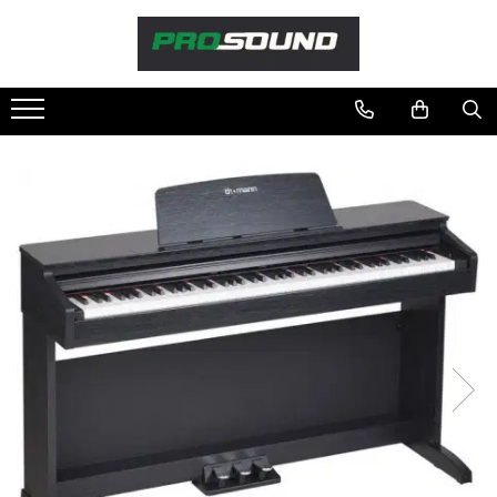
Magazin
Sonorizare / PA
Playere si Recordere
Procesoare si efecte
Shockmount
Stabilizatoare de tensiune UPS si
Power Conditioner
Unelte Audio
Microfoane
Accesorii de microfoane
Capsule de microfon
Case-uri de microfoane
Microfoane de broadcast
Microfoane de instrumente