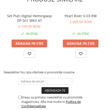
Scene şi Ring-uri de Dans
Stative si schela lumini
Instrumente Muzicale
Set Pian digital Hemingway
Pearl River V-03 RW
DP-501 MKII AT
Chitare si bass
2.369,00 RON
3.159,00 RON
Claviaturi
Instrumente cu arcus
IN STOC
IN STOC
Instrumente de percutie
ADAUGA IN COS
ADAUGA IN COS
Instrumente de suflat
Instrumente si jucarii pentru copii
Instrumente traditionale
Tobe
DJ
Newsletter
Nu rata ofertele si promotiile noastre
Accesorii DJ
Accesorii Pick-up si Vinyl
Case-uri DJ
Vreau sa primesc newsletter cu promotiile
CD Playere DJ
magazinului. Afla mai multe in
Politica de
Console DJ
Confidentialitate