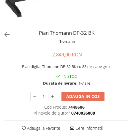
Microfoane de masurare si
calibrare
Microfoane de studio
Microfoane de Suprafata
Microfoane de voce si live
Pian Thomann DP-32 BK
Microfoane lavaliera si headset
Thomann
Microfoane podcast, USB, iOS /
Android
2.849,00 RON
Microfoane pt Camere Video
Microfoane pt instalatii si
Pian digital Thomann DP-32 BK cu 88 de clape grele
conferinta
IN STOC
Microfoane Ribbon
Durata de livrare:
1-7 zile
Microfoane stereo
Microfoane Suspendabile
ADAUGA IN COS
Microfoane wireless si sisteme
Cod Produs:
7448686
Stative de microfon
Ai nevoie de ajutor?
0740036008
Studio si inregistrari
Accesorii de microfoane
Adauga la Favorite
Cere informatii