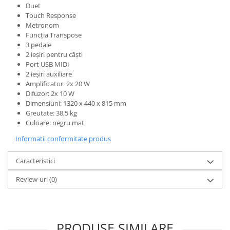
Standuri si stative de monitoare
Duet
Subwoofere de studio
Touch Response
Metronom
Tratament acustic
Funcția Transpose
Lumini si efecte
3 pedale
2 ieșiri pentru căști
Accesorii pentru lumini
Port USB MIDI
Bare Led
2 ieșiri auxiliare
Amplificator: 2x 20 W
Cabluri de Alimentare
Difuzor: 2x 10 W
Case-uri de lumini
Dimensiuni: 1320 x 440 x 815 mm
Comenzi si controllere
Greutate: 38,5 kg
Culoare: negru mat
Ecrane LED
Efecte de lumini
Informatii conformitate produs
Lasere
Caracteristici
Masini de fum si ceata
Mixere DMX
Review-uri
(0)
Moving Head-uri
Par Led si Pinspot
Proiectoare
PRODUSE SIMILARE