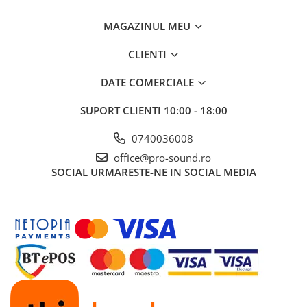
Controllere MIDI - USB DAW
Genti pentru DJ
MAGAZINUL MEU
Mixere DJ
CLIENTI
Platane DJ
Samplere si controllere
DATE COMERCIALE
Stative si pupitre DJ
SUPORT CLIENTI
10:00 - 18:00
Cabluri si conectori
Cabluri adaptoare, cabluri Y
0740036008
Cabluri audio
office@pro-sound.ro
Cabluri de boxe
SOCIAL
URMARESTE-NE IN SOCIAL MEDIA
Cabluri de instrumente
Cabluri de microfon
Cabluri DMX
Cabluri la metru
Cabluri MIDI si audio digitale
Cabluri multicore
Conectori