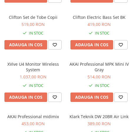
Comenzi si controllere
Ecrane LED
Efecte de lumini
Clifton Set de Tobe Copii
Clifton Electric Bass Set BK
Lasere
519,00 RON
419,00 RON
Masini de fum si ceata
IN STOC
IN STOC
Mixere DMX
ADAUGA IN COS
ADAUGA IN COS
Moving Head-uri
Par Led si Pinspot
Proiectoare
XVive U4 Monitor Wireless
AKAI Professional MPK Mini IV
Scene şi Ring-uri de Dans
System
Gray
1.037,00 RON
514,00 RON
Stative si schela lumini
Instrumente Muzicale
IN STOC
IN STOC
Chitare si bass
ADAUGA IN COS
ADAUGA IN COS
Claviaturi
Instrumente cu arcus
AKAI Professional midimix
Klark Teknik DW 20BR Air Link
Instrumente de percutie
453,00 RON
389,00 RON
Instrumente de suflat