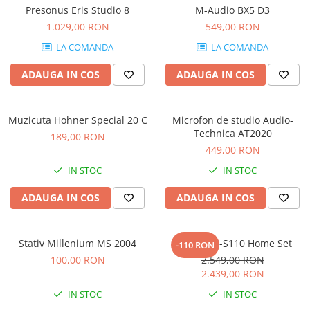
Stabilizatoare de tensiune UPS si
Presonus Eris Studio 8
M-Audio BX5 D3
Power Conditioner
1.029,00 RON
549,00 RON
Unelte Audio
LA COMANDA
LA COMANDA
Microfoane
Accesorii de microfoane
ADAUGA IN COS
ADAUGA IN COS
Capsule de microfon
Case-uri de microfoane
Muzicuta Hohner Special 20 C
Microfon de studio Audio-
Microfoane de broadcast
Technica AT2020
189,00 RON
Microfoane de instrumente
449,00 RON
Microfoane de masurare si
IN STOC
IN STOC
calibrare
Microfoane de studio
ADAUGA IN COS
ADAUGA IN COS
Microfoane de Suprafata
Microfoane de voce si live
Stativ Millenium MS 2004
Casio CDP-S110 Home Set
-110 RON
Microfoane lavaliera si headset
100,00 RON
2.549,00 RON
Microfoane podcast, USB, iOS /
2.439,00 RON
Android
IN STOC
IN STOC
Microfoane pt Camere Video