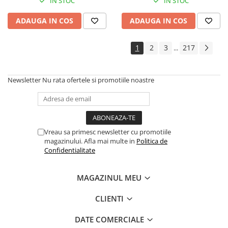
Instrumente si jucarii pentru copii
IN STOC
IN STOC
Instrumente traditionale
ADAUGA IN COS
ADAUGA IN COS
Tobe
DJ
1
2
3
217
...
Accesorii DJ
Accesorii Pick-up si Vinyl
Newsletter
Nu rata ofertele si promotiile noastre
Case-uri DJ
CD Playere DJ
Console DJ
Controllere MIDI - USB DAW
Vreau sa primesc newsletter cu promotiile
Genti pentru DJ
magazinului. Afla mai multe in
Politica de
Mixere DJ
Confidentialitate
Platane DJ
Samplere si controllere
MAGAZINUL MEU
Stative si pupitre DJ
CLIENTI
Cabluri si conectori
Cabluri adaptoare, cabluri Y
DATE COMERCIALE