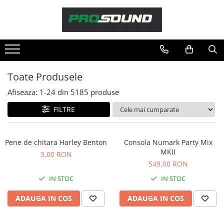
Magazin
Sonorizare / PA
Accesorii sonorizare, PA
Toate Produsele
Adaptoare phantom
Afiseaza:
1-
24
din
5185
produse
Adresare publica 100V
Amplificatoare Audio
FILTRE
Boxe Audio
Ecrane de difuzie
Pene de chitara Harley Benton
Consola Numark Party Mix
Mixere audio
MKII
3,00 RON
Monitorizare In-Ear
549,00 RON
Pickup-uri, platane & accesorii
IN STOC
IN STOC
Playere si Recordere
ADAUGA IN COS
ADAUGA IN COS
Procesoare si efecte
Shockmount