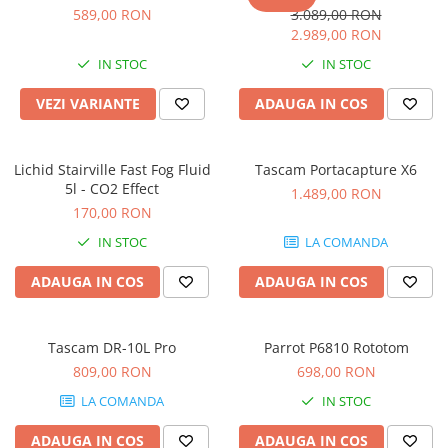
Microfoane de studio
589,00 RON
3.089,00 RON
Monitoare de studio
2.989,00 RON
Pop filtre
IN STOC
IN STOC
Preamplificatoare
VEZI VARIANTE
ADAUGA IN COS
Protectii antifonice pentru urechi
Rack studio
Recordere de studio
Lichid Stairville Fast Fog Fluid
Tascam Portacapture X6
Recordere portabile
5l - CO2 Effect
1.489,00 RON
Sintetizatoare
170,00 RON
Standuri si stative de monitoare
IN STOC
LA COMANDA
Subwoofere de studio
ADAUGA IN COS
ADAUGA IN COS
Tratament acustic
Lumini si efecte
Accesorii pentru lumini
Tascam DR-10L Pro
Parrot P6810 Rototom
809,00 RON
698,00 RON
Bare Led
Cabluri de Alimentare
LA COMANDA
IN STOC
Case-uri de lumini
ADAUGA IN COS
ADAUGA IN COS