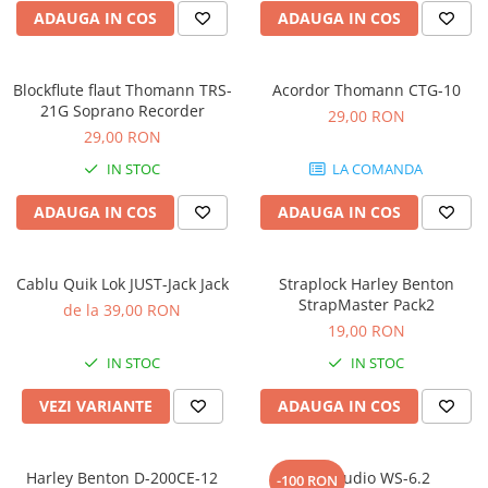
Microfoane pt instalatii si
ADAUGA IN COS
ADAUGA IN COS
conferinta
Microfoane Ribbon
Microfoane stereo
Blockflute flaut Thomann TRS-
Acordor Thomann CTG-10
21G Soprano Recorder
29,00 RON
Microfoane Suspendabile
29,00 RON
Microfoane wireless si sisteme
IN STOC
LA COMANDA
Stative de microfon
Studio si inregistrari
ADAUGA IN COS
ADAUGA IN COS
Accesorii de microfoane
Accesorii de rack
Cablu Quik Lok JUST-Jack Jack
Straplock Harley Benton
Accesorii echipamente de studio
StrapMaster Pack2
de la 39,00 RON
Clape MIDI
19,00 RON
Controllere MIDI - USB DAW
IN STOC
IN STOC
Controllere monitoare de studio
VEZI VARIANTE
ADAUGA IN COS
Convertoare AD/DA
Interfete audio
Interfete MIDI si Cabluri Midi-USB
Harley Benton D-200CE-12
Kali Audio WS-6.2
-100 RON