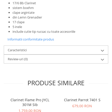
Microfoane de studio
17/6 Bb Clarinet
Monitoare de studio
sistem boehm
clape argintate
Pop filtre
din Lemn Grenadier
Preamplificatoare
17 clape
Protectii antifonice pentru urechi
5 inele
include cutie tip rucsac cu toate accesoriile
Rack studio
Informatii conformitate produs
Recordere de studio
Recordere portabile
Caracteristici
Sintetizatoare
Review-uri
(0)
Standuri si stative de monitoare
Subwoofere de studio
Tratament acustic
Lumini si efecte
PRODUSE SIMILARE
Accesorii pentru lumini
Bare Led
Cabluri de Alimentare
Clarinet Flame Pro JYCL
Clarinet Parrot 7401 S
301M Sib
679,00 RON
Case-uri de lumini
1.759,00 RON