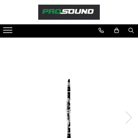
Magazin
Sonorizare / PA
Accesorii sonorizare, PA
Adaptoare phantom
Adresare publica 100V
Amplificatoare Audio
Boxe Audio
Ecrane de difuzie
Mixere audio
Monitorizare In-Ear
Pickup-uri, platane & accesorii
Playere si Recordere
Procesoare si efecte
Shockmount