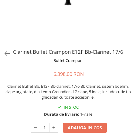
Stabilizatoare de tensiune UPS si
Power Conditioner
Unelte Audio
Microfoane
Accesorii de microfoane
Capsule de microfon
Case-uri de microfoane
Clarinet Buffet Crampon E12F Bb-Clarinet 17/6
Microfoane de broadcast
Buffet Crampon
Microfoane de instrumente
Microfoane de masurare si
6.398,00 RON
calibrare
Microfoane de studio
Clarinet Buffet Bb, E12F Bb-clarinet, 17/6 Bb Clarinet, sistem boehm,
clape argintate, din Lemn Grenadier , 17 clape, 5 inele, include cutie tip
Microfoane de Suprafata
ghiozdan cu toate accesoriile.
Microfoane de voce si live
IN STOC
Microfoane lavaliera si headset
Durata de livrare:
1-7 zile
Microfoane podcast, USB, iOS /
Android
ADAUGA IN COS
Microfoane pt Camere Video