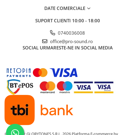
Instrumente si jucarii pentru copii
DATE COMERCIALE
Instrumente traditionale
Tobe
SUPORT CLIENTI
10:00 - 18:00
DJ
0740036008
Accesorii DJ
Accesorii Pick-up si Vinyl
office@pro-sound.ro
SOCIAL
URMARESTE-NE IN SOCIAL MEDIA
Case-uri DJ
CD Playere DJ
Console DJ
Controllere MIDI - USB DAW
Genti pentru DJ
Mixere DJ
Platane DJ
Samplere si controllere
Stative si pupitre DJ
Cabluri si conectori
Cabluri adaptoare, cabluri Y
©Copyright GLORYTONES S.R.L. 2026
Platforma E-commerce by