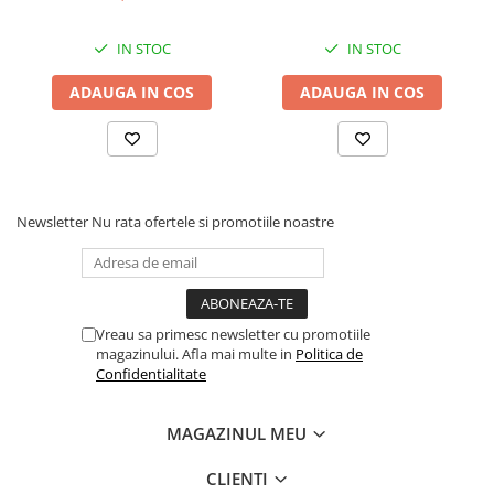
Comenzi si controllere
Ecrane LED
IN STOC
IN STOC
Efecte de lumini
Lasere
ADAUGA IN COS
ADAUGA IN COS
Masini de fum si ceata
Mixere DMX
Moving Head-uri
Par Led si Pinspot
Newsletter
Nu rata ofertele si promotiile noastre
Proiectoare
Scene şi Ring-uri de Dans
Stative si schela lumini
Instrumente Muzicale
Vreau sa primesc newsletter cu promotiile
Chitare si bass
magazinului. Afla mai multe in
Politica de
Confidentialitate
Claviaturi
Instrumente cu arcus
MAGAZINUL MEU
Instrumente de percutie
Instrumente de suflat
CLIENTI