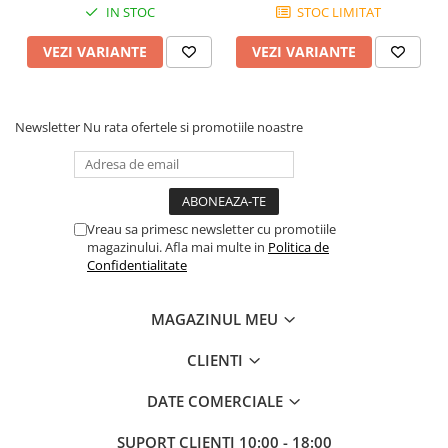
Scene şi Ring-uri de Dans
IN STOC
STOC LIMITAT
Stative si schela lumini
VEZI VARIANTE
VEZI VARIANTE
Instrumente Muzicale
Chitare si bass
Claviaturi
Newsletter
Nu rata ofertele si promotiile noastre
Instrumente cu arcus
Instrumente de percutie
Instrumente de suflat
Instrumente si jucarii pentru copii
Vreau sa primesc newsletter cu promotiile
Instrumente traditionale
magazinului. Afla mai multe in
Politica de
Confidentialitate
Tobe
DJ
MAGAZINUL MEU
Accesorii DJ
Accesorii Pick-up si Vinyl
CLIENTI
Case-uri DJ
DATE COMERCIALE
CD Playere DJ
Console DJ
SUPORT CLIENTI
10:00 - 18:00