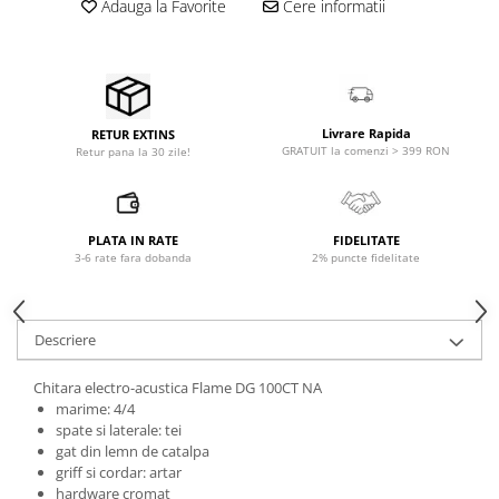
Adauga la Favorite
Cere informatii
Accesorii de rack
Accesorii echipamente de studio
Clape MIDI
Controllere MIDI - USB DAW
Controllere monitoare de studio
Livrare Rapida
RETUR EXTINS
GRATUIT la comenzi > 399 RON
Retur pana la 30 zile!
Convertoare AD/DA
Interfete audio
Interfete MIDI si Cabluri Midi-USB
Microfoane de studio
PLATA IN RATE
FIDELITATE
3-6 rate fara dobanda
2% puncte fidelitate
Monitoare de studio
Pop filtre
Preamplificatoare
Descriere
Protectii antifonice pentru urechi
Rack studio
Chitara electro-acustica Flame DG 100CT NA
marime: 4/4
Recordere de studio
spate si laterale: tei
Recordere portabile
gat din lemn de catalpa
griff si cordar: artar
Sintetizatoare
hardware cromat