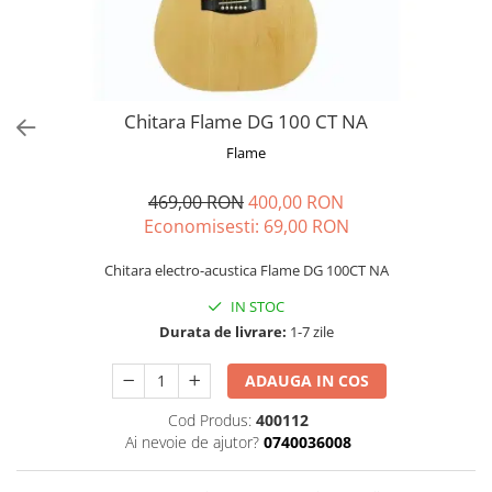
Microfoane de masurare si
calibrare
Microfoane de studio
Microfoane de Suprafata
Microfoane de voce si live
Chitara Flame DG 100 CT NA
Microfoane lavaliera si headset
Flame
Microfoane podcast, USB, iOS /
Android
469,00 RON
400,00 RON
Microfoane pt Camere Video
Economisesti:
69,00
RON
Microfoane pt instalatii si
conferinta
Chitara electro-acustica Flame DG 100CT NA
Microfoane Ribbon
IN STOC
Microfoane stereo
Durata de livrare:
1-7 zile
Microfoane Suspendabile
ADAUGA IN COS
Microfoane wireless si sisteme
Stative de microfon
Cod Produs:
400112
Studio si inregistrari
Ai nevoie de ajutor?
0740036008
Accesorii de microfoane