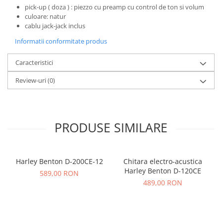
Standuri si stative de monitoare
pick-up ( doza ) : piezzo cu preamp cu control de ton si volum
Subwoofere de studio
culoare: natur
cablu jack-jack inclus
Tratament acustic
Lumini si efecte
Informatii conformitate produs
Accesorii pentru lumini
Caracteristici
Bare Led
Review-uri
(0)
Cabluri de Alimentare
Case-uri de lumini
Comenzi si controllere
Ecrane LED
PRODUSE SIMILARE
Efecte de lumini
Lasere
Masini de fum si ceata
Harley Benton D-200CE-12
Chitara electro-acustica
Harley Benton D-120CE
Mixere DMX
589,00 RON
489,00 RON
Moving Head-uri
Par Led si Pinspot
Proiectoare