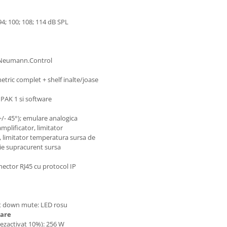
 94; 100; 108; 114 dB SPL
in Neumann.Control
tric complet + shelf inalte/joase
 PAK 1 si software
; +/- 45°); emulare analogica
amplificator, limitator
, limitator temperatura sursa de
tie supracurent sursa
ector RJ45 cu protocol IP
shut down mute: LED rosu
tare
dezactivat 10%): 256 W