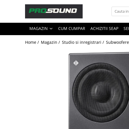
Magazin
MAGAZIN
CUM CUMPAR
ACHIZITII SEAP
SE
Sonorizare / PA
Accesorii sonorizare, PA
Home /
Magazin /
Studio si inregistrari /
Subwoofere 
Adaptoare phantom
Adresare publica 100V
Amplificatoare Audio
Boxe Audio
Ecrane de difuzie
Mixere audio
Monitorizare In-Ear
Pickup-uri, platane & accesorii
Playere si Recordere
Procesoare si efecte
Shockmount