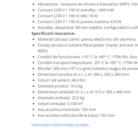
Instrumente si jucarii pentru copii
Alimentare - tensiune de intrare si frecventa: SMPS 100
Instrumente traditionale
Consum (230 V / 100 V) standby: <300 mW
Consum (230 V / 100 V) idle: 18 W
Tobe
Consum (230 V / 100 V) putere maxima: 410 W
DJ
Standby: dezactivat; 90 min implicit; configurabil in so
Specificatii mecanice:
Accesorii DJ
Material carcasa: Lemn, panou electronic din aluminiu
Accesorii Pick-up si Vinyl
Finisaj carcasa si culoare (fata/spate): Vopsit; antracit 
Case-uri DJ
9005)
Conditii de functionare: +10° C la +40° C; <75% RH, far
CD Playere DJ
Conditii transport/depozitare: -25° C la +60° C; <75% R
Console DJ
Woofer: 265 mm (10") cu grila metalica neagra de prote
Controllere MIDI - USB DAW
Dimensiuni produs (H x L x A): 383 x 330 x 383 mm
Volum net extern: 48.4 litri
Genti pentru DJ
Greutate produs: 19.5 kg
Mixere DJ
Dimensiuni ambalat (H x L x A): 515 x 395 x 490 mm
Greutate ambalat: 22.0 kg
Platane DJ
Volum ambalat: 0.100 m³
Samplere si controllere
Axa acustica orizontala: 165 mm
Stative si pupitre DJ
Axa acustica verticala (de la baza): 192 mm
Cabluri si conectori
Informatii conformitate produs
Cabluri adaptoare, cabluri Y