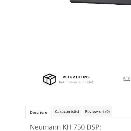
Stabilizatoare de tensiune UPS si
Power Conditioner
Distribuie
Unelte Audio
pe
Microfoane
Facebook
Accesorii de microfoane
Capsule de microfon
Case-uri de microfoane
Microfoane de broadcast
Microfoane de instrumente
Microfoane de masurare si
calibrare
RETUR EXTINS
Retur pana la 30 zile!
Microfoane de studio
Microfoane de Suprafata
Microfoane de voce si live
Microfoane lavaliera si headset
Caracteristici
Review-uri
(0)
Descriere
Microfoane podcast, USB, iOS /
Android
Neumann KH 750 DSP:
Microfoane pt Camere Video