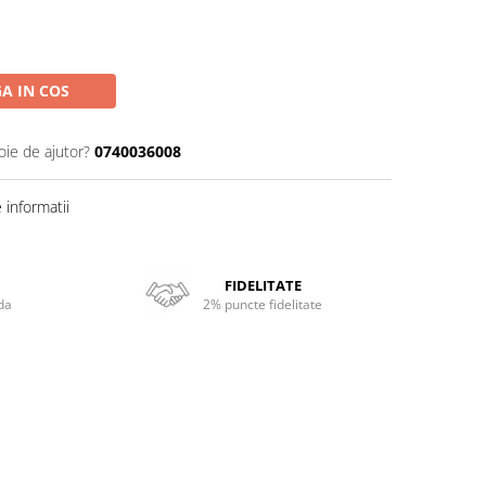
A IN COS
oie de ajutor?
0740036008
informatii
FIDELITATE
da
2% puncte fidelitate