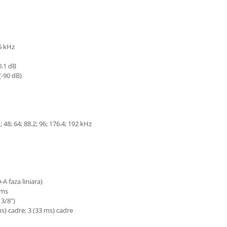
5 kHz
0.1 dB
(-90 dB)
 48; 64; 88.2; 96; 176.4; 192 kHz
-A faza liniara)
8 ms
 3/8")
s) cadre; 3 (33 ms) cadre