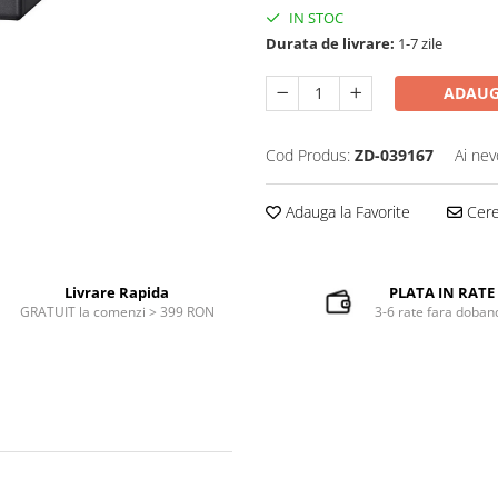
IN STOC
Durata de livrare:
1-7 zile
ADAUG
Cod Produs:
ZD-039167
Ai nev
Adauga la Favorite
Cere 
Livrare Rapida
PLATA IN RATE
GRATUIT la comenzi > 399 RON
3-6 rate fara doban