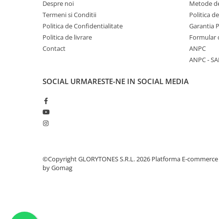
Despre noi
Metode de
Amplificatoare de casti
Termeni si Conditii
Politica d
Cabluri Earpad si accesorii de casti
Politica de Confidentialitate
Garantia 
Casti broadcast si Casti cu Microfon
Politica de livrare
Formular 
Casti DJ
Contact
ANPC
ANPC - SA
Casti Hi-fi
Casti In ear pentru monitorizare
SOCIAL
URMARESTE-NE IN SOCIAL MEDIA
Casti Noise Cancelling
Casti Studio
Casti wireless / fara fir
Idei de cadouri
©Copyright GLORYTONES S.R.L. 2026
Platforma E-commerce
by Gomag