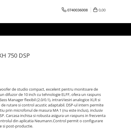
0740036008
0,00
KH 750 DSP
ofer de studio compact, excelent pentru monitoare de
un difuzor de 10 inch cu tehnologie ELFF, ofera un raspuns
ass Manager flexibil (2.0/0.1), intrari/iesiri analogice XLR si
de rutare si control acustic adaptabil. DSP-ul intern permite
tiu prin microfonul de masura MA 1 (nu este inclus), inclusiv
 Carcasa inchisa si robusta asigura un raspuns in frecventa
 controlul din aplicatia Neumann.Control permit o configurare
e si post-productie.