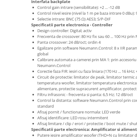
Comenzi si controllere
Interfata backplate
Control gain intrare (sensibilitate): +2 ... -12 dB
Ecrane LED
Control nivel iesire (nivel la 1 m pe baza intrare 0 dBu):
Efecte de lumini
Selectie intrare: BNC (75 Ω) AES3; S/P-DIF
Lasere
Specificatii parte electronica - Controller
Design controller: Digital; activ
Masini de fum si ceata
Frecventa de crossover: 80 Hz fix sau 60 ... 100 Hz pr
Mixere DMX
Panta crossover: 24 dB/oct; ordin 4
Egalizare prin software Neumann.Control: 8 x IIR parame
Moving Head-uri
global
Par Led si Pinspot
Calibrare automata a camerei prin MA 1: prin accesoriu
Proiectoare
Neumann.Control
Corectie faza FIR: iesiri cu faza liniara (170 Hz ... 16 kHz
Scene şi Ring-uri de Dans
Circuit de protectie: limitator de peak, limitator termic 
Stative si schela lumini
temperatura woofer, limitator temperatura electronica
Instrumente Muzicale
alimentare, protectie supracurent amplificator, protec
Filtru infrasonic - frecventa si panta: 6,5 Hz; 12 dB/oct
Chitare si bass
Control la distanta: software Neumann.Control prin con
Claviaturi
standard
Afisaj pornit / functionare normala: LED verde
Instrumente cu arcus
Afisaj identificare: LED rosu intermitent
Instrumente de percutie
Afisaj limitare / clip / erori / protectie / boot mute / 
Instrumente de suflat
Specificatii parte electronica: Amplificator si alimen
Putere iesire amplificator woofer (THD+N cu limitator 