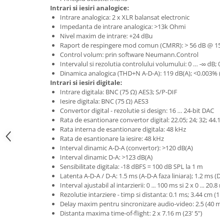
Microfoane de studio
Intrari si iesiri analogice:
Monitoare de studio
Intrare analogica: 2 x XLR balansat electronic
Impedanta de intrare analogica: >13k Ohmi
Pop filtre
Nivel maxim de intrare: +24 dBu
Preamplificatoare
Raport de respingere mod comun (CMRR): > 56 dB @ 1
Protectii antifonice pentru urechi
Control volum: prin software Neumann.Control
Intervalul si rezolutia controlului volumului: 0 … -∞ dB; 
Rack studio
Dinamica analogica (THD+N A-D-A): 119 dB(A); <0.003% 
Recordere de studio
Intrari si iesiri digitale:
Recordere portabile
Intrare digitala: BNC (75 Ω) AES3; S/P-DIF
Iesire digitala: BNC (75 Ω) AES3
Sintetizatoare
Convertor digital - rezolutie si design: 16 … 24-bit DAC
Standuri si stative de monitoare
Rata de esantionare convertor digital: 22.05; 24; 32; 44.1;
Subwoofere de studio
Rata interna de esantionare digitala: 48 kHz
Rata de esantionare la iesire: 48 kHz
Tratament acustic
Interval dinamic A-D-A (convertor): >120 dB(A)
Lumini si efecte
Interval dinamic D-A: >123 dB(A)
Sensibilitate digitala: -18 dBFS = 100 dB SPL la 1 m
Accesorii pentru lumini
Latenta A-D-A / D-A: 1.5 ms (A-D-A faza liniara); 1.2 ms (D
Bare Led
Interval ajustabil al intarzierii: 0 ... 100 ms si 2 x 0 ... 20.
Rezolutie intarziere - timp si distanta: 0.1 ms; 3.44 cm (1
Cabluri de Alimentare
Delay maxim pentru sincronizare audio-video: 2.5 (40 m
Case-uri de lumini
Distanta maxima time-of-flight: 2 x 7.16 m (23' 5")