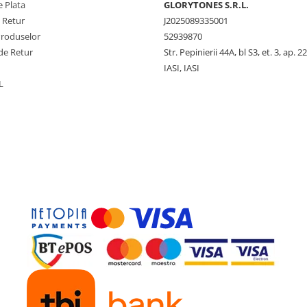
 Plata
GLORYTONES S.R.L.
e Retur
J2025089335001
Produselor
52939870
de Retur
Str. Pepinierii 44A, bl S3, et. 3, ap. 22
IASI, IASI
L