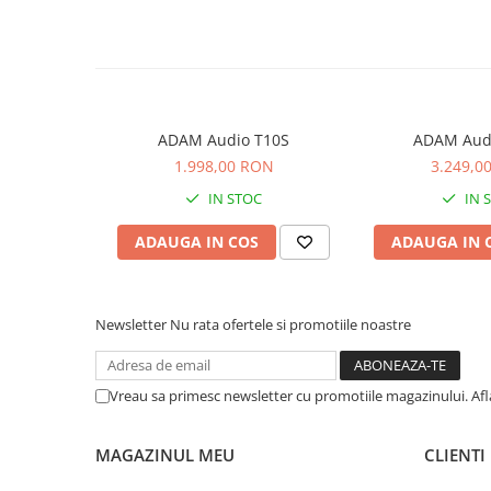
Cabluri audio
Cabluri de boxe
Cabluri de instrumente
Cabluri de microfon
Cabluri DMX
ADAM Audio T10S
ADAM Aud
Cabluri la metru
1.998,00 RON
3.249,0
Cabluri MIDI si audio digitale
IN STOC
IN 
Cabluri multicore
Conectori
ADAUGA IN COS
ADAUGA IN 
Standuri stative si pupitre
Accesorii stative
Stative de mixer
Newsletter
Nu rata ofertele si promotiile noastre
Stative de partituri
Case-uri, rack, huse si genti
Vreau sa primesc newsletter cu promotiile magazinului. Af
Case-uri universale
Pachete si bundle
MAGAZINUL MEU
CLIENTI
Casti Audio