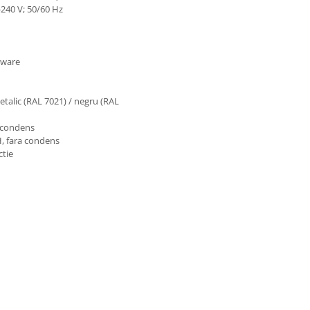
-240 V; 50/60 Hz
ftware
metalic (RAL 7021) / negru (RAL
a condens
H, fara condens
ctie