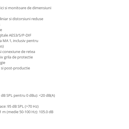
ci si monitoare de dimensiuni
niar si distorsiuni reduse
s
re
digitale AES3/S/P-DIF
 MA 1, inclusiv pentru
us)
si conexiune de retea
iv grila de protectie
gie
 si post-productie
0 dB SPL pentru 0 dBu): <20 dB(A)
pace: 95 dB SPL (>70 Hz)
 1 m (medie 50-100 Hz): 105.0 dB