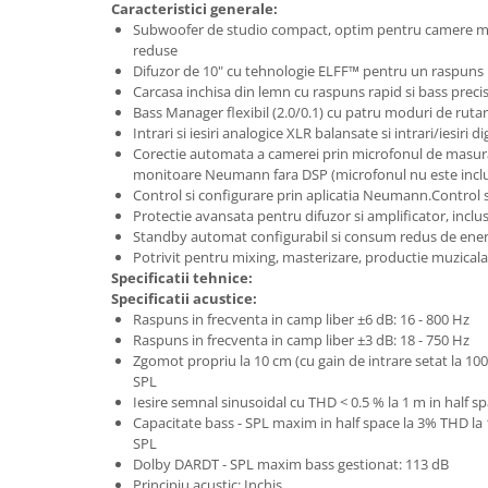
Caracteristici generale:
Microfoane pt instalatii si
Subwoofer de studio compact, optim pentru camere mi
conferinta
reduse
Microfoane Ribbon
Difuzor de 10" cu tehnologie ELFF™ pentru un raspuns li
Microfoane stereo
Carcasa inchisa din lemn cu raspuns rapid si bass preci
Bass Manager flexibil (2.0/0.1) cu patru moduri de ruta
Microfoane Suspendabile
Intrari si iesiri analogice XLR balansate si intrari/iesiri 
Microfoane wireless si sisteme
Corectie automata a camerei prin microfonul de masura
Stative de microfon
monitoare Neumann fara DSP (microfonul nu este incl
Control si configurare prin aplicatia Neumann.Control 
Studio si inregistrari
Protectie avansata pentru difuzor si amplificator, inclus
Accesorii de microfoane
Standby automat configurabil si consum redus de ener
Potrivit pentru mixing, masterizare, productie muzicala
Accesorii de rack
Specificatii tehnice:
Accesorii echipamente de studio
Specificatii acustice:
Raspuns in frecventa in camp liber ±6 dB: 16 - 800 Hz
Clape MIDI
Raspuns in frecventa in camp liber ±3 dB: 18 - 750 Hz
Controllere MIDI - USB DAW
Zgomot propriu la 10 cm (cu gain de intrare setat la 10
Controllere monitoare de studio
SPL
Iesire semnal sinusoidal cu THD < 0.5 % la 1 m in half s
Convertoare AD/DA
Capacitate bass - SPL maxim in half space la 3% THD la
Interfete audio
SPL
Interfete MIDI si Cabluri Midi-USB
Dolby DARDT - SPL maxim bass gestionat: 113 dB
Principiu acustic: Inchis