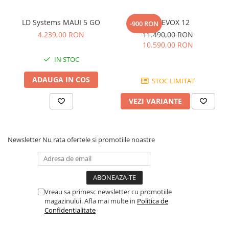
Comenzi si controllere
Ecrane LED
LD Systems MAUI 5 GO
RCF EVOX 12
-900 RON
Efecte de lumini
4.239,00 RON
11.490,00 RON
Lasere
10.590,00 RON
Masini de fum si ceata
IN STOC
Mixere DMX
ADAUGA IN COS
Moving Head-uri
STOC LIMITAT
Par Led si Pinspot
VEZI VARIANTE
Proiectoare
Scene şi Ring-uri de Dans
Stative si schela lumini
Newsletter
Nu rata ofertele si promotiile noastre
Instrumente Muzicale
Chitare si bass
Claviaturi
Instrumente cu arcus
Vreau sa primesc newsletter cu promotiile
magazinului. Afla mai multe in
Politica de
Instrumente de percutie
Confidentialitate
Instrumente de suflat