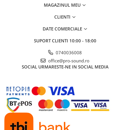
Instrumente si jucarii pentru copii
MAGAZINUL MEU
Instrumente traditionale
Tobe
CLIENTI
DJ
DATE COMERCIALE
Accesorii DJ
Accesorii Pick-up si Vinyl
SUPORT CLIENTI
10:00 - 18:00
Case-uri DJ
0740036008
CD Playere DJ
office@pro-sound.ro
Console DJ
SOCIAL
URMARESTE-NE IN SOCIAL MEDIA
Controllere MIDI - USB DAW
Genti pentru DJ
Mixere DJ
Platane DJ
Samplere si controllere
Stative si pupitre DJ
Cabluri si conectori
Cabluri adaptoare, cabluri Y