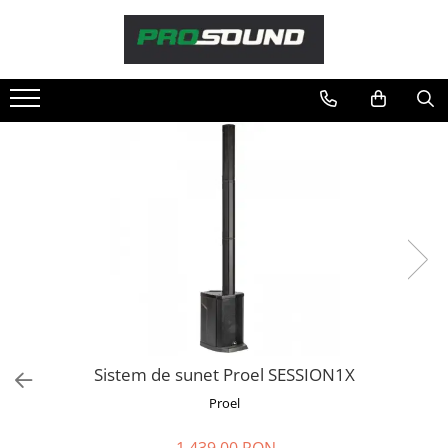
Magazin
Sonorizare / PA
Accesorii sonorizare, PA
Adaptoare phantom
Adresare publica 100V
Amplificatoare Audio
Boxe Audio
Ecrane de difuzie
Mixere audio
Monitorizare In-Ear
Pickup-uri, platane & accesorii
Playere si Recordere
Sistem de sunet Proel SESSION1X
Procesoare si efecte
Proel
Shockmount