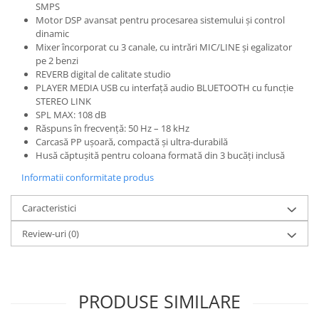
Microfoane de studio
SMPS
Monitoare de studio
Motor DSP avansat pentru procesarea sistemului și control
dinamic
Pop filtre
Mixer încorporat cu 3 canale, cu intrări MIC/LINE și egalizator
Preamplificatoare
pe 2 benzi
REVERB digital de calitate studio
Protectii antifonice pentru urechi
PLAYER MEDIA USB cu interfață audio BLUETOOTH cu funcție
Rack studio
STEREO LINK
Recordere de studio
SPL MAX: 108 dB
Răspuns în frecvență: 50 Hz – 18 kHz
Recordere portabile
Carcasă PP ușoară, compactă și ultra-durabilă
Sintetizatoare
Husă căptușită pentru coloana formată din 3 bucăți inclusă
Standuri si stative de monitoare
Informatii conformitate produs
Subwoofere de studio
Tratament acustic
Caracteristici
Lumini si efecte
Review-uri
(0)
Accesorii pentru lumini
Bare Led
Cabluri de Alimentare
PRODUSE SIMILARE
Case-uri de lumini