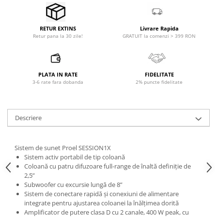
Microfoane pt instalatii si
conferinta
Microfoane Ribbon
Livrare Rapida
RETUR EXTINS
GRATUIT la comenzi > 399 RON
Retur pana la 30 zile!
Microfoane stereo
Microfoane Suspendabile
Microfoane wireless si sisteme
PLATA IN RATE
FIDELITATE
Stative de microfon
3-6 rate fara dobanda
2% puncte fidelitate
Studio si inregistrari
Accesorii de microfoane
Accesorii de rack
Descriere
Accesorii echipamente de studio
Clape MIDI
Sistem de sunet Proel SESSION1X
Controllere MIDI - USB DAW
Sistem activ portabil de tip coloană
Coloană cu patru difuzoare full-range de înaltă definiție de
Controllere monitoare de studio
2,5”
Convertoare AD/DA
Subwoofer cu excursie lungă de 8”
Interfete audio
Sistem de conectare rapidă și conexiuni de alimentare
integrate pentru ajustarea coloanei la înălțimea dorită
Interfete MIDI si Cabluri Midi-USB
Amplificator de putere clasa D cu 2 canale, 400 W peak, cu