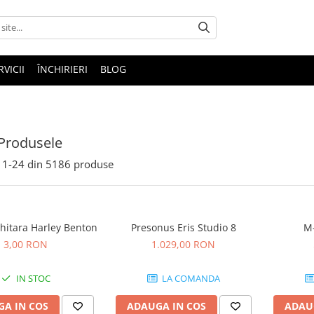
RVICII
ÎNCHIRIERI
BLOG
Produsele
1-
24
din
5186
produse
hitara Harley Benton
Presonus Eris Studio 8
M-
3,00 RON
1.029,00 RON
IN STOC
LA COMANDA
A IN COS
ADAUGA IN COS
ADAU