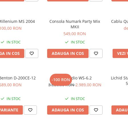
 Millenium MS 2004
Consola Numark Party Mix
Cablu Qu
MKII
100,00 RON
de
549,00 RON
IN STOC
IN STOC
A IN COS
ADAUGA IN COS
VEZI
Benton D-200CE-12
Kali Audio WS-6.2
Lichid St
-100 RON
5
589,00 RON
3.089,00 RON
2.989,00 RON
IN STOC
IN STOC
VARIANTE
ADAUGA IN COS
ADAU