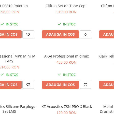
ot P6810 Rototom
Clifton Set de Tobe Copii
Clifton
698,00 RON
519,00 RON
IN STOC
IN STOC
A IN COS
ADAUGA IN COS
ADAU
essional MPK Mini IV
AKAI Professional midimix
Klark Te
Gray
453,00 RON
514,00 RON
IN STOC
IN STOC
A IN COS
ADAUGA IN COS
ADAU
ics Silicone Earplugs
KZ Acoustics ZSN PRO X Black
Meinl
Set LMS
Drumsti
129,00 RON