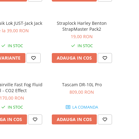
ik Lok JUST-Jack Jack
Straplock Harley Benton
StrapMaster Pack2
 la 39,00 RON
19,00 RON
IN STOC
IN STOC
 VARIANTE
ADAUGA IN COS
airville Fast Fog Fluid
Tascam DR-10L Pro
l - CO2 Effect
809,00 RON
170,00 RON
IN STOC
LA COMANDA
GA IN COS
ADAUGA IN COS