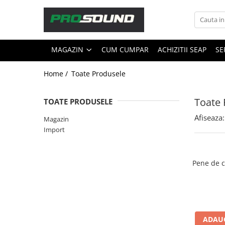
Magazin
MAGAZIN
CUM CUMPAR
ACHIZITII SEAP
SE
Sonorizare / PA
Accesorii sonorizare, PA
Home /
Toate Produsele
Adaptoare phantom
Adresare publica 100V
Toate 
TOATE PRODUSELE
Amplificatoare Audio
Afiseaza:
Magazin
Boxe Audio
Import
Ecrane de difuzie
Mixere audio
Monitorizare In-Ear
Pene de c
Pickup-uri, platane & accesorii
Playere si Recordere
Procesoare si efecte
Shockmount
ADAUG