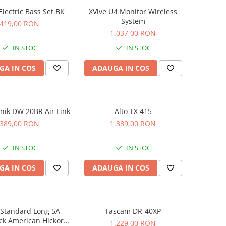
 Electric Bass Set BK
XVive U4 Monitor Wireless
System
419,00 RON
1.037,00 RON
IN STOC
IN STOC
GA IN COS
ADAUGA IN COS
knik DW 20BR Air Link
Alto TX 415
389,00 RON
1.389,00 RON
IN STOC
IN STOC
GA IN COS
ADAUGA IN COS
 Standard Long 5A
Tascam DR-40XP
ck American Hickory
1.229,00 RON