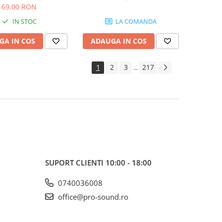
SB103
69,00 RON
IN STOC
LA COMANDA
GA IN COS
ADAUGA IN COS
1
2
3
217
...
SUPORT CLIENTI
10:00 - 18:00
0740036008
office@pro-sound.ro