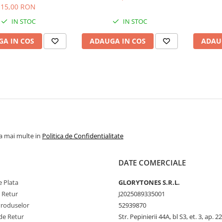
15,00 RON
IN STOC
IN STOC
A IN COS
ADAUGA IN COS
ADAU
la mai multe in
Politica de Confidentialitate
DATE COMERCIALE
 Plata
GLORYTONES S.R.L.
e Retur
J2025089335001
Produselor
52939870
de Retur
Str. Pepinierii 44A, bl S3, et. 3, ap. 22