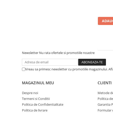
Microfoane de studio
Monitoare de studio
Pop filtre
Preamplificatoare
ADAUG
Protectii antifonice pentru urechi
Rack studio
Recordere de studio
Recordere portabile
Newsletter
Nu rata ofertele si promotiile noastre
Sintetizatoare
Standuri si stative de monitoare
Subwoofere de studio
Vreau sa primesc newsletter cu promotiile magazinului. Af
Tratament acustic
Lumini si efecte
MAGAZINUL MEU
CLIENTI
Accesorii pentru lumini
Despre noi
Metode de
Bare Led
Termeni si Conditii
Politica d
Cabluri de Alimentare
Politica de Confidentialitate
Garantia 
Case-uri de lumini
Politica de livrare
Formular 