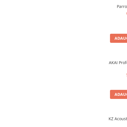
Microfoane pt instalatii si
Parr
conferinta
Microfoane Ribbon
Microfoane stereo
Microfoane Suspendabile
Microfoane wireless si sisteme
ADAUG
Stative de microfon
Studio si inregistrari
Accesorii de microfoane
AKAI Prof
Accesorii de rack
Accesorii echipamente de studio
Clape MIDI
Controllere MIDI - USB DAW
ADAUG
Controllere monitoare de studio
Convertoare AD/DA
Interfete audio
KZ Acoust
Interfete MIDI si Cabluri Midi-USB