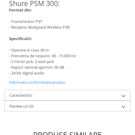
Microfoane de studio
Shure PSM 300:
Monitoare de studio
Format din:
Pop filtre
- Transmitator P3T
Preamplificatoare
- Receptor Bodypack Wireless P3R
Protectii antifonice pentru urechi
Specificatii:
Rack studio
Recordere de studio
- Operare in raza: 90 m
Recordere portabile
- Frecventa de raspuns: 38 - 15.000 Hz
- 2 Intrari jack, 2 iesiri jack
Sintetizatoare
- Raport semnal-zgomot: 90 dB
Standuri si stative de monitoare
- 24-bit digital audio
Subwoofere de studio
Informatii conformitate produs
Tratament acustic
Lumini si efecte
Caracteristici
Accesorii pentru lumini
Review-uri
(0)
Bare Led
Cabluri de Alimentare
Case-uri de lumini
PRODUSE SIMILARE