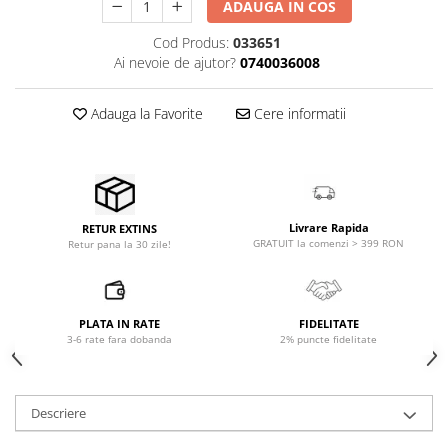
ADAUGA IN COS
Microfoane pt instalatii si
conferinta
Cod Produs:
033651
Microfoane Ribbon
Ai nevoie de ajutor?
0740036008
Microfoane stereo
Microfoane Suspendabile
Adauga la Favorite
Cere informatii
Microfoane wireless si sisteme
Stative de microfon
Studio si inregistrari
Accesorii de microfoane
Livrare Rapida
RETUR EXTINS
Accesorii de rack
GRATUIT la comenzi > 399 RON
Retur pana la 30 zile!
Accesorii echipamente de studio
Clape MIDI
Controllere MIDI - USB DAW
PLATA IN RATE
FIDELITATE
3-6 rate fara dobanda
2% puncte fidelitate
Controllere monitoare de studio
Convertoare AD/DA
Interfete audio
Descriere
Interfete MIDI si Cabluri Midi-USB