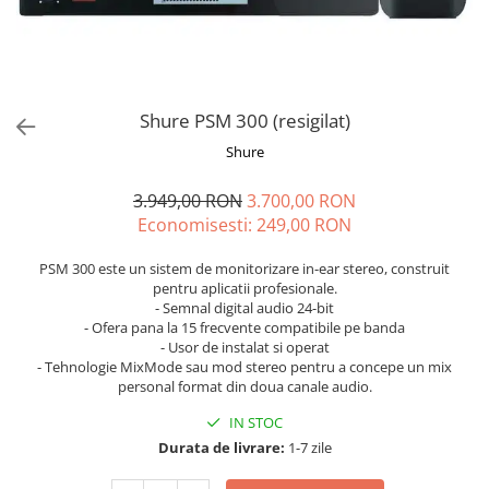
Stabilizatoare de tensiune UPS si
Power Conditioner
Unelte Audio
Microfoane
Accesorii de microfoane
Shure PSM 300 (resigilat)
Capsule de microfon
Shure
Case-uri de microfoane
3.949,00 RON
3.700,00 RON
Microfoane de broadcast
Economisesti:
249,00
RON
Microfoane de instrumente
Microfoane de masurare si
PSM 300 este un sistem de monitorizare in-ear stereo, construit
calibrare
pentru aplicatii profesionale.
Microfoane de studio
- Semnal digital audio 24-bit
- Ofera pana la 15 frecvente compatibile pe banda
Microfoane de Suprafata
- Usor de instalat si operat
Microfoane de voce si live
- Tehnologie MixMode sau mod stereo pentru a concepe un mix
personal format din doua canale audio.
Microfoane lavaliera si headset
Microfoane podcast, USB, iOS /
IN STOC
Android
Durata de livrare:
1-7 zile
Microfoane pt Camere Video