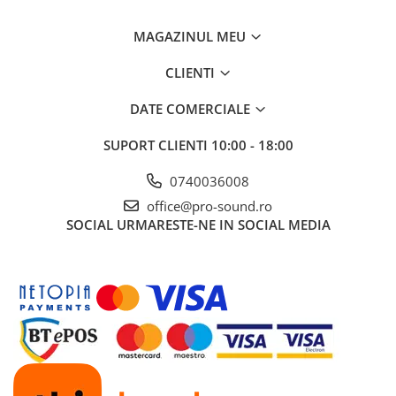
Instrumente si jucarii pentru copii
Instrumente traditionale
MAGAZINUL MEU
Tobe
DJ
CLIENTI
Accesorii DJ
DATE COMERCIALE
Accesorii Pick-up si Vinyl
Case-uri DJ
SUPORT CLIENTI
10:00 - 18:00
CD Playere DJ
0740036008
Console DJ
office@pro-sound.ro
Controllere MIDI - USB DAW
SOCIAL
URMARESTE-NE IN SOCIAL MEDIA
Genti pentru DJ
Mixere DJ
Platane DJ
Samplere si controllere
Stative si pupitre DJ
Cabluri si conectori
Cabluri adaptoare, cabluri Y