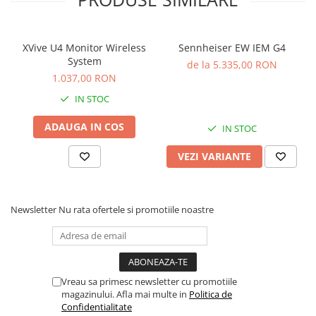
Comenzi si controllere
Ecrane LED
Efecte de lumini
XVive U4 Monitor Wireless
Sennheiser EW IEM G4
Lasere
System
de la 5.335,00 RON
Masini de fum si ceata
1.037,00 RON
Mixere DMX
IN STOC
Moving Head-uri
ADAUGA IN COS
IN STOC
Par Led si Pinspot
Proiectoare
VEZI VARIANTE
Scene şi Ring-uri de Dans
Stative si schela lumini
Instrumente Muzicale
Newsletter
Nu rata ofertele si promotiile noastre
Chitare si bass
Claviaturi
Instrumente cu arcus
Instrumente de percutie
Vreau sa primesc newsletter cu promotiile
magazinului. Afla mai multe in
Politica de
Instrumente de suflat
Confidentialitate