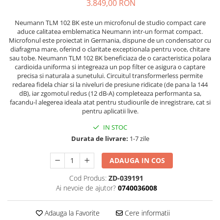
Microfoane de masurare si
3.849,00 RON
calibrare
Neumann TLM 102 BK este un microfonul de studio compact care
Microfoane de studio
aduce calitatea emblematica Neumann intr-un format compact.
Microfoane de Suprafata
Microfonul este proiectat in Germania, dispune de un condensator cu
Microfoane de voce si live
diafragma mare, oferind o claritate exceptionala pentru voce, chitare
sau tobe. Neumann TLM 102 BK beneficiaza de o caracteristica polara
Microfoane lavaliera si headset
cardioida uniforma si integreaza un pop filter ce asigura o captare
Microfoane podcast, USB, iOS /
precisa si naturala a sunetului. Circuitul transformerless permite
Android
redarea fidela chiar si la niveluri de presiune ridicate (de pana la 144
dB), iar zgomotul redus (12 dB-A) completeaza performanta sa,
Microfoane pt Camere Video
facandu-l alegerea ideala atat pentru studiourile de inregistrare, cat si
Microfoane pt instalatii si
pentru aplicatii live.
conferinta
IN STOC
Microfoane Ribbon
Durata de livrare:
1-7 zile
Microfoane stereo
Microfoane Suspendabile
ADAUGA IN COS
Microfoane wireless si sisteme
Cod Produs:
ZD-039191
Stative de microfon
Ai nevoie de ajutor?
0740036008
Studio si inregistrari
Accesorii de microfoane
Adauga la Favorite
Cere informatii