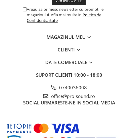
Controllere MIDI - USB DAW
Vreau sa primesc newsletter cu promotiile
Genti pentru DJ
magazinului. Afla mai multe in
Politica de
Mixere DJ
Confidentialitate
Platane DJ
Samplere si controllere
MAGAZINUL MEU
Stative si pupitre DJ
CLIENTI
Cabluri si conectori
Cabluri adaptoare, cabluri Y
DATE COMERCIALE
Cabluri audio
SUPORT CLIENTI
10:00 - 18:00
Cabluri de boxe
Cabluri de instrumente
0740036008
Cabluri de microfon
office@pro-sound.ro
Cabluri DMX
SOCIAL
URMARESTE-NE IN SOCIAL MEDIA
Cabluri la metru
Cabluri MIDI si audio digitale
Cabluri multicore
Conectori