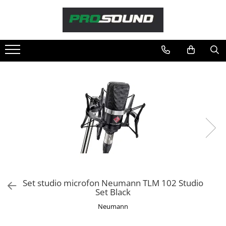
Magazin
Sonorizare / PA
Playere si Recordere
Procesoare si efecte
Shockmount
Stabilizatoare de tensiune UPS si
Power Conditioner
Unelte Audio
Microfoane
Accesorii de microfoane
Capsule de microfon
Set studio microfon Neumann TLM 102 Studio
Case-uri de microfoane
Set Black
Microfoane de broadcast
Neumann
Microfoane de instrumente