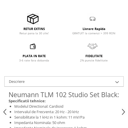
Accesorii de rack
Accesorii echipamente de studio
Clape MIDI
Controllere MIDI - USB DAW
Livrare Rapida
RETUR EXTINS
Controllere monitoare de studio
GRATUIT la comenzi > 399 RON
Retur pana la 30 zile!
Convertoare AD/DA
Interfete audio
Interfete MIDI si Cabluri Midi-USB
PLATA IN RATE
FIDELITATE
3-6 rate fara dobanda
2% puncte fidelitate
Microfoane de studio
Monitoare de studio
Pop filtre
Descriere
Preamplificatoare
Protectii antifonice pentru urechi
Neumann TLM 102 Studio Set Black:
Rack studio
Specificatii tehnice:
Recordere de studio
Modelul Directional: Cardioid
Intervalul de Frecventa: 20 Hz - 20 kHz
Recordere portabile
Sensibilitate la 1 kHz in 1 kohm: 11 mV/Pa
Sintetizatoare
Impedanta Nominala: 50 ohm