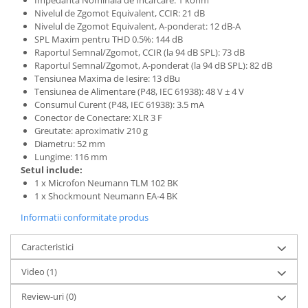
Impedanta Nominala de Incarcare: 1 kohm
Standuri si stative de monitoare
Nivelul de Zgomot Equivalent, CCIR: 21 dB
Subwoofere de studio
Nivelul de Zgomot Equivalent, A-ponderat: 12 dB-A
Tratament acustic
SPL Maxim pentru THD 0.5%: 144 dB
Raportul Semnal/Zgomot, CCIR (la 94 dB SPL): 73 dB
Lumini si efecte
Raportul Semnal/Zgomot, A-ponderat (la 94 dB SPL): 82 dB
Accesorii pentru lumini
Tensiunea Maxima de Iesire: 13 dBu
Tensiunea de Alimentare (P48, IEC 61938): 48 V ± 4 V
Bare Led
Consumul Curent (P48, IEC 61938): 3.5 mA
Cabluri de Alimentare
Conector de Conectare: XLR 3 F
Case-uri de lumini
Greutate: aproximativ 210 g
Diametru: 52 mm
Comenzi si controllere
Lungime: 116 mm
Ecrane LED
Setul include:
1 x Microfon Neumann TLM 102 BK
Efecte de lumini
1 x Shockmount Neumann EA-4 BK
Lasere
Informatii conformitate produs
Masini de fum si ceata
Mixere DMX
Caracteristici
Moving Head-uri
Video
(1)
Par Led si Pinspot
Proiectoare
Review-uri
(0)