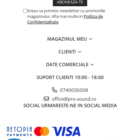
Instrumente si jucarii pentru copii
Instrumente traditionale
Vreau sa primesc newsletter cu promotiile
Tobe
magazinului. Afla mai multe in
Politica de
Confidentialitate
DJ
Accesorii DJ
MAGAZINUL MEU
Accesorii Pick-up si Vinyl
Case-uri DJ
CLIENTI
CD Playere DJ
DATE COMERCIALE
Console DJ
Controllere MIDI - USB DAW
SUPORT CLIENTI
10:00 - 18:00
Genti pentru DJ
0740036008
Mixere DJ
office@pro-sound.ro
Platane DJ
SOCIAL
URMARESTE-NE IN SOCIAL MEDIA
Samplere si controllere
Stative si pupitre DJ
Cabluri si conectori
Cabluri adaptoare, cabluri Y