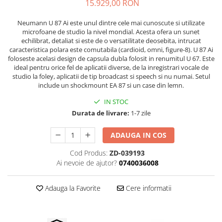
Stabilizatoare de tensiune UPS si
15.929,00 RON
Power Conditioner
Neumann U 87 Ai este unul dintre cele mai cunoscute si utilizate
Unelte Audio
microfoane de studio la nivel mondial. Acesta ofera un sunet
Microfoane
echilibrat, detaliat si este de o versatilitate deosebita, intrucat
caracteristica polara este comutabila (cardioid, omni, figure-8). U 87 Ai
Accesorii de microfoane
foloseste acelasi design de capsula dubla folosit in renumitul U 67. Este
Capsule de microfon
ideal pentru orice fel de aplicatii diverse, de la inregistrari vocale de
studio la foley, aplicatii de tip broadcast si speech si nu numai. Setul
Case-uri de microfoane
include un shockmount EA 87 si un case din lemn.
Microfoane de broadcast
IN STOC
Microfoane de instrumente
Durata de livrare:
1-7 zile
Microfoane de masurare si
calibrare
ADAUGA IN COS
Microfoane de studio
Microfoane de Suprafata
Cod Produs:
ZD-039193
Ai nevoie de ajutor?
0740036008
Microfoane de voce si live
Microfoane lavaliera si headset
Adauga la Favorite
Cere informatii
Microfoane podcast, USB, iOS /
Android
Microfoane pt Camere Video