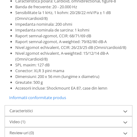
Microfoane de studio
Caracteristica polara: Cardioid, omnidirectional, figure-8
Banda de frecvente: 20 - 20.000 Hz
Monitoare de studio
Sensibilitate la 1 kHz, 1 kohm: 20/28/22 mV/Pa ± 1 dB
Pop filtre
(Omni/cardioid/8)
Impedanta nominala: 200 ohmi
Preamplificatoare
Impedanta nominala de sarcina: 1 kohmi
Protectii antifonice pentru urechi
Raport semnal-zgomot, CCIR: 68/71/69 dB
Rack studio
Raport semnal-zgomot, A-weighted: 79/82/80 dB-A
Nivel zgomot echivalent, CCIR: 26/23/25 dB (Omni/cardioid/8)
Recordere de studio
Nivel zgomot echivalent, A-weighted: 15/12/14 dB-A
Recordere portabile
(Omni/cardioid/8)
Sintetizatoare
SPL maxim: 127 dB
Conector: XLR 3 pini mama
Standuri si stative de monitoare
Dimensiuni: 200 x 56 mm (lungime x diametru)
Subwoofere de studio
Greutate: 500 g
Tratament acustic
Accesorii incluse: Shockmount EA 87, case din lemn
Lumini si efecte
Informatii conformitate produs
Accesorii pentru lumini
Caracteristici
Bare Led
Cabluri de Alimentare
Video
(1)
Case-uri de lumini
Review-uri
(0)