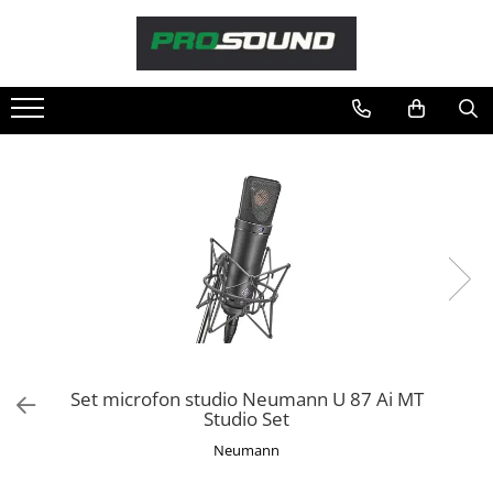
Magazin
Sonorizare / PA
Accesorii sonorizare, PA
Adaptoare phantom
Adresare publica 100V
Amplificatoare Audio
Boxe Audio
Ecrane de difuzie
Mixere audio
Monitorizare In-Ear
Pickup-uri, platane & accesorii
Set microfon studio Neumann U 87 Ai MT
Playere si Recordere
Studio Set
Procesoare si efecte
Neumann
Shockmount