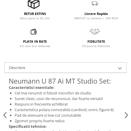
Microfoane pt instalatii si
conferinta
Livrare Rapida
RETUR EXTINS
Microfoane Ribbon
GRATUIT la comenzi > 399 RON
Retur pana la 30 zile!
Microfoane stereo
Microfoane Suspendabile
Microfoane wireless si sisteme
PLATA IN RATE
FIDELITATE
Stative de microfon
3-6 rate fara dobanda
2% puncte fidelitate
Studio si inregistrari
Accesorii de microfoane
Descriere
Accesorii de rack
Accesorii echipamente de studio
Neumann U 87 Ai MT Studio Set:
Clape MIDI
Caracteristici esentiale:
Cel mai renumit si folosit microfon de studio
Controllere MIDI - USB DAW
Sunet clasic, usor de recunoscut, dar foarte versatil
Controllere monitoare de studio
Raspuns in frecvente echilibrat
Convertoare AD/DA
Caracteristica polara comutabila (cardioid, omni, figure-8)
Pad de atenuare si low-cut comutabile
Interfete audio
Zgomot propriu foarte redus
Interfete MIDI si Cabluri Midi-USB
Specificatii tehnice: