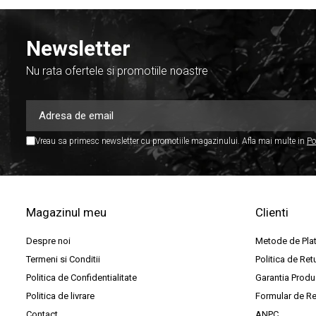
Par Led si Pinspot
Proiectoare
Newsletter
Scene şi Ring-uri de Dans
Nu rata ofertele si promotiile noastre
Stative si schela lumini
Instrumente Muzicale
Chitare si bass
Vreau sa primesc newsletter cu promotiile magazinului. Afla mai multe in
Po
Claviaturi
Instrumente cu arcus
Instrumente de percutie
Instrumente de suflat
Magazinul meu
Clienti
Instrumente si jucarii pentru copii
Despre noi
Metode de Pla
Instrumente traditionale
Termeni si Conditii
Politica de Ret
Tobe
Politica de Confidentialitate
Garantia Produ
DJ
Politica de livrare
Formular de Re
Contact
ANPC