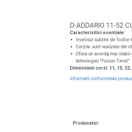
Microfoane lavaliera si headset
Microfoane podcast, USB, iOS /
Android
D-ADDARIO 11-52 
Microfoane pt Camere Video
Caracterisitici esentiale:
Microfoane pt instalatii si conferinta
Invelisul subtire de fosfor-
Microfoane Ribbon
Corzile sunt realizate din ot
Ofera un acordaj mai stabil 
Microfoane stereo
tehnologiei "Fusion Twist"
Microfoane Suspendabile
Dimensiuni corzi: 11, 15, 22,
Microfoane wireless si sisteme
Informatii conformitate produ
Stative de microfon
Studio si inregistrari
Accesorii de microfoane
Accesorii de rack
Accesorii echipamente de studio
Producator:
Clape MIDI