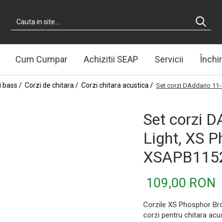
Cum Cumpar
Achizitii SEAP
Servicii
Închir
i bass /
Corzi de chitara /
Corzi chitara acustica /
Set corzi DAddario 11
Set corzi 
Light, XS 
XSAPB115
109,00 RON
Corzile XS Phosphor Bro
corzi pentru chitara ac