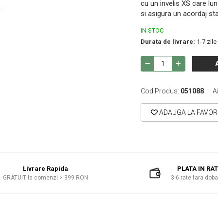
cu un invelis XS care lun
si asigura un acordaj sta
IN STOC
Durata de livrare:
1-7 zile
Cod Produs:
051088
A
ADAUGA LA FAVOR
Livrare Rapida
PLATA IN RA
GRATUIT la comenzi > 399 RON
3-6 rate fara dob