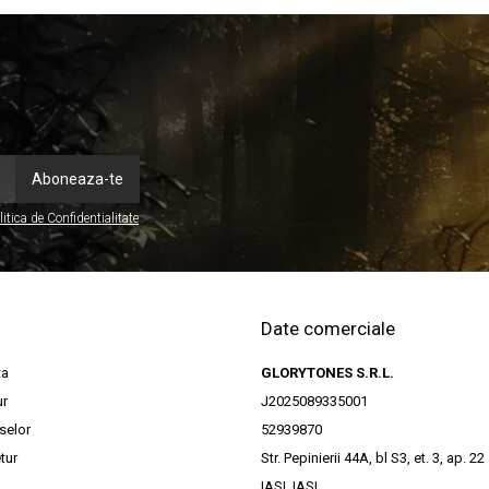
litica de Confidentialitate
Date comerciale
ta
GLORYTONES S.R.L.
ur
J2025089335001
selor
52939870
tur
Str. Pepinierii 44A, bl S3, et. 3, ap. 22
IASI, IASI