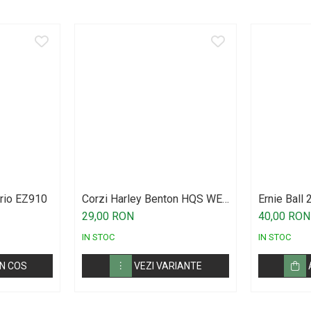
ario EZ910
Corzi Harley Benton HQS WE
Ernie Bal
Phosphor Bronze
BRONZE M
29,00 RON
40,00 RON
54
IN STOC
IN STOC
N COS
VEZI VARIANTE