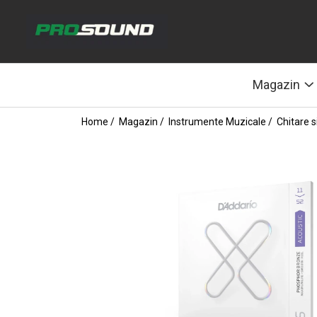
Magazin
Sonorizare / PA
Magazin
Accesorii sonorizare, PA
Adaptoare phantom
Home /
Magazin /
Instrumente Muzicale /
Chitare s
Adresare publica 100V
Amplificatoare Audio
Boxe Audio
Ecrane de difuzie
Mixere audio
Monitorizare In-Ear
Pickup-uri, platane & accesorii
Playere si Recordere