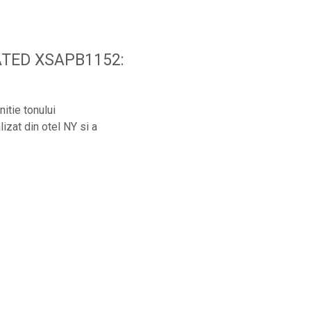
ATED XSAPB1152:
nitie tonului
lizat din otel NY si a