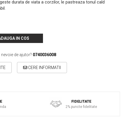
geste durata de viata a corzilor, le pastreaza tonul cald
bil.
ADAUGA IN COS
i nevoie de ajutor?
0740036008
ITE
CERE INFORMATII
TE
FIDELITATE
anda
2% puncte fidelitate