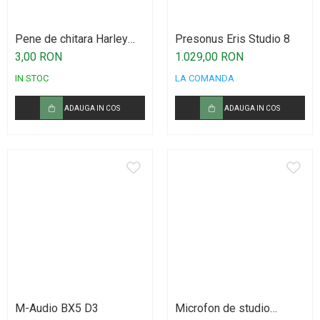
Procesoare si efecte
Shockmount
Pene de chitara Harley
Presonus Eris Studio 8
Stabilizatoare de tensiune UPS si
Benton
3,00 RON
1.029,00 RON
Power Conditioner
IN STOC
LA COMANDA
Unelte Audio
Microfoane
ADAUGA IN COS
ADAUGA IN COS
Accesorii de microfoane
Capsule de microfon
Case-uri de microfoane
Microfoane de broadcast
Microfoane de instrumente
Microfoane de masurare si calibrare
Microfoane de studio
Microfoane de Suprafata
Microfoane de voce si live
M-Audio BX5 D3
Microfon de studio