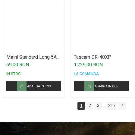
Meinl Standard Long 5A
Tascam DR-40XP
Drumstick American
69,00 RON
1.229,00 RON
Hickory SB103
IN STOC
LA COMANDA
ADAUGA IN COS
ADAUGA IN COS
1
2
3
217
...