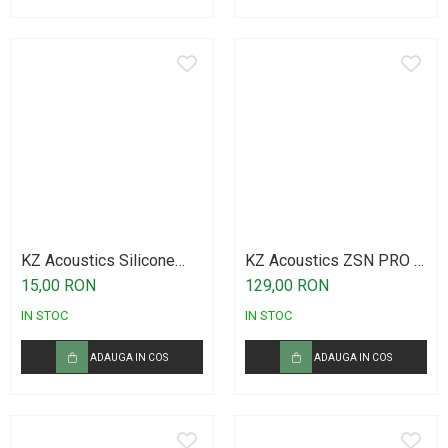
KZ Acoustics Silicone
KZ Acoustics ZSN PRO X
Earplugs Set LMS
Black
15,00 RON
129,00 RON
IN STOC
IN STOC
ADAUGA IN COS
ADAUGA IN COS