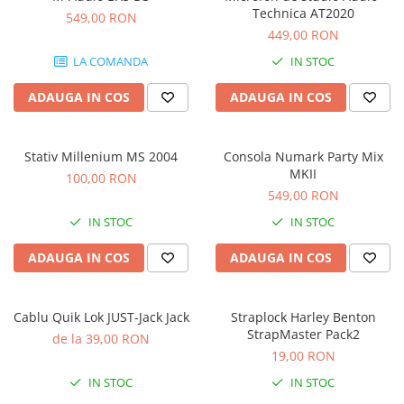
Stabilizatoare de tensiune UPS si
Technica AT2020
549,00 RON
Power Conditioner
449,00 RON
Unelte Audio
LA COMANDA
IN STOC
Microfoane
Accesorii de microfoane
ADAUGA IN COS
ADAUGA IN COS
Capsule de microfon
Case-uri de microfoane
Stativ Millenium MS 2004
Consola Numark Party Mix
Microfoane de broadcast
MKII
100,00 RON
Microfoane de instrumente
549,00 RON
Microfoane de masurare si
IN STOC
IN STOC
calibrare
Microfoane de studio
ADAUGA IN COS
ADAUGA IN COS
Microfoane de Suprafata
Microfoane de voce si live
Cablu Quik Lok JUST-Jack Jack
Straplock Harley Benton
Microfoane lavaliera si headset
StrapMaster Pack2
de la 39,00 RON
Microfoane podcast, USB, iOS /
19,00 RON
Android
IN STOC
IN STOC
Microfoane pt Camere Video