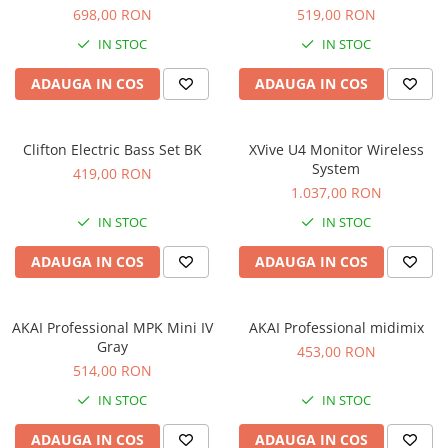
Microfoane de studio
698,00 RON
519,00 RON
Monitoare de studio
IN STOC
IN STOC
Pop filtre
Preamplificatoare
ADAUGA IN COS
ADAUGA IN COS
Protectii antifonice pentru urechi
Rack studio
Clifton Electric Bass Set BK
XVive U4 Monitor Wireless
Recordere de studio
System
419,00 RON
Recordere portabile
1.037,00 RON
Sintetizatoare
IN STOC
IN STOC
Standuri si stative de monitoare
ADAUGA IN COS
ADAUGA IN COS
Subwoofere de studio
Tratament acustic
Lumini si efecte
AKAI Professional MPK Mini IV
AKAI Professional midimix
Accesorii pentru lumini
Gray
453,00 RON
514,00 RON
Bare Led
Cabluri de Alimentare
IN STOC
IN STOC
Case-uri de lumini
ADAUGA IN COS
ADAUGA IN COS