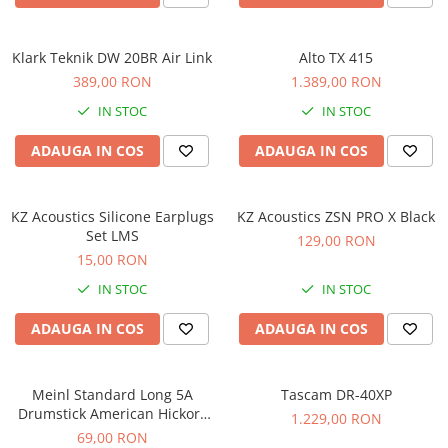
Comenzi si controllere
Ecrane LED
Efecte de lumini
Klark Teknik DW 20BR Air Link
Alto TX 415
Lasere
389,00 RON
1.389,00 RON
Masini de fum si ceata
IN STOC
IN STOC
Mixere DMX
ADAUGA IN COS
ADAUGA IN COS
Moving Head-uri
Par Led si Pinspot
Proiectoare
KZ Acoustics Silicone Earplugs
KZ Acoustics ZSN PRO X Black
Set LMS
Scene şi Ring-uri de Dans
129,00 RON
15,00 RON
Stative si schela lumini
Instrumente Muzicale
IN STOC
IN STOC
Chitare si bass
ADAUGA IN COS
ADAUGA IN COS
Claviaturi
Instrumente cu arcus
Meinl Standard Long 5A
Tascam DR-40XP
Instrumente de percutie
Drumstick American Hickory
1.229,00 RON
Instrumente de suflat
SB103
69,00 RON