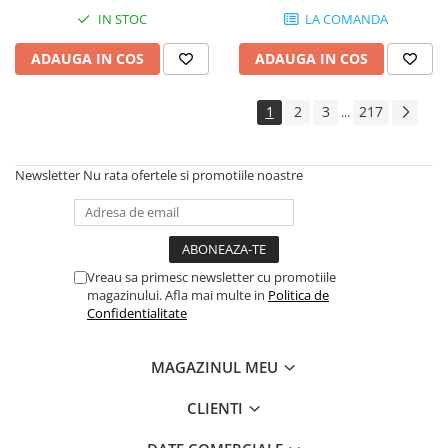
Instrumente si jucarii pentru copii
IN STOC
LA COMANDA
Instrumente traditionale
Tobe
ADAUGA IN COS
ADAUGA IN COS
DJ
Accesorii DJ
1
2
3
217
...
Accesorii Pick-up si Vinyl
Case-uri DJ
Newsletter
Nu rata ofertele si promotiile noastre
CD Playere DJ
Console DJ
Controllere MIDI - USB DAW
Genti pentru DJ
Vreau sa primesc newsletter cu promotiile
Mixere DJ
magazinului. Afla mai multe in
Politica de
Confidentialitate
Platane DJ
Samplere si controllere
MAGAZINUL MEU
Stative si pupitre DJ
Cabluri si conectori
CLIENTI
Cabluri adaptoare, cabluri Y