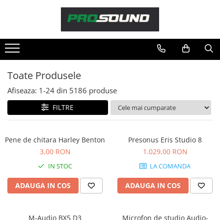
Magazin
Sonorizare / PA
Accesorii sonorizare, PA
Toate Produsele
Adaptoare phantom
Afiseaza:
1-
24
din
5186
produse
Adresare publica 100V
Amplificatoare Audio
FILTRE
Boxe Audio
Ecrane de difuzie
Pene de chitara Harley Benton
Presonus Eris Studio 8
Mixere audio
3,00 RON
1.029,00 RON
Monitorizare In-Ear
IN STOC
LA COMANDA
Pickup-uri, platane & accesorii
Playere si Recordere
ADAUGA IN COS
ADAUGA IN COS
Procesoare si efecte
Shockmount
M-Audio BX5 D3
Microfon de studio Audio-