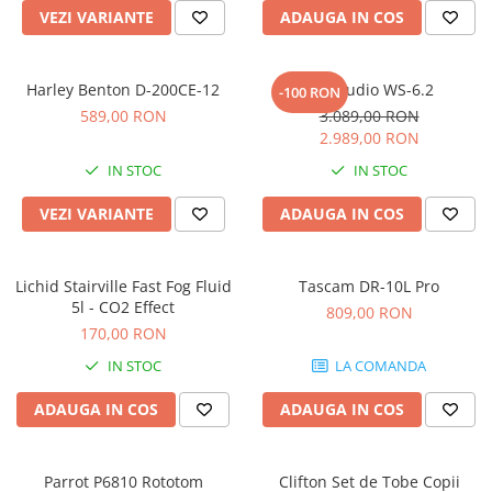
Microfoane pt instalatii si
VEZI VARIANTE
ADAUGA IN COS
conferinta
Microfoane Ribbon
Harley Benton D-200CE-12
Kali Audio WS-6.2
Microfoane stereo
-100 RON
589,00 RON
3.089,00 RON
Microfoane Suspendabile
2.989,00 RON
Microfoane wireless si sisteme
IN STOC
IN STOC
Stative de microfon
Studio si inregistrari
VEZI VARIANTE
ADAUGA IN COS
Accesorii de microfoane
Accesorii de rack
Lichid Stairville Fast Fog Fluid
Tascam DR-10L Pro
Accesorii echipamente de studio
5l - CO2 Effect
809,00 RON
Clape MIDI
170,00 RON
Controllere MIDI - USB DAW
IN STOC
LA COMANDA
Controllere monitoare de studio
ADAUGA IN COS
ADAUGA IN COS
Convertoare AD/DA
Interfete audio
Interfete MIDI si Cabluri Midi-USB
Parrot P6810 Rototom
Clifton Set de Tobe Copii