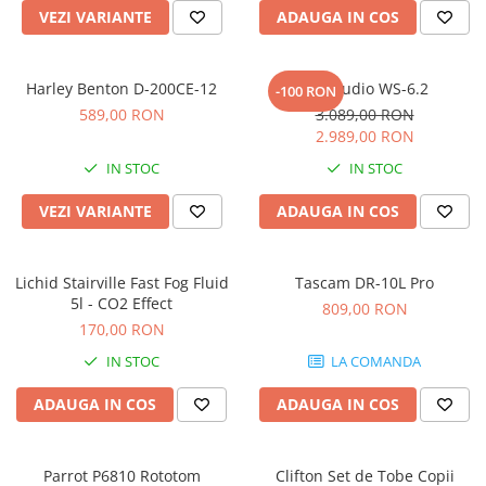
Microfoane pt instalatii si
VEZI VARIANTE
ADAUGA IN COS
conferinta
Microfoane Ribbon
Harley Benton D-200CE-12
Kali Audio WS-6.2
Microfoane stereo
-100 RON
589,00 RON
3.089,00 RON
Microfoane Suspendabile
2.989,00 RON
Microfoane wireless si sisteme
IN STOC
IN STOC
Stative de microfon
Studio si inregistrari
VEZI VARIANTE
ADAUGA IN COS
Accesorii de microfoane
Accesorii de rack
Lichid Stairville Fast Fog Fluid
Tascam DR-10L Pro
Accesorii echipamente de studio
5l - CO2 Effect
809,00 RON
Clape MIDI
170,00 RON
Controllere MIDI - USB DAW
IN STOC
LA COMANDA
Controllere monitoare de studio
ADAUGA IN COS
ADAUGA IN COS
Convertoare AD/DA
Interfete audio
Interfete MIDI si Cabluri Midi-USB
Parrot P6810 Rototom
Clifton Set de Tobe Copii