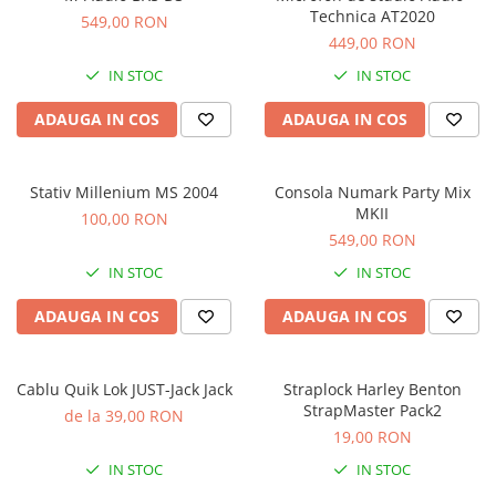
Stabilizatoare de tensiune UPS si
Technica AT2020
549,00 RON
Power Conditioner
449,00 RON
Unelte Audio
IN STOC
IN STOC
Microfoane
Accesorii de microfoane
ADAUGA IN COS
ADAUGA IN COS
Capsule de microfon
Case-uri de microfoane
Stativ Millenium MS 2004
Consola Numark Party Mix
Microfoane de broadcast
MKII
100,00 RON
Microfoane de instrumente
549,00 RON
Microfoane de masurare si
IN STOC
IN STOC
calibrare
Microfoane de studio
ADAUGA IN COS
ADAUGA IN COS
Microfoane de Suprafata
Microfoane de voce si live
Cablu Quik Lok JUST-Jack Jack
Straplock Harley Benton
Microfoane lavaliera si headset
StrapMaster Pack2
de la 39,00 RON
Microfoane podcast, USB, iOS /
19,00 RON
Android
IN STOC
IN STOC
Microfoane pt Camere Video