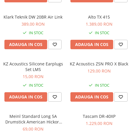
Comenzi si controllere
Ecrane LED
Efecte de lumini
Klark Teknik DW 20BR Air Link
Alto TX 415
Lasere
389,00 RON
1.389,00 RON
Masini de fum si ceata
IN STOC
IN STOC
Mixere DMX
ADAUGA IN COS
ADAUGA IN COS
Moving Head-uri
Par Led si Pinspot
Proiectoare
KZ Acoustics Silicone Earplugs
KZ Acoustics ZSN PRO X Black
Set LMS
Scene şi Ring-uri de Dans
129,00 RON
15,00 RON
Stative si schela lumini
Instrumente Muzicale
IN STOC
IN STOC
Chitare si bass
ADAUGA IN COS
ADAUGA IN COS
Claviaturi
Instrumente cu arcus
Meinl Standard Long 5A
Tascam DR-40XP
Instrumente de percutie
Drumstick American Hickory
1.229,00 RON
Instrumente de suflat
SB103
69,00 RON