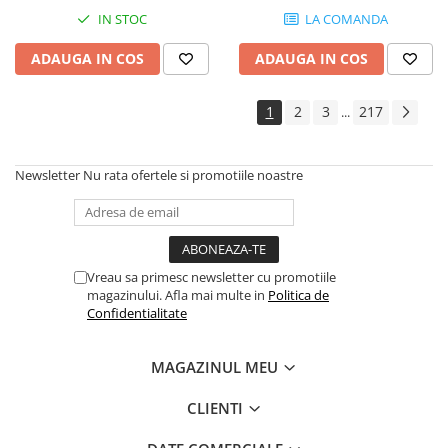
Instrumente si jucarii pentru copii
IN STOC
LA COMANDA
Instrumente traditionale
Tobe
ADAUGA IN COS
ADAUGA IN COS
DJ
Accesorii DJ
1
2
3
217
...
Accesorii Pick-up si Vinyl
Case-uri DJ
Newsletter
Nu rata ofertele si promotiile noastre
CD Playere DJ
Console DJ
Controllere MIDI - USB DAW
Genti pentru DJ
Vreau sa primesc newsletter cu promotiile
Mixere DJ
magazinului. Afla mai multe in
Politica de
Confidentialitate
Platane DJ
Samplere si controllere
MAGAZINUL MEU
Stative si pupitre DJ
Cabluri si conectori
CLIENTI
Cabluri adaptoare, cabluri Y