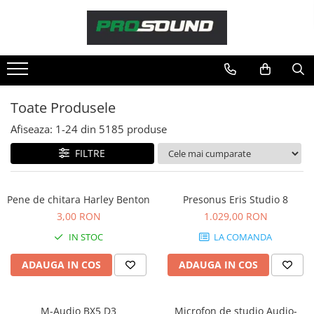
Magazin
Sonorizare / PA
Accesorii sonorizare, PA
Toate Produsele
Adaptoare phantom
Afiseaza:
1-
24
din
5185
produse
Adresare publica 100V
Amplificatoare Audio
FILTRE
Boxe Audio
Ecrane de difuzie
Pene de chitara Harley Benton
Presonus Eris Studio 8
Mixere audio
3,00 RON
1.029,00 RON
Monitorizare In-Ear
IN STOC
LA COMANDA
Pickup-uri, platane & accesorii
Playere si Recordere
ADAUGA IN COS
ADAUGA IN COS
Procesoare si efecte
Shockmount
M-Audio BX5 D3
Microfon de studio Audio-