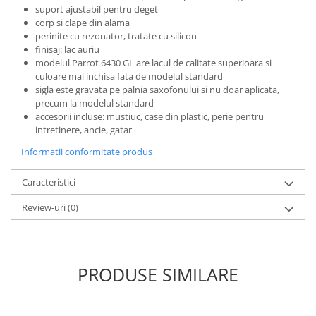
Microfoane de studio
suport ajustabil pentru deget
Monitoare de studio
corp si clape din alama
perinite cu rezonator, tratate cu silicon
Pop filtre
finisaj: lac auriu
Preamplificatoare
modelul Parrot 6430 GL are lacul de calitate superioara si
Protectii antifonice pentru urechi
culoare mai inchisa fata de modelul standard
sigla este gravata pe palnia saxofonului si nu doar aplicata,
Rack studio
precum la modelul standard
Recordere de studio
accesorii incluse: mustiuc, case din plastic, perie pentru
intretinere, ancie, gatar
Recordere portabile
Sintetizatoare
Informatii conformitate produs
Standuri si stative de monitoare
Caracteristici
Subwoofere de studio
Tratament acustic
Review-uri
(0)
Lumini si efecte
Accesorii pentru lumini
Bare Led
PRODUSE SIMILARE
Cabluri de Alimentare
Case-uri de lumini