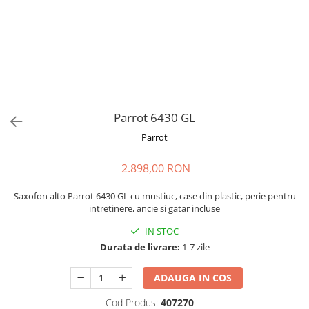
Stabilizatoare de tensiune UPS si
Power Conditioner
Unelte Audio
Microfoane
Accesorii de microfoane
Capsule de microfon
Case-uri de microfoane
Parrot 6430 GL
Microfoane de broadcast
Parrot
Microfoane de instrumente
Microfoane de masurare si
2.898,00 RON
calibrare
Microfoane de studio
Saxofon alto Parrot 6430 GL cu mustiuc, case din plastic, perie pentru
intretinere, ancie si gatar incluse
Microfoane de Suprafata
Microfoane de voce si live
IN STOC
Durata de livrare:
1-7 zile
Microfoane lavaliera si headset
Microfoane podcast, USB, iOS /
ADAUGA IN COS
Android
Microfoane pt Camere Video
Cod Produs:
407270