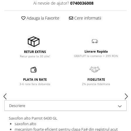
Microfoane pt instalatii si
Ai nevoie de ajutor?
0740036008
conferinta
Microfoane Ribbon
Adauga la Favorite
Cere informatii
Microfoane stereo
Microfoane Suspendabile
Microfoane wireless si sisteme
Stative de microfon
Livrare Rapida
RETUR EXTINS
Studio si inregistrari
GRATUIT la comenzi > 399 RON
Retur pana la 30 zile!
Accesorii de microfoane
Accesorii de rack
Accesorii echipamente de studio
PLATA IN RATE
FIDELITATE
3-6 rate fara dobanda
2% puncte fidelitate
Clape MIDI
Controllere MIDI - USB DAW
Controllere monitoare de studio
Descriere
Convertoare AD/DA
Interfete audio
Saxofon alto Parrot 6430 GL
saxofon alto
Interfete MIDI si Cabluri Midi-USB
mecanism foarte eficient pentru clapa Fa# din registrul acut