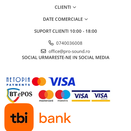
Instrumente si jucarii pentru copii
CLIENTI
Instrumente traditionale
Tobe
DATE COMERCIALE
DJ
SUPORT CLIENTI
10:00 - 18:00
Accesorii DJ
Accesorii Pick-up si Vinyl
0740036008
Case-uri DJ
office@pro-sound.ro
CD Playere DJ
SOCIAL
URMARESTE-NE IN SOCIAL MEDIA
Console DJ
Controllere MIDI - USB DAW
Genti pentru DJ
Mixere DJ
Platane DJ
Samplere si controllere
Stative si pupitre DJ
Cabluri si conectori
Cabluri adaptoare, cabluri Y