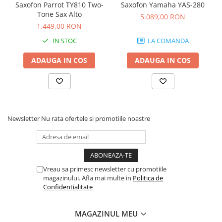
Comenzi si controllere
Saxofon Parrot TY810 Two-
Saxofon Yamaha YAS-280
Ecrane LED
Tone Sax Alto
5.089,00 RON
1.449,00 RON
Efecte de lumini
Lasere
IN STOC
LA COMANDA
Masini de fum si ceata
ADAUGA IN COS
ADAUGA IN COS
Mixere DMX
Moving Head-uri
Par Led si Pinspot
Proiectoare
Scene şi Ring-uri de Dans
Newsletter
Nu rata ofertele si promotiile noastre
Stative si schela lumini
Instrumente Muzicale
Chitare si bass
Vreau sa primesc newsletter cu promotiile
Claviaturi
magazinului. Afla mai multe in
Politica de
Instrumente cu arcus
Confidentialitate
Instrumente de percutie
Instrumente de suflat
MAGAZINUL MEU