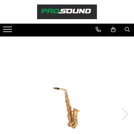
Magazin
Sonorizare / PA
Accesorii sonorizare, PA
Adaptoare phantom
Adresare publica 100V
Amplificatoare Audio
Boxe Audio
Ecrane de difuzie
Mixere audio
Monitorizare In-Ear
Pickup-uri, platane & accesorii
Playere si Recordere
Procesoare si efecte
Shockmount