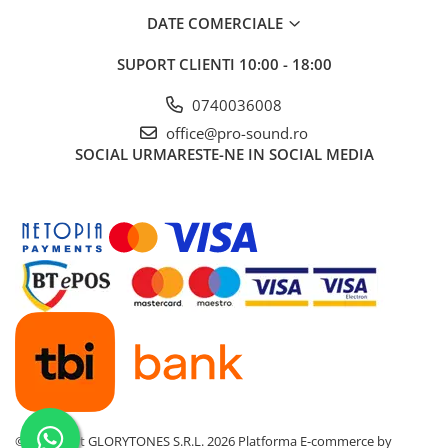
Instrumente si jucarii pentru copii
DATE COMERCIALE
Instrumente traditionale
Tobe
SUPORT CLIENTI
10:00 - 18:00
DJ
0740036008
Accesorii DJ
office@pro-sound.ro
Accesorii Pick-up si Vinyl
SOCIAL
URMARESTE-NE IN SOCIAL MEDIA
Case-uri DJ
CD Playere DJ
Console DJ
Controllere MIDI - USB DAW
Genti pentru DJ
Mixere DJ
Platane DJ
Samplere si controllere
Stative si pupitre DJ
Cabluri si conectori
Cabluri adaptoare, cabluri Y
©Copyright GLORYTONES S.R.L. 2026
Platforma E-commerce by