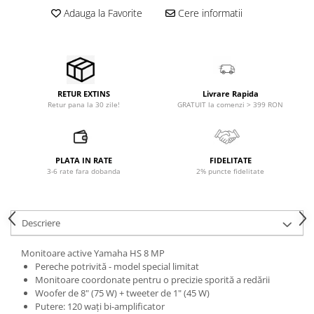
Microfoane pt instalatii si
Adauga la Favorite
Cere informatii
conferinta
Microfoane Ribbon
Microfoane stereo
Microfoane Suspendabile
Microfoane wireless si sisteme
Livrare Rapida
RETUR EXTINS
GRATUIT la comenzi > 399 RON
Retur pana la 30 zile!
Stative de microfon
Studio si inregistrari
Accesorii de microfoane
PLATA IN RATE
FIDELITATE
Accesorii de rack
3-6 rate fara dobanda
2% puncte fidelitate
Accesorii echipamente de studio
Clape MIDI
Descriere
Controllere MIDI - USB DAW
Controllere monitoare de studio
Monitoare active Yamaha HS 8 MP
Convertoare AD/DA
Pereche potrivită - model special limitat
Interfete audio
Monitoare coordonate pentru o precizie sporită a redării
Woofer de 8" (75 W) + tweeter de 1" (45 W)
Interfete MIDI si Cabluri Midi-USB
Putere: 120 wați bi-amplificator