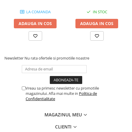
Comenzi si controllere
Ecrane LED
LA COMANDA
IN STOC
Efecte de lumini
ADAUGA IN COS
ADAUGA IN COS
Lasere
Masini de fum si ceata
Mixere DMX
Moving Head-uri
Par Led si Pinspot
Newsletter
Nu rata ofertele si promotiile noastre
Proiectoare
Scene şi Ring-uri de Dans
Stative si schela lumini
Instrumente Muzicale
Vreau sa primesc newsletter cu promotiile
magazinului. Afla mai multe in
Politica de
Chitare si bass
Confidentialitate
Claviaturi
Instrumente cu arcus
MAGAZINUL MEU
Instrumente de percutie
Instrumente de suflat
CLIENTI