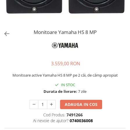
Stabilizatoare de tensiune UPS si
Power Conditioner
Unelte Audio
Microfoane
Accesorii de microfoane
Monitoare Yamaha HS 8 MP
Capsule de microfon
Case-uri de microfoane
Microfoane de broadcast
Microfoane de instrumente
3.559,00 RON
Microfoane de masurare si
calibrare
Monitoare active Yamaha HS 8 MP pe 2 căi, de câmp apropiat
Microfoane de studio
IN STOC
Microfoane de Suprafata
Durata de livrare:
7 zile
Microfoane de voce si live
Microfoane lavaliera si headset
ADAUGA IN COS
Microfoane podcast, USB, iOS /
Cod Produs:
7491266
Android
Ai nevoie de ajutor?
0740036008
Microfoane pt Camere Video