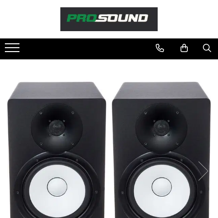
Magazin
Sonorizare / PA
Accesorii sonorizare, PA
Adaptoare phantom
Adresare publica 100V
Amplificatoare Audio
Boxe Audio
Ecrane de difuzie
Mixere audio
Monitorizare In-Ear
Pickup-uri, platane & accesorii
Playere si Recordere
Procesoare si efecte
Shockmount