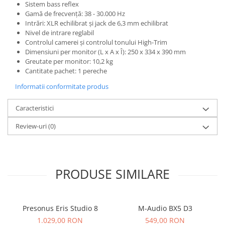
Microfoane de studio
Sistem bass reflex
Gamă de frecvență: 38 - 30.000 Hz
Monitoare de studio
Intrări: XLR echilibrat și jack de 6,3 mm echilibrat
Pop filtre
Nivel de intrare reglabil
Preamplificatoare
Controlul camerei și controlul tonului High-Trim
Dimensiuni per monitor (L x A x Î): 250 x 334 x 390 mm
Protectii antifonice pentru urechi
Greutate per monitor: 10,2 kg
Rack studio
Cantitate pachet: 1 pereche
Recordere de studio
Informatii conformitate produs
Recordere portabile
Sintetizatoare
Caracteristici
Standuri si stative de monitoare
Review-uri
(0)
Subwoofere de studio
Tratament acustic
Lumini si efecte
PRODUSE SIMILARE
Accesorii pentru lumini
Bare Led
Cabluri de Alimentare
Presonus Eris Studio 8
M-Audio BX5 D3
Case-uri de lumini
1.029,00 RON
549,00 RON