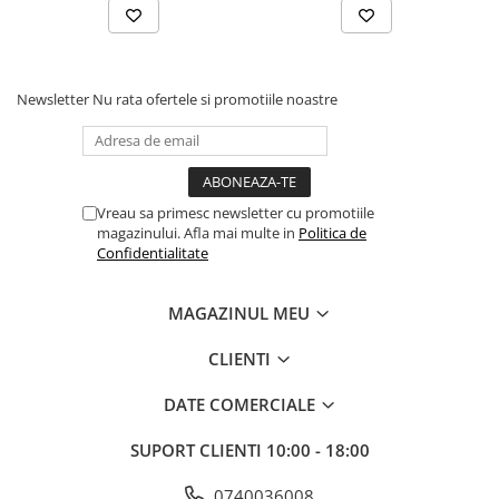
Instrumente si jucarii pentru copii
Instrumente traditionale
Tobe
DJ
Newsletter
Nu rata ofertele si promotiile noastre
Accesorii DJ
Accesorii Pick-up si Vinyl
Case-uri DJ
CD Playere DJ
Vreau sa primesc newsletter cu promotiile
magazinului. Afla mai multe in
Politica de
Console DJ
Confidentialitate
Controllere MIDI - USB DAW
Genti pentru DJ
MAGAZINUL MEU
Mixere DJ
Platane DJ
CLIENTI
Samplere si controllere
DATE COMERCIALE
Stative si pupitre DJ
Cabluri si conectori
SUPORT CLIENTI
10:00 - 18:00
Cabluri adaptoare, cabluri Y
0740036008