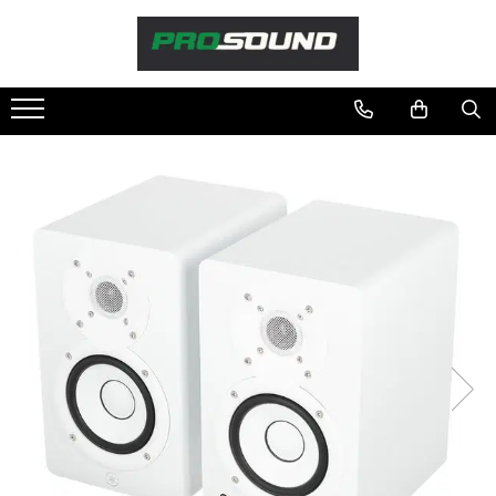
Magazin
Sonorizare / PA
Accesorii sonorizare, PA
Adaptoare phantom
Adresare publica 100V
Amplificatoare Audio
Boxe Audio
Ecrane de difuzie
Mixere audio
Monitorizare In-Ear
Pickup-uri, platane & accesorii
Playere si Recordere
Procesoare si efecte
Shockmount