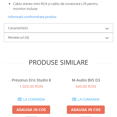
Comenzi si controllere
Cablu stereo mini RCA și cablu de conectare L/R pentru
Ecrane LED
monitor incluse
Efecte de lumini
Informatii conformitate produs
Lasere
Masini de fum si ceata
Caracteristici
Mixere DMX
Review-uri
(0)
Moving Head-uri
Par Led si Pinspot
Proiectoare
PRODUSE SIMILARE
Scene şi Ring-uri de Dans
Stative si schela lumini
Instrumente Muzicale
Presonus Eris Studio 8
M-Audio BX5 D3
Chitare si bass
1.029,00 RON
549,00 RON
Claviaturi
Instrumente cu arcus
LA COMANDA
LA COMANDA
Instrumente de percutie
ADAUGA IN COS
ADAUGA IN COS
Instrumente de suflat