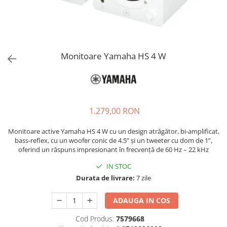
Stabilizatoare de tensiune UPS si
Power Conditioner
Unelte Audio
Microfoane
Accesorii de microfoane
Monitoare Yamaha HS 4 W
Capsule de microfon
Case-uri de microfoane
Microfoane de broadcast
Microfoane de instrumente
1.279,00 RON
Microfoane de masurare si
calibrare
Monitoare active Yamaha HS 4 W cu un design atrăgător, bi-amplificat,
bass-reflex, cu un woofer conic de 4.5” și un tweeter cu dom de 1”,
Microfoane de studio
oferind un răspuns impresionant în frecvență de 60 Hz – 22 kHz
Microfoane de Suprafata
IN STOC
Microfoane de voce si live
Durata de livrare:
7 zile
Microfoane lavaliera si headset
Microfoane podcast, USB, iOS /
ADAUGA IN COS
Android
Microfoane pt Camere Video
Cod Produs:
7579668