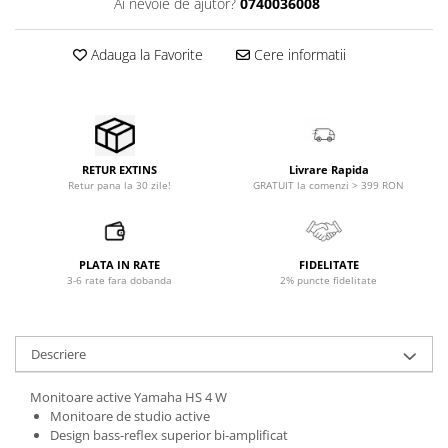
Ai nevoie de ajutor?
0740036008
Microfoane pt instalatii si
conferinta
Adauga la Favorite
Cere informatii
Microfoane Ribbon
Microfoane stereo
Microfoane Suspendabile
Microfoane wireless si sisteme
Stative de microfon
Livrare Rapida
RETUR EXTINS
Studio si inregistrari
GRATUIT la comenzi > 399 RON
Retur pana la 30 zile!
Accesorii de microfoane
Accesorii de rack
PLATA IN RATE
FIDELITATE
Accesorii echipamente de studio
3-6 rate fara dobanda
2% puncte fidelitate
Clape MIDI
Controllere MIDI - USB DAW
Controllere monitoare de studio
Descriere
Convertoare AD/DA
Monitoare active Yamaha HS 4 W
Interfete audio
Monitoare de studio active
Interfete MIDI si Cabluri Midi-USB
Design bass-reflex superior bi-amplificat