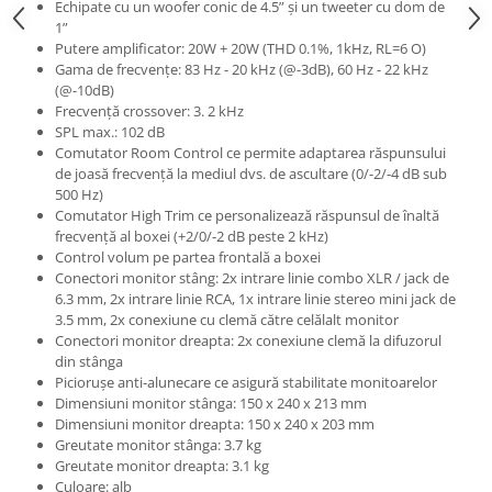
Microfoane de studio
Echipate cu un woofer conic de 4.5” și un tweeter cu dom de
1”
Monitoare de studio
Putere amplificator: 20W + 20W (THD 0.1%, 1kHz, RL=6 O)
Pop filtre
Gama de frecvențe: 83 Hz - 20 kHz (@-3dB), 60 Hz - 22 kHz
Preamplificatoare
(@-10dB)
Frecvență crossover: 3. 2 kHz
Protectii antifonice pentru urechi
SPL max.: 102 dB
Rack studio
Comutator Room Control ce permite adaptarea răspunsului
de joasă frecvență la mediul dvs. de ascultare (0/-2/-4 dB sub
Recordere de studio
500 Hz)
Recordere portabile
Comutator High Trim ce personalizează răspunsul de înaltă
Sintetizatoare
frecvență al boxei (+2/0/-2 dB peste 2 kHz)
Control volum pe partea frontală a boxei
Standuri si stative de monitoare
Conectori monitor stâng: 2x intrare linie combo XLR / jack de
Subwoofere de studio
6.3 mm, 2x intrare linie RCA, 1x intrare linie stereo mini jack de
Tratament acustic
3.5 mm, 2x conexiune cu clemă către celălalt monitor
Conectori monitor dreapta: 2x conexiune clemă la difuzorul
Lumini si efecte
din stânga
Accesorii pentru lumini
Piciorușe anti-alunecare ce asigură stabilitate monitoarelor
Dimensiuni monitor stânga: 150 x 240 x 213 mm
Bare Led
Dimensiuni monitor dreapta: 150 x 240 x 203 mm
Cabluri de Alimentare
Greutate monitor stânga: 3.7 kg
Case-uri de lumini
Greutate monitor dreapta: 3.1 kg
Culoare: alb