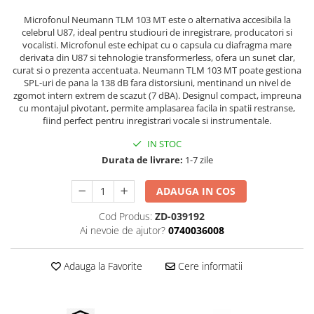
Microfoane de masurare si
calibrare
Microfonul Neumann TLM 103 MT este o alternativa accesibila la
celebrul U87, ideal pentru studiouri de inregistrare, producatori si
Microfoane de studio
vocalisti. Microfonul este echipat cu o capsula cu diafragma mare
Microfoane de Suprafata
derivata din U87 si tehnologie transformerless, ofera un sunet clar,
Microfoane de voce si live
curat si o prezenta accentuata. Neumann TLM 103 MT poate gestiona
SPL-uri de pana la 138 dB fara distorsiuni, mentinand un nivel de
Microfoane lavaliera si headset
zgomot intern extrem de scazut (7 dBA). Designul compact, impreuna
Microfoane podcast, USB, iOS /
cu montajul pivotant, permite amplasarea facila in spatii restranse,
Android
fiind perfect pentru inregistrari vocale si instrumentale.
Microfoane pt Camere Video
IN STOC
Microfoane pt instalatii si
Durata de livrare:
1-7 zile
conferinta
Microfoane Ribbon
ADAUGA IN COS
Microfoane stereo
Cod Produs:
ZD-039192
Microfoane Suspendabile
Ai nevoie de ajutor?
0740036008
Microfoane wireless si sisteme
Stative de microfon
Adauga la Favorite
Cere informatii
Studio si inregistrari
Accesorii de microfoane