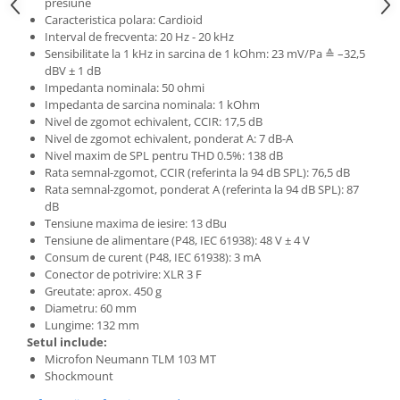
Standuri si stative de monitoare
presiune
Caracteristica polara: Cardioid
Subwoofere de studio
Interval de frecventa: 20 Hz - 20 kHz
Tratament acustic
Sensibilitate la 1 kHz in sarcina de 1 kOhm: 23 mV/Pa ≙ –32,5
dBV ± 1 dB
Lumini si efecte
Impedanta nominala: 50 ohmi
Accesorii pentru lumini
Impedanta de sarcina nominala: 1 kOhm
Nivel de zgomot echivalent, CCIR: 17,5 dB
Bare Led
Nivel de zgomot echivalent, ponderat A: 7 dB-A
Cabluri de Alimentare
Nivel maxim de SPL pentru THD 0.5%: 138 dB
Case-uri de lumini
Rata semnal-zgomot, CCIR (referinta la 94 dB SPL): 76,5 dB
Rata semnal-zgomot, ponderat A (referinta la 94 dB SPL): 87
Comenzi si controllere
dB
Ecrane LED
Tensiune maxima de iesire: 13 dBu
Efecte de lumini
Tensiune de alimentare (P48, IEC 61938): 48 V ± 4 V
Consum de curent (P48, IEC 61938): 3 mA
Lasere
Conector de potrivire: XLR 3 F
Masini de fum si ceata
Greutate: aprox. 450 g
Mixere DMX
Diametru: 60 mm
Lungime: 132 mm
Moving Head-uri
Setul include:
Par Led si Pinspot
Microfon Neumann TLM 103 MT
Shockmount
Proiectoare