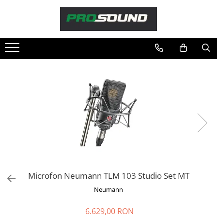
Magazin
Sonorizare / PA
Playere si Recordere
Procesoare si efecte
Shockmount
Stabilizatoare de tensiune UPS si
Power Conditioner
Unelte Audio
Microfoane
Accesorii de microfoane
Capsule de microfon
Microfon Neumann TLM 103 Studio Set MT
Case-uri de microfoane
Neumann
Microfoane de broadcast
Microfoane de instrumente
6.629,00 RON