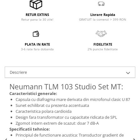
Accesorii de rack
Accesorii echipamente de studio
Livrare Rapida
RETUR EXTINS
Clape MIDI
GRATUIT la comenzi > 399 RON
Retur pana la 30 zile!
Controllere MIDI - USB DAW
Controllere monitoare de studio
Convertoare AD/DA
PLATA IN RATE
FIDELITATE
3-6 rate fara dobanda
2% puncte fidelitate
Interfete audio
Interfete MIDI si Cabluri Midi-USB
Microfoane de studio
Descriere
Monitoare de studio
Pop filtre
Neumann TLM 103 Studio Set MT:
Preamplificatoare
Caracteristici generale:
Capsula cu diafragma mare derivata din microfonul clasic U 87
Protectii antifonice pentru urechi
Sunet echilibrat cu prezenta accentuata
Rack studio
Caracteristica polara cardioida
Recordere de studio
Design fara transformator cu capacitate ridicata de SPL
Zgomot intern extrem de scazut: doar 7 dB-A
Recordere portabile
Specificatii tehnice:
Sintetizatoare
Principiul de functionare acustica: Transductor gradient de