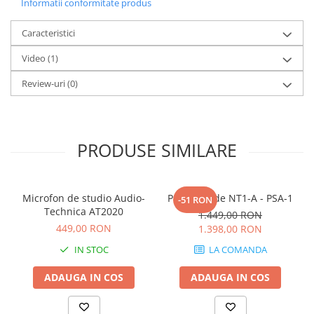
Scene şi Ring-uri de Dans
Informatii conformitate produs
Stative si schela lumini
Caracteristici
Instrumente Muzicale
Video
(1)
Chitare si bass
Claviaturi
Review-uri
(0)
Instrumente cu arcus
Instrumente de percutie
Instrumente de suflat
PRODUSE SIMILARE
Instrumente si jucarii pentru copii
Instrumente traditionale
Tobe
Microfon de studio Audio-
Pachet Rode NT1-A - PSA-1
-51 RON
DJ
Technica AT2020
1.449,00 RON
Accesorii DJ
449,00 RON
1.398,00 RON
Accesorii Pick-up si Vinyl
IN STOC
LA COMANDA
Case-uri DJ
ADAUGA IN COS
ADAUGA IN COS
CD Playere DJ
Console DJ