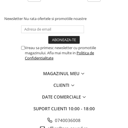
Controllere MIDI - USB DAW
Genti pentru DJ
Mixere DJ
Newsletter
Nu rata ofertele si promotiile noastre
Platane DJ
Samplere si controllere
Stative si pupitre DJ
Cabluri si conectori
Vreau sa primesc newsletter cu promotiile
magazinului. Afla mai multe in
Politica de
Cabluri adaptoare, cabluri Y
Confidentialitate
Cabluri audio
Cabluri de boxe
MAGAZINUL MEU
Cabluri de instrumente
Cabluri de microfon
CLIENTI
Cabluri DMX
DATE COMERCIALE
Cabluri la metru
Cabluri MIDI si audio digitale
SUPORT CLIENTI
10:00 - 18:00
Cabluri multicore
0740036008
Conectori