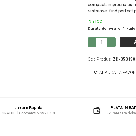
compact, impreuna cu mo
restranse, fiind perfect 
IN STOC
Durata de livrare:
1-7 zile
Cod Produs:
ZD-050150
ADAUGA LA FAVOR
Livrare Rapida
PLATA IN RA
GRATUIT la comenzi > 399 RON
3-6 rate fara dob