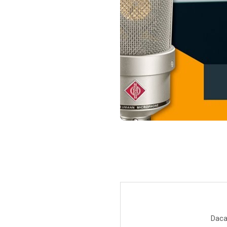
Par Led si Pinspot
Proiectoare
Scene şi Ring-uri de Dans
Stative si schela lumini
Instrumente Muzicale
Chitare si bass
Claviaturi
Instrumente cu arcus
Instrumente de percutie
Instrumente de suflat
Instrumente si jucarii pentru copii
Instrumente traditionale
Tobe
DJ
Daca