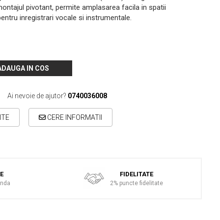
ntajul pivotant, permite amplasarea facila in spatii
pentru inregistrari vocale si instrumentale.
ADAUGA IN COS
Ai nevoie de ajutor?
0740036008
ITE
CERE INFORMATII
TE
FIDELITATE
anda
2% puncte fidelitate