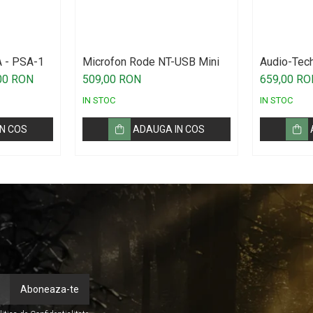
 - PSA-1
Microfon Rode NT-USB Mini
Audio-Tec
00 RON
509,00 RON
659,00 RO
IN STOC
IN STOC
N COS
ADAUGA IN COS