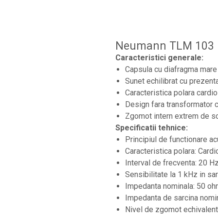
Microfoane lavaliera si headset
Microfoane podcast, USB, iOS /
Android
Neumann TLM 103 
Microfoane pt Camere Video
Caracteristici generale:
Microfoane pt instalatii si conferinta
Capsula cu diafragma mare 
Microfoane Ribbon
Sunet echilibrat cu prezent
Microfoane stereo
Caracteristica polara cardio
Design fara transformator c
Microfoane Suspendabile
Zgomot intern extrem de sc
Microfoane wireless si sisteme
Specificatii tehnice:
Stative de microfon
Principiul de functionare a
Studio si inregistrari
Caracteristica polara: Cardi
Interval de frecventa: 20 H
Accesorii de microfoane
Sensibilitate la 1 kHz in 
Accesorii de rack
Impedanta nominala: 50 oh
Accesorii echipamente de studio
Impedanta de sarcina nomi
Nivel de zgomot echivalent
Clape MIDI