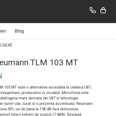
ieri
Blog
M 103 MT
Neumann TLM 103 MT
N
103 MT este o alternativa accesibila la celebrul U87,
 inregistrare, producatori si vocalisti. Microfonul este
 diafragma mare derivata din U87 si tehnologie
un sunet clar, curat si o prezenta accentuata. Neumann
na SPL-uri de pana la 138 dB fara distorsiuni,
gomot intern extrem de scazut (7 dBA). Designul