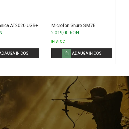
hnica AT2020 USB+
Microfon Shure SM7B
Au
N
2.019,00 RON
1.
IN STOC
IN
ADAUGA IN COS
ADAUGA IN COS