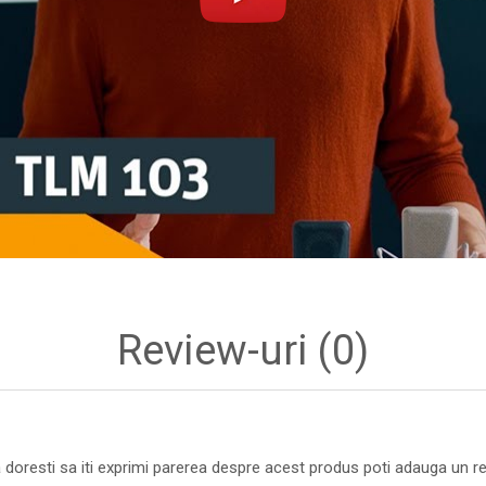
Review-uri
(0)
 doresti sa iti exprimi parerea despre acest produs poti adauga un re