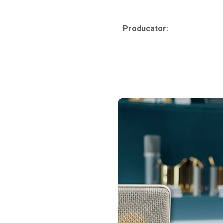
Standuri si stative de monitoare
Subwoofere de studio
Producator:
Tratament acustic
Lumini si efecte
Accesorii pentru lumini
Bare Led
Cabluri de Alimentare
Case-uri de lumini
Comenzi si controllere
Ecrane LED
Efecte de lumini
Lasere
Masini de fum si ceata
Mixere DMX
Moving Head-uri