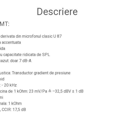
Descriere
MT:
derivata din microfonul clasic U 87
a accentuata
ida
u capacitate ridicata de SPL
azut: doar 7 dB-A
custica: Transductor gradient de presiune
oid
z - 20 kHz
sarcina de 1 kOhm: 23 mV/Pa ≙ –32,5 dBV ± 1 dB
mi
nala: 1 kOhm
, CCIR: 17,5 dB