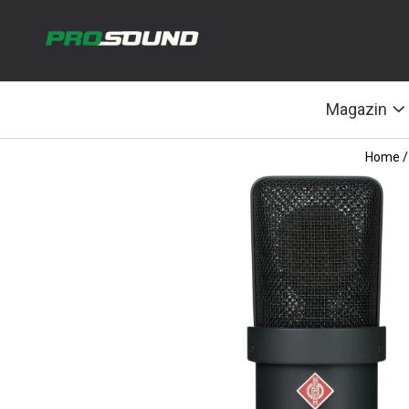
Magazin
Sonorizare / PA
Magazin
Accesorii sonorizare, PA
Adaptoare phantom
Home 
Adresare publica 100V
Amplificatoare Audio
Boxe Audio
Ecrane de difuzie
Mixere audio
Monitorizare In-Ear
Pickup-uri, platane & accesorii
Playere si Recordere