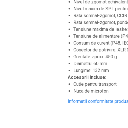
Nivel de zgomot echivalent
Controllere MIDI - USB DAW
Nivel maxim de SPL pentru
Controllere monitoare de studio
Rata semnal-zgomot, CCIR (
Convertoare AD/DA
Rata semnal-zgomot, ponder
Tensiune maxima de iesire
Interfete audio
Tensiune de alimentare (P4
Interfete MIDI si Cabluri Midi-USB
Consum de curent (P48, IE
Microfoane de studio
Conector de potrivire: XLR 
Greutate: aprox. 450 g
Monitoare de studio
Diametru: 60 mm
Pop filtre
Lungime: 132 mm
Preamplificatoare
Accesorii incluse:
Cutie pentru transport
Protectii antifonice pentru urechi
Nuca de microfon
Rack studio
Informatii conformitate produ
Recordere de studio
Recordere portabile
Sintetizatoare