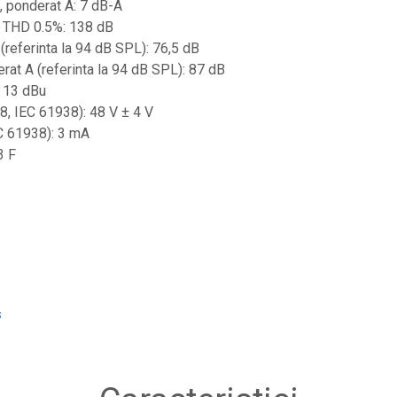
, ponderat A: 7 dB-A
 THD 0.5%: 138 dB
referinta la 94 dB SPL): 76,5 dB
at A (referinta la 94 dB SPL): 87 dB
: 13 dBu
8, IEC 61938): 48 V ± 4 V
C 61938): 3 mA
3 F
s