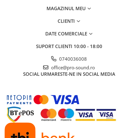
Instrumente si jucarii pentru copii
Instrumente traditionale
MAGAZINUL MEU
Tobe
CLIENTI
DJ
DATE COMERCIALE
Accesorii DJ
Accesorii Pick-up si Vinyl
SUPORT CLIENTI
10:00 - 18:00
Case-uri DJ
CD Playere DJ
0740036008
Console DJ
office@pro-sound.ro
Controllere MIDI - USB DAW
SOCIAL
URMARESTE-NE IN SOCIAL MEDIA
Genti pentru DJ
Mixere DJ
Platane DJ
Samplere si controllere
Stative si pupitre DJ
Cabluri si conectori
Cabluri adaptoare, cabluri Y