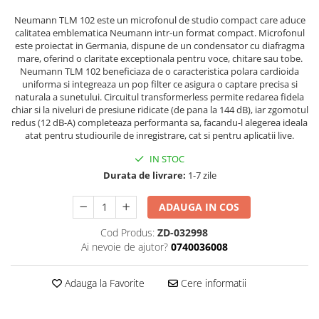
Stabilizatoare de tensiune UPS si
Power Conditioner
Neumann TLM 102 este un microfonul de studio compact care aduce
calitatea emblematica Neumann intr-un format compact. Microfonul
Unelte Audio
este proiectat in Germania, dispune de un condensator cu diafragma
Microfoane
mare, oferind o claritate exceptionala pentru voce, chitare sau tobe.
Neumann TLM 102 beneficiaza de o caracteristica polara cardioida
Accesorii de microfoane
uniforma si integreaza un pop filter ce asigura o captare precisa si
Capsule de microfon
naturala a sunetului. Circuitul transformerless permite redarea fidela
chiar si la niveluri de presiune ridicate (de pana la 144 dB), iar zgomotul
Case-uri de microfoane
redus (12 dB-A) completeaza performanta sa, facandu-l alegerea ideala
Microfoane de broadcast
atat pentru studiourile de inregistrare, cat si pentru aplicatii live.
Microfoane de instrumente
IN STOC
Microfoane de masurare si
Durata de livrare:
1-7 zile
calibrare
Microfoane de studio
ADAUGA IN COS
Microfoane de Suprafata
Cod Produs:
ZD-032998
Microfoane de voce si live
Ai nevoie de ajutor?
0740036008
Microfoane lavaliera si headset
Microfoane podcast, USB, iOS /
Adauga la Favorite
Cere informatii
Android
Microfoane pt Camere Video