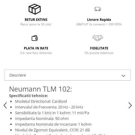
Microfoane pt instalatii si
conferinta
Microfoane Ribbon
Livrare Rapida
RETUR EXTINS
Microfoane stereo
GRATUIT la comenzi > 399 RON
Retur pana la 30 zile!
Microfoane Suspendabile
Microfoane wireless si sisteme
Stative de microfon
PLATA IN RATE
FIDELITATE
3-6 rate fara dobanda
2% puncte fidelitate
Studio si inregistrari
Accesorii de microfoane
Accesorii de rack
Descriere
Accesorii echipamente de studio
Neumann TLM 102:
Clape MIDI
Specificatii tehnice:
Controllere MIDI - USB DAW
Modelul Directional: Cardioid
Controllere monitoare de studio
Intervalul de Frecventa: 20 Hz - 20 kHz
Convertoare AD/DA
Sensibilitate la 1 kHz in 1 kohm: 11 mV/Pa
Impedanta Nominala: 50 ohm
Interfete audio
Impedanta Nominala de Incarcare: 1 kohm
Interfete MIDI si Cabluri Midi-USB
Nivelul de Zgomot Equivalent, CCIR: 21 dB