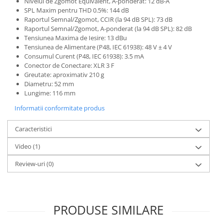
Microfoane de studio
Nivelul de Zgomot Equivalent, A-ponderat: 12 dB-A
SPL Maxim pentru THD 0.5%: 144 dB
Monitoare de studio
Raportul Semnal/Zgomot, CCIR (la 94 dB SPL): 73 dB
Pop filtre
Raportul Semnal/Zgomot, A-ponderat (la 94 dB SPL): 82 dB
Tensiunea Maxima de Iesire: 13 dBu
Preamplificatoare
Tensiunea de Alimentare (P48, IEC 61938): 48 V ± 4 V
Protectii antifonice pentru urechi
Consumul Curent (P48, IEC 61938): 3.5 mA
Rack studio
Conector de Conectare: XLR 3 F
Greutate: aproximativ 210 g
Recordere de studio
Diametru: 52 mm
Recordere portabile
Lungime: 116 mm
Sintetizatoare
Informatii conformitate produs
Standuri si stative de monitoare
Subwoofere de studio
Caracteristici
Tratament acustic
Video
(1)
Lumini si efecte
Review-uri
(0)
Accesorii pentru lumini
Bare Led
Cabluri de Alimentare
Case-uri de lumini
PRODUSE SIMILARE