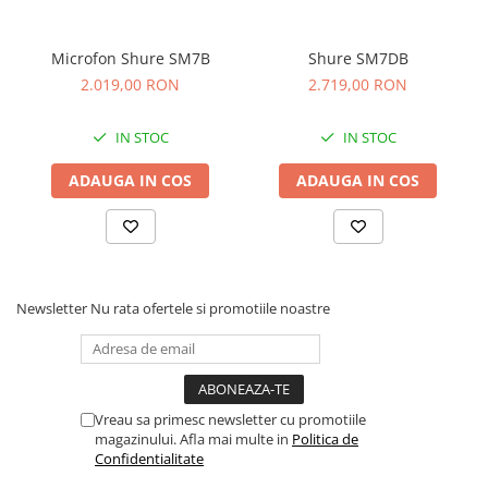
Comenzi si controllere
Ecrane LED
Efecte de lumini
Microfon Shure SM7B
Shure SM7DB
2.019,00 RON
2.719,00 RON
Lasere
Masini de fum si ceata
IN STOC
IN STOC
Mixere DMX
Moving Head-uri
ADAUGA IN COS
ADAUGA IN COS
Par Led si Pinspot
Proiectoare
Scene şi Ring-uri de Dans
Stative si schela lumini
Newsletter
Nu rata ofertele si promotiile noastre
Instrumente Muzicale
Chitare si bass
Claviaturi
Instrumente cu arcus
Vreau sa primesc newsletter cu promotiile
Instrumente de percutie
magazinului. Afla mai multe in
Politica de
Confidentialitate
Instrumente de suflat