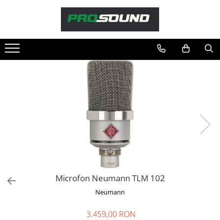
Magazin
Sonorizare / PA
Accesorii sonorizare, PA
Adaptoare phantom
Adresare publica 100V
Amplificatoare Audio
Boxe Audio
Ecrane de difuzie
Mixere audio
Monitorizare In-Ear
Pickup-uri, platane & accesorii
Microfon Neumann TLM 102
Playere si Recordere
Neumann
Procesoare si efecte
Shockmount
3.459,00 RON