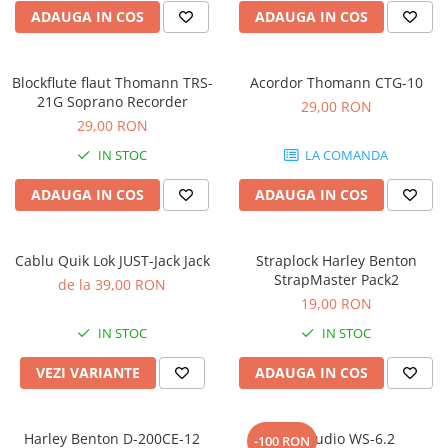
Microfoane pt instalatii si
ADAUGA IN COS
ADAUGA IN COS
conferinta
Microfoane Ribbon
Microfoane stereo
Blockflute flaut Thomann TRS-
Acordor Thomann CTG-10
21G Soprano Recorder
29,00 RON
Microfoane Suspendabile
29,00 RON
Microfoane wireless si sisteme
IN STOC
LA COMANDA
Stative de microfon
Studio si inregistrari
ADAUGA IN COS
ADAUGA IN COS
Accesorii de microfoane
Accesorii de rack
Cablu Quik Lok JUST-Jack Jack
Straplock Harley Benton
Accesorii echipamente de studio
StrapMaster Pack2
de la 39,00 RON
Clape MIDI
19,00 RON
Controllere MIDI - USB DAW
IN STOC
IN STOC
Controllere monitoare de studio
VEZI VARIANTE
ADAUGA IN COS
Convertoare AD/DA
Interfete audio
Interfete MIDI si Cabluri Midi-USB
Harley Benton D-200CE-12
Kali Audio WS-6.2
-100 RON