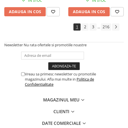
Instrumente si jucarii pentru copii
IN STOC
IN STOC
Instrumente traditionale
ADAUGA IN COS
ADAUGA IN COS
Tobe
DJ
1
2
3
216
...
Accesorii DJ
Accesorii Pick-up si Vinyl
Newsletter
Nu rata ofertele si promotiile noastre
Case-uri DJ
CD Playere DJ
Console DJ
Controllere MIDI - USB DAW
Vreau sa primesc newsletter cu promotiile
Genti pentru DJ
magazinului. Afla mai multe in
Politica de
Mixere DJ
Confidentialitate
Platane DJ
Samplere si controllere
MAGAZINUL MEU
Stative si pupitre DJ
CLIENTI
Cabluri si conectori
Cabluri adaptoare, cabluri Y
DATE COMERCIALE