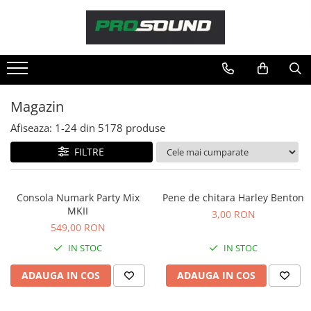
Magazin
Sonorizare / PA
Accesorii sonorizare, PA
Magazin
Adaptoare phantom
Afiseaza:
1-
24
din
5178
produse
Adresare publica 100V
Amplificatoare Audio
FILTRE
Boxe Audio
Ecrane de difuzie
Consola Numark Party Mix
Pene de chitara Harley Benton
Mixere audio
MKII
3,00 RON
Monitorizare In-Ear
549,00 RON
Pickup-uri, platane & accesorii
IN STOC
IN STOC
Playere si Recordere
ADAUGA IN COS
ADAUGA IN COS
Procesoare si efecte
Shockmount