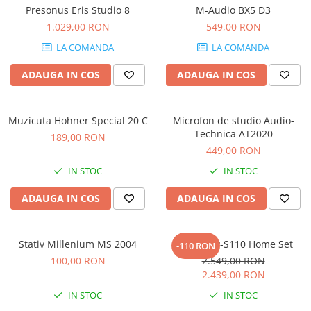
Stabilizatoare de tensiune UPS si
Presonus Eris Studio 8
M-Audio BX5 D3
Power Conditioner
1.029,00 RON
549,00 RON
Unelte Audio
LA COMANDA
LA COMANDA
Microfoane
Accesorii de microfoane
ADAUGA IN COS
ADAUGA IN COS
Capsule de microfon
Case-uri de microfoane
Muzicuta Hohner Special 20 C
Microfon de studio Audio-
Microfoane de broadcast
Technica AT2020
189,00 RON
Microfoane de instrumente
449,00 RON
Microfoane de masurare si
IN STOC
IN STOC
calibrare
Microfoane de studio
ADAUGA IN COS
ADAUGA IN COS
Microfoane de Suprafata
Microfoane de voce si live
Stativ Millenium MS 2004
Casio CDP-S110 Home Set
-110 RON
Microfoane lavaliera si headset
100,00 RON
2.549,00 RON
Microfoane podcast, USB, iOS /
2.439,00 RON
Android
IN STOC
IN STOC
Microfoane pt Camere Video