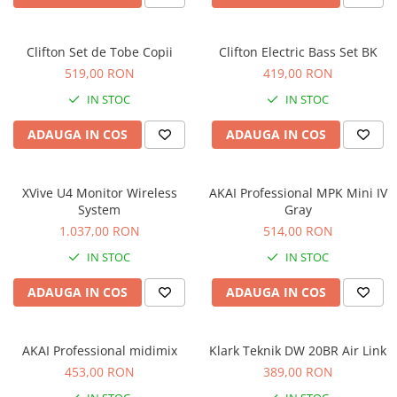
Comenzi si controllere
Ecrane LED
Efecte de lumini
Clifton Set de Tobe Copii
Clifton Electric Bass Set BK
Lasere
519,00 RON
419,00 RON
Masini de fum si ceata
IN STOC
IN STOC
Mixere DMX
ADAUGA IN COS
ADAUGA IN COS
Moving Head-uri
Par Led si Pinspot
Proiectoare
XVive U4 Monitor Wireless
AKAI Professional MPK Mini IV
Scene şi Ring-uri de Dans
System
Gray
1.037,00 RON
514,00 RON
Stative si schela lumini
Instrumente Muzicale
IN STOC
IN STOC
Chitare si bass
ADAUGA IN COS
ADAUGA IN COS
Claviaturi
Instrumente cu arcus
AKAI Professional midimix
Klark Teknik DW 20BR Air Link
Instrumente de percutie
453,00 RON
389,00 RON
Instrumente de suflat