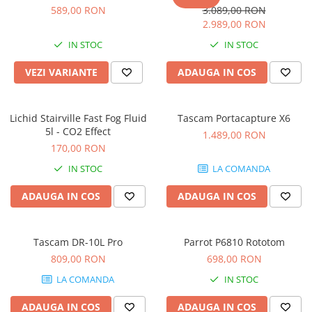
Microfoane de studio
589,00 RON
3.089,00 RON
Monitoare de studio
2.989,00 RON
Pop filtre
IN STOC
IN STOC
Preamplificatoare
VEZI VARIANTE
ADAUGA IN COS
Protectii antifonice pentru urechi
Rack studio
Recordere de studio
Lichid Stairville Fast Fog Fluid
Tascam Portacapture X6
Recordere portabile
5l - CO2 Effect
1.489,00 RON
Sintetizatoare
170,00 RON
Standuri si stative de monitoare
IN STOC
LA COMANDA
Subwoofere de studio
ADAUGA IN COS
ADAUGA IN COS
Tratament acustic
Lumini si efecte
Accesorii pentru lumini
Tascam DR-10L Pro
Parrot P6810 Rototom
809,00 RON
698,00 RON
Bare Led
Cabluri de Alimentare
LA COMANDA
IN STOC
Case-uri de lumini
ADAUGA IN COS
ADAUGA IN COS