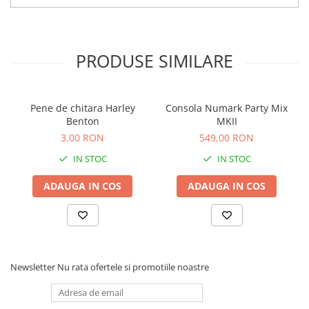
Comenzi si controllere
Ecrane LED
Efecte de lumini
Lasere
PRODUSE SIMILARE
Masini de fum si ceata
Mixere DMX
Pene de chitara Harley
Consola Numark Party Mix
Moving Head-uri
Benton
MKII
Par Led si Pinspot
3,00 RON
549,00 RON
Proiectoare
IN STOC
IN STOC
Scene şi Ring-uri de Dans
Stative si schela lumini
ADAUGA IN COS
ADAUGA IN COS
Instrumente Muzicale
Chitare si bass
Claviaturi
Instrumente cu arcus
Newsletter
Nu rata ofertele si promotiile noastre
Instrumente de percutie
Instrumente de suflat