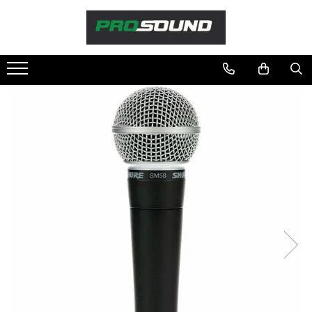
Magazin
Sonorizare / PA
Accesorii sonorizare, PA
Adaptoare phantom
Adresare publica 100V
Amplificatoare Audio
Boxe Audio
Ecrane de difuzie
Mixere audio
Monitorizare In-Ear
Pickup-uri, platane & accesorii
Playere si Recordere
Procesoare si efecte
Shockmount