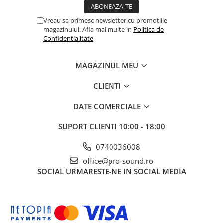
Instrumente si jucarii pentru copii
Instrumente traditionale
Vreau sa primesc newsletter cu promotiile
Tobe
magazinului. Afla mai multe in
Politica de
Confidentialitate
DJ
Accesorii DJ
MAGAZINUL MEU
Accesorii Pick-up si Vinyl
Case-uri DJ
CLIENTI
CD Playere DJ
DATE COMERCIALE
Console DJ
Controllere MIDI - USB DAW
SUPORT CLIENTI
10:00 - 18:00
Genti pentru DJ
Mixere DJ
0740036008
Platane DJ
office@pro-sound.ro
SOCIAL
URMARESTE-NE IN SOCIAL MEDIA
Samplere si controllere
Stative si pupitre DJ
Cabluri si conectori
Cabluri adaptoare, cabluri Y