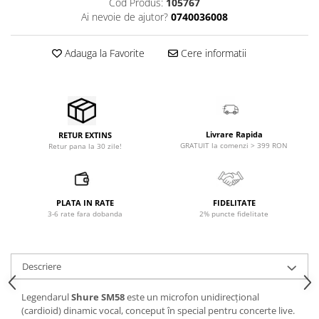
Cod Produs:
105767
Microfoane pt instalatii si
Ai nevoie de ajutor?
0740036008
conferinta
Microfoane Ribbon
Adauga la Favorite
Cere informatii
Microfoane stereo
Microfoane Suspendabile
Microfoane wireless si sisteme
Stative de microfon
Studio si inregistrari
Livrare Rapida
RETUR EXTINS
GRATUIT la comenzi > 399 RON
Retur pana la 30 zile!
Accesorii de microfoane
Accesorii de rack
Accesorii echipamente de studio
PLATA IN RATE
FIDELITATE
Clape MIDI
3-6 rate fara dobanda
2% puncte fidelitate
Controllere MIDI - USB DAW
Controllere monitoare de studio
Convertoare AD/DA
Descriere
Interfete audio
Legendarul
Shure SM58
este un microfon unidirecțional
Interfete MIDI si Cabluri Midi-USB
(cardioid) dinamic vocal, conceput în special pentru concerte live.