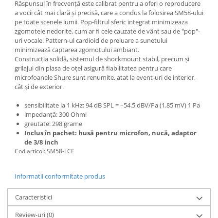
Microfoane de studio
Răspunsul în frecvență este calibrat pentru a oferi o reproducere
a vocii cât mai clară și precisă, care a condus la folosirea SM58-ului
Monitoare de studio
pe toate scenele lumii. Pop-filtrul sferic integrat minimizeaza
Pop filtre
zgomotele nedorite, cum ar fi cele cauzate de vânt sau de "pop"-
Preamplificatoare
uri vocale. Pattern-ul cardioid de preluare a sunetului
minimizează captarea zgomotului ambiant.
Protectii antifonice pentru urechi
Construcția solidă, sistemul de shockmount stabil, precum și
Rack studio
grilajul din plasa de oțel asigură fiabilitatea pentru care
Recordere de studio
microfoanele Shure sunt renumite, atat la event-uri de interior,
cât și de exterior.
Recordere portabile
Sintetizatoare
sensibilitate la 1 kHz: 94 dB SPL = –54.5 dBV/Pa (1.85 mV) 1 Pa
impedanță: 300 Ohmi
Standuri si stative de monitoare
greutate: 298 grame
Subwoofere de studio
Inclus în pachet: husă pentru microfon, nucă, adaptor
Tratament acustic
de 3/8 inch
Cod articol: SM58-LCE
Lumini si efecte
Accesorii pentru lumini
Informatii conformitate produs
Bare Led
Cabluri de Alimentare
Caracteristici
Case-uri de lumini
Review-uri
(0)