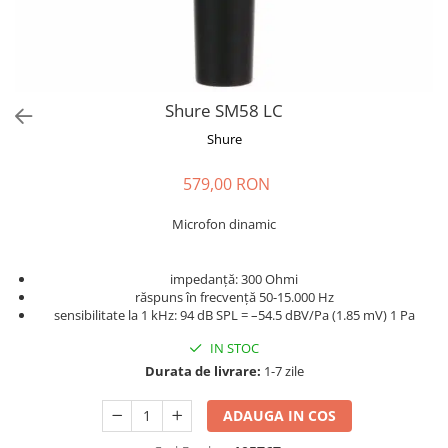
Stabilizatoare de tensiune UPS si
Power Conditioner
Unelte Audio
Microfoane
Accesorii de microfoane
Shure SM58 LC
Capsule de microfon
Shure
Case-uri de microfoane
579,00 RON
Microfoane de broadcast
Microfoane de instrumente
Microfon dinamic
Microfoane de masurare si
calibrare
impedanță: 300 Ohmi
Microfoane de studio
răspuns în frecvență 50-15.000 Hz
Microfoane de Suprafata
sensibilitate la 1 kHz: 94 dB SPL = –54.5 dBV/Pa (1.85 mV) 1 Pa
Microfoane de voce si live
IN STOC
Microfoane lavaliera si headset
Durata de livrare:
1-7 zile
Microfoane podcast, USB, iOS /
Android
ADAUGA IN COS
Microfoane pt Camere Video