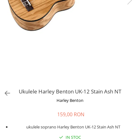
Stabilizatoare de tensiune UPS si
Power Conditioner
Unelte Audio
Microfoane
Accesorii de microfoane
Capsule de microfon
Case-uri de microfoane
Microfoane de broadcast
Microfoane de instrumente
Microfoane de masurare si
calibrare
Microfoane de studio
Ukulele Harley Benton UK-12 Stain Ash NT
Microfoane de Suprafata
Harley Benton
Microfoane de voce si live
Microfoane lavaliera si headset
159,00 RON
Microfoane podcast, USB, iOS /
Android
ukulele soprano Harley Benton UK-12 Stain Ash NT
Microfoane pt Camere Video
IN STOC