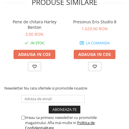
PRODUSE SIMILARE
Comenzi si controllere
Ecrane LED
Efecte de lumini
Pene de chitara Harley
Presonus Eris Studio 8
Lasere
Benton
1.029,00 RON
Masini de fum si ceata
3,00 RON
Mixere DMX
IN STOC
LA COMANDA
Moving Head-uri
Par Led si Pinspot
ADAUGA IN COS
ADAUGA IN COS
Proiectoare
Scene şi Ring-uri de Dans
Stative si schela lumini
Instrumente Muzicale
Newsletter
Nu rata ofertele si promotiile noastre
Chitare si bass
Claviaturi
Instrumente cu arcus
Instrumente de percutie
Vreau sa primesc newsletter cu promotiile
Instrumente de suflat
magazinului. Afla mai multe in
Politica de
Confidentialitate