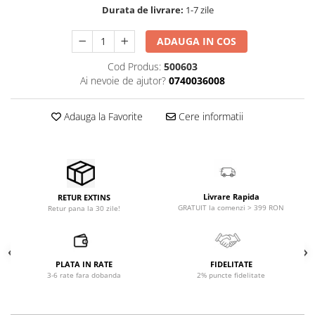
Microfoane pt instalatii si
Durata de livrare:
1-7 zile
conferinta
Microfoane Ribbon
ADAUGA IN COS
Microfoane stereo
Cod Produs:
500603
Microfoane Suspendabile
Ai nevoie de ajutor?
0740036008
Microfoane wireless si sisteme
Stative de microfon
Adauga la Favorite
Cere informatii
Studio si inregistrari
Accesorii de microfoane
Accesorii de rack
Accesorii echipamente de studio
Livrare Rapida
RETUR EXTINS
Clape MIDI
GRATUIT la comenzi > 399 RON
Retur pana la 30 zile!
Controllere MIDI - USB DAW
Controllere monitoare de studio
Convertoare AD/DA
PLATA IN RATE
FIDELITATE
3-6 rate fara dobanda
2% puncte fidelitate
Interfete audio
Interfete MIDI si Cabluri Midi-USB