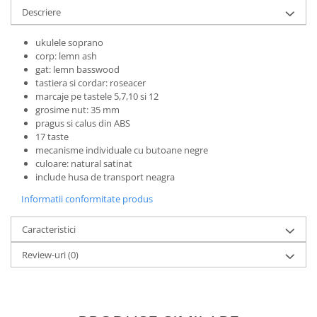
Microfoane de studio
Descriere
Monitoare de studio
Pop filtre
ukulele soprano
corp: lemn ash
Preamplificatoare
gat: lemn basswood
Protectii antifonice pentru urechi
tastiera si cordar: roseacer
Rack studio
marcaje pe tastele 5,7,10 si 12
grosime nut: 35 mm
Recordere de studio
pragus si calus din ABS
Recordere portabile
17 taste
Sintetizatoare
mecanisme individuale cu butoane negre
culoare: natural satinat
Standuri si stative de monitoare
include husa de transport neagra
Subwoofere de studio
Informatii conformitate produs
Tratament acustic
Lumini si efecte
Caracteristici
Accesorii pentru lumini
Review-uri
(0)
Bare Led
Cabluri de Alimentare
Case-uri de lumini