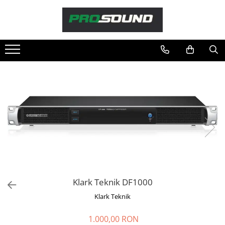
Magazin
Sonorizare / PA
Accesorii sonorizare, PA
Adaptoare phantom
Adresare publica 100V
Amplificatoare Audio
Boxe Audio
Ecrane de difuzie
Mixere audio
Monitorizare In-Ear
Pickup-uri, platane & accesorii
Klark Teknik DF1000
Playere si Recordere
Klark Teknik
Procesoare si efecte
Shockmount
1.000,00 RON