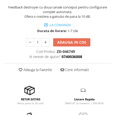
Stabilizatoare de tensiune UPS si
Power Conditioner
Feedback destroyer cu doua canale conceput pentru configurare
complet automata.
Unelte Audio
Ofera o crestere a gainului de pana la 10 dB.
Microfoane
LA COMANDA
Accesorii de microfoane
Durata de livrare:
1-7 zile
Capsule de microfon
Case-uri de microfoane
ADAUGA IN COS
Microfoane de broadcast
Cod Produs:
ZD-046749
Microfoane de instrumente
Ai nevoie de ajutor?
0740036008
Microfoane de masurare si
calibrare
Adauga la Favorite
Cere informatii
Microfoane de studio
Microfoane de Suprafata
Microfoane de voce si live
Microfoane lavaliera si headset
Microfoane podcast, USB, iOS /
Livrare Rapida
RETUR EXTINS
GRATUIT la comenzi > 399 RON
Retur pana la 30 zile!
Android
Microfoane pt Camere Video