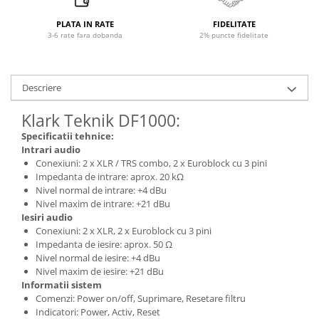
Microfoane pt instalatii si
conferinta
PLATA IN RATE
FIDELITATE
3-6 rate fara dobanda
2% puncte fidelitate
Microfoane Ribbon
Microfoane stereo
Microfoane Suspendabile
Descriere
Microfoane wireless si sisteme
Stative de microfon
Klark Teknik DF1000:
Studio si inregistrari
Specificatii tehnice:
Intrari audio
Accesorii de microfoane
Conexiuni: 2 x XLR / TRS combo, 2 x Euroblock cu 3 pini
Accesorii de rack
Impedanta de intrare: aprox. 20 kΩ
Nivel normal de intrare: +4 dBu
Accesorii echipamente de studio
Nivel maxim de intrare: +21 dBu
Clape MIDI
Iesiri audio
Controllere MIDI - USB DAW
Conexiuni: 2 x XLR, 2 x Euroblock cu 3 pini
Impedanta de iesire: aprox. 50 Ω
Controllere monitoare de studio
Nivel normal de iesire: +4 dBu
Convertoare AD/DA
Nivel maxim de iesire: +21 dBu
Interfete audio
Informatii sistem
Comenzi: Power on/off, Suprimare, Resetare filtru
Interfete MIDI si Cabluri Midi-USB
Indicatori: Power, Activ, Reset