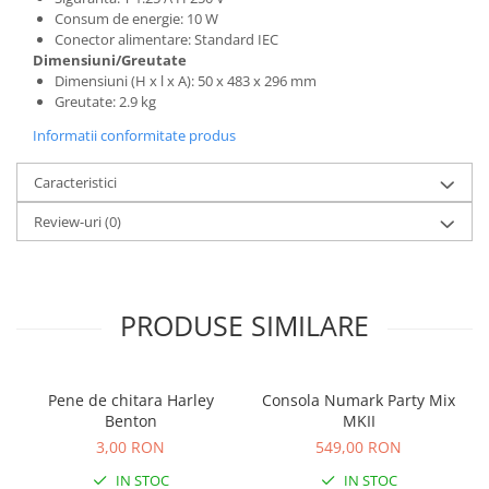
Comenzi si controllere
Consum de energie: 10 W
Ecrane LED
Conector alimentare: Standard IEC
Efecte de lumini
Dimensiuni/Greutate
Dimensiuni (H x l x A): 50 x 483 x 296 mm
Lasere
Greutate: 2.9 kg
Masini de fum si ceata
Informatii conformitate produs
Mixere DMX
Moving Head-uri
Caracteristici
Par Led si Pinspot
Review-uri
(0)
Proiectoare
Scene şi Ring-uri de Dans
Stative si schela lumini
Instrumente Muzicale
PRODUSE SIMILARE
Chitare si bass
Claviaturi
Pene de chitara Harley
Consola Numark Party Mix
Instrumente cu arcus
Benton
MKII
Instrumente de percutie
3,00 RON
549,00 RON
Instrumente de suflat
IN STOC
IN STOC