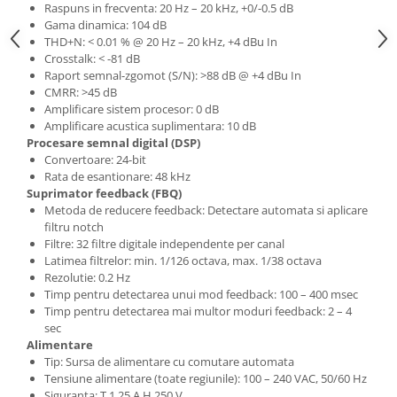
Microfoane de studio
Raspuns in frecventa: 20 Hz – 20 kHz, +0/-0.5 dB
Monitoare de studio
Gama dinamica: 104 dB
THD+N: < 0.01 % @ 20 Hz – 20 kHz, +4 dBu In
Pop filtre
Crosstalk: < -81 dB
Preamplificatoare
Raport semnal-zgomot (S/N): >88 dB @ +4 dBu In
CMRR: >45 dB
Protectii antifonice pentru urechi
Amplificare sistem procesor: 0 dB
Rack studio
Amplificare acustica suplimentara: 10 dB
Recordere de studio
Procesare semnal digital (DSP)
Convertoare: 24-bit
Recordere portabile
Rata de esantionare: 48 kHz
Sintetizatoare
Suprimator feedback (FBQ)
Standuri si stative de monitoare
Metoda de reducere feedback: Detectare automata si aplicare
filtru notch
Subwoofere de studio
Filtre: 32 filtre digitale independente per canal
Tratament acustic
Latimea filtrelor: min. 1/126 octava, max. 1/38 octava
Rezolutie: 0.2 Hz
Lumini si efecte
Timp pentru detectarea unui mod feedback: 100 – 400 msec
Accesorii pentru lumini
Timp pentru detectarea mai multor moduri feedback: 2 – 4
sec
Bare Led
Alimentare
Cabluri de Alimentare
Tip: Sursa de alimentare cu comutare automata
Case-uri de lumini
Tensiune alimentare (toate regiunile): 100 – 240 VAC, 50/60 Hz
Siguranta: T 1.25 A H 250 V