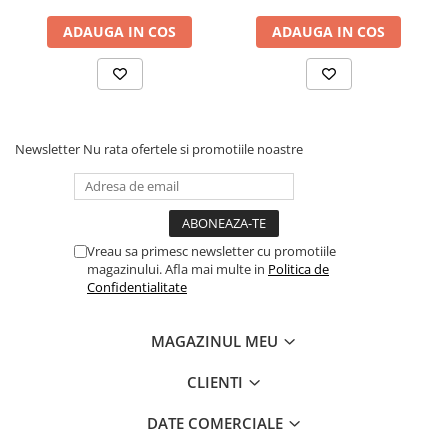
Instrumente si jucarii pentru copii
Instrumente traditionale
ADAUGA IN COS
ADAUGA IN COS
Tobe
DJ
Accesorii DJ
Accesorii Pick-up si Vinyl
Newsletter
Nu rata ofertele si promotiile noastre
Case-uri DJ
CD Playere DJ
Console DJ
Controllere MIDI - USB DAW
Vreau sa primesc newsletter cu promotiile
Genti pentru DJ
magazinului. Afla mai multe in
Politica de
Confidentialitate
Mixere DJ
Platane DJ
MAGAZINUL MEU
Samplere si controllere
Stative si pupitre DJ
CLIENTI
Cabluri si conectori
DATE COMERCIALE
Cabluri adaptoare, cabluri Y