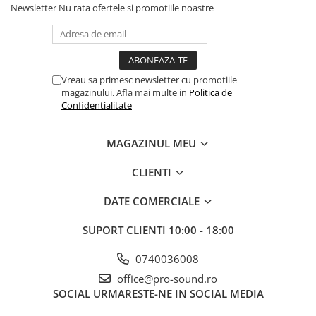
Scene şi Ring-uri de Dans
Newsletter
Nu rata ofertele si promotiile noastre
Stative si schela lumini
Instrumente Muzicale
Chitare si bass
Claviaturi
Vreau sa primesc newsletter cu promotiile
magazinului. Afla mai multe in
Politica de
Instrumente cu arcus
Confidentialitate
Instrumente de percutie
Instrumente de suflat
MAGAZINUL MEU
Instrumente si jucarii pentru copii
Instrumente traditionale
CLIENTI
Tobe
DATE COMERCIALE
DJ
Accesorii DJ
SUPORT CLIENTI
10:00 - 18:00
Accesorii Pick-up si Vinyl
0740036008
Case-uri DJ
office@pro-sound.ro
CD Playere DJ
SOCIAL
URMARESTE-NE IN SOCIAL MEDIA
Console DJ