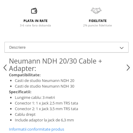
Accesorii de rack
Accesorii echipamente de studio
Clape MIDI
PLATA IN RATE
FIDELITATE
Controllere MIDI - USB DAW
3-6 rate fara dobanda
2% puncte fidelitate
Controllere monitoare de studio
Convertoare AD/DA
Descriere
Interfete audio
Interfete MIDI si Cabluri Midi-USB
Neumann NDH 20/30 Cable +
Microfoane de studio
Adapter:
Monitoare de studio
Compatibilitate:
Pop filtre
Casti de studio Neumann NDH 20
Casti de studio Neumann NDH 30
Preamplificatoare
Specificatii:
Protectii antifonice pentru urechi
Lungime cablu: 3 metri
Rack studio
Conector 1: 1 x Jack 2,5 mm TRS tata
Conector 2: 1 x Jack 3,5 mm TRS tata
Recordere de studio
Cablu drept
Recordere portabile
Include adaptor la jack de 6,3 mm
Sintetizatoare
Informatii conformitate produs