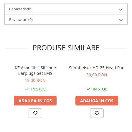
Standuri si stative de monitoare
Subwoofere de studio
Caracteristici
Tratament acustic
Review-uri
(0)
Lumini si efecte
Accesorii pentru lumini
Bare Led
PRODUSE SIMILARE
Cabluri de Alimentare
Case-uri de lumini
Comenzi si controllere
KZ Acoustics Silicone
Sennheiser HD-25 Head Pad
Ecrane LED
Earplugs Set LMS
30,00 RON
Efecte de lumini
15,00 RON
Lasere
IN STOC
IN STOC
Masini de fum si ceata
ADAUGA IN COS
ADAUGA IN COS
Mixere DMX
Moving Head-uri
Par Led si Pinspot
Proiectoare