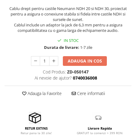
Microfoane de masurare si
calibrare
Cablu drept pentru castile Neumann NDH 20 si NDH 30, proiectat
pentru a asigura o conexiune stabila si fidela intre castile NDH si
Microfoane de studio
sursele de sunet.
Microfoane de Suprafata
Cablul include un adaptor la jack de 6,3 mm pentru a asigura
Microfoane de voce si live
compatibilitatea cu o gama larga de echipamente audio.
Microfoane lavaliera si headset
IN STOC
Microfoane podcast, USB, iOS /
Durata de livrare:
1-7 zile
Android
Microfoane pt Camere Video
ADAUGA IN COS
Microfoane pt instalatii si
Cod Produs:
ZD-050147
conferinta
Ai nevoie de ajutor?
0740036008
Microfoane Ribbon
Microfoane stereo
Adauga la Favorite
Cere informatii
Microfoane Suspendabile
Microfoane wireless si sisteme
Stative de microfon
Studio si inregistrari
Livrare Rapida
RETUR EXTINS
Accesorii de microfoane
GRATUIT la comenzi > 399 RON
Retur pana la 30 zile!