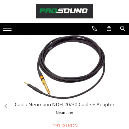
Magazin
Sonorizare / PA
Playere si Recordere
Procesoare si efecte
Shockmount
Stabilizatoare de tensiune UPS si
Power Conditioner
Unelte Audio
Microfoane
Accesorii de microfoane
Capsule de microfon
Cablu Neumann NDH 20/30 Cable + Adapter
Case-uri de microfoane
Neumann
Microfoane de broadcast
Microfoane de instrumente
191,00 RON