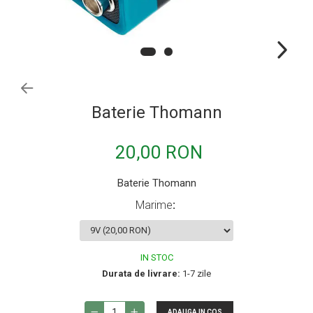
Microfoane de instrumente
Microfoane de masurare si calibrare
Microfoane de studio
Microfoane de Suprafata
Microfoane de voce si live
Baterie Thomann
Microfoane lavaliera si headset
Microfoane podcast, USB, iOS /
20,00 RON
Android
Microfoane pt Camere Video
Baterie Thomann
Microfoane pt instalatii si conferinta
Marime
:
Microfoane Ribbon
Microfoane stereo
IN STOC
Microfoane Suspendabile
Durata de livrare:
1-7 zile
Microfoane wireless si sisteme
Stative de microfon
ADAUGA IN COS