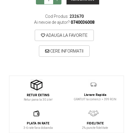
Studio si inregistrari
Cod Produs:
232670
Accesorii de microfoane
Ai nevoie de ajutor?
0740036008
Accesorii de rack
ADAUGA LA FAVORITE
Accesorii echipamente de studio
Clape MIDI
CERE INFORMATII
Controllere MIDI - USB DAW
Controllere monitoare de studio
Convertoare AD/DA
Interfete audio
Interfete MIDI si Cabluri Midi-USB
Livrare Rapida
RETUR EXTINS
GRATUIT la comenzi > 399 RON
Retur pana la 30 zile!
Microfoane de studio
Monitoare de studio
Pop filtre
PLATA IN RATE
FIDELITATE
Preamplificatoare
3-6 rate fara dobanda
2% puncte fidelitate