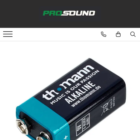
Magazin
Sonorizare / PA
Playere si Recordere
Procesoare si efecte
Shockmount
Stabilizatoare de tensiune UPS si
Power Conditioner
Unelte Audio
Microfoane
Accesorii de microfoane
Capsule de microfon
Case-uri de microfoane
Microfoane de broadcast