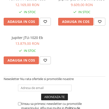
Stabilizatoare de tensiune UPS si
12.169,00 RON
9.609,00 RON
Power Conditioner
Unelte Audio
IN STOC
IN STOC
Microfoane
ADAUGA IN COS
ADAUGA IN COS
Accesorii de microfoane
Capsule de microfon
Jupiter JTU-1020 Eb
Case-uri de microfoane
13.879,00 RON
Microfoane de broadcast
IN STOC
Microfoane de instrumente
Microfoane de masurare si
ADAUGA IN COS
calibrare
Microfoane de studio
Microfoane de Suprafata
Newsletter
Nu rata ofertele si promotiile noastre
Microfoane de voce si live
Microfoane lavaliera si headset
Microfoane podcast, USB, iOS /
Android
Vreau sa primesc newsletter cu promotiile
Microfoane pt Camere Video
magazinului. Afla mai multe in
Politica de