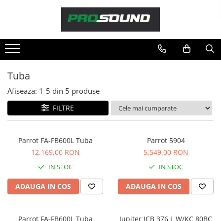
Magazin
Sonorizare / PA
Accesorii sonorizare, PA
Tuba
Adaptoare phantom
Afiseaza:
1-
5
din
5
produse
Adresare publica 100V
Amplificatoare Audio
FILTRE
Boxe Audio
Ecrane de difuzie
Parrot FA-FB600L Tuba
Parrot 5904
Mixere audio
12.169,00 RON
5.549,00 RON
Monitorizare In-Ear
IN STOC
IN STOC
Pickup-uri, platane & accesorii
Playere si Recordere
ADAUGA IN COS
ADAUGA IN COS
Procesoare si efecte
Shockmount
Parrot FA-FB600L Tuba
Jupiter JCB 376 L W/KC 80BC