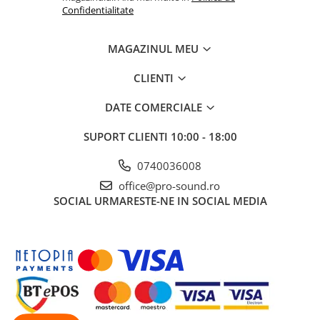
Microfoane pt instalatii si
Confidentialitate
conferinta
Microfoane Ribbon
MAGAZINUL MEU
Microfoane stereo
Microfoane Suspendabile
CLIENTI
Microfoane wireless si sisteme
DATE COMERCIALE
Stative de microfon
Studio si inregistrari
SUPORT CLIENTI
10:00 - 18:00
Accesorii de microfoane
0740036008
Accesorii de rack
office@pro-sound.ro
Accesorii echipamente de studio
SOCIAL
URMARESTE-NE IN SOCIAL MEDIA
Clape MIDI
Controllere MIDI - USB DAW
Controllere monitoare de studio
Convertoare AD/DA
Interfete audio
Interfete MIDI si Cabluri Midi-USB