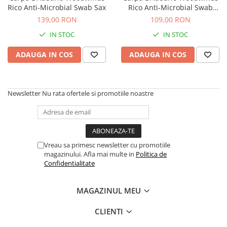
Stabilizatoare de tensiune UPS si
Rico Anti-Microbial Swab Sax
Rico Anti-Microbial Swab
Power Conditioner
Clarinet
139,00 RON
109,00 RON
Unelte Audio
IN STOC
IN STOC
Microfoane
Accesorii de microfoane
ADAUGA IN COS
ADAUGA IN COS
Capsule de microfon
Case-uri de microfoane
Microfoane de broadcast
Newsletter
Nu rata ofertele si promotiile noastre
Microfoane de instrumente
Microfoane de masurare si
calibrare
Microfoane de studio
Vreau sa primesc newsletter cu promotiile
magazinului. Afla mai multe in
Politica de
Microfoane de Suprafata
Confidentialitate
Microfoane de voce si live
Microfoane lavaliera si headset
MAGAZINUL MEU
Microfoane podcast, USB, iOS /
Android
CLIENTI
Microfoane pt Camere Video