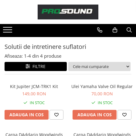
Magazin
Sonorizare / PA
Accesorii sonorizare, PA
Solutii de intretinere suflatori
Adaptoare phantom
Afiseaza:
1-
4
din
4
produse
Adresare publica 100V
Amplificatoare Audio
FILTRE
Boxe Audio
Ecrane de difuzie
Kit Jupiter JCM-TRK1 Kit
Ulei Yamaha Valve Oil Regular
Mixere audio
149,00 RON
70,00 RON
Monitorizare In-Ear
IN STOC
IN STOC
Pickup-uri, platane & accesorii
Playere si Recordere
ADAUGA IN COS
ADAUGA IN COS
Procesoare si efecte
Shockmount
Carpa DAddario Woodwinds
Carpa DAddario Woodwinds