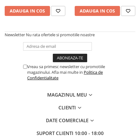
Accesorii de rack
ADAUGA IN COS
ADAUGA IN COS
Accesorii echipamente de studio
Clape MIDI
Controllere MIDI - USB DAW
Newsletter
Nu rata ofertele si promotiile noastre
Controllere monitoare de studio
Convertoare AD/DA
Interfete audio
Interfete MIDI si Cabluri Midi-USB
Vreau sa primesc newsletter cu promotiile
Microfoane de studio
magazinului. Afla mai multe in
Politica de
Monitoare de studio
Confidentialitate
Pop filtre
Preamplificatoare
MAGAZINUL MEU
Protectii antifonice pentru urechi
CLIENTI
Rack studio
Recordere de studio
DATE COMERCIALE
Recordere portabile
Sintetizatoare
SUPORT CLIENTI
10:00 - 18:00