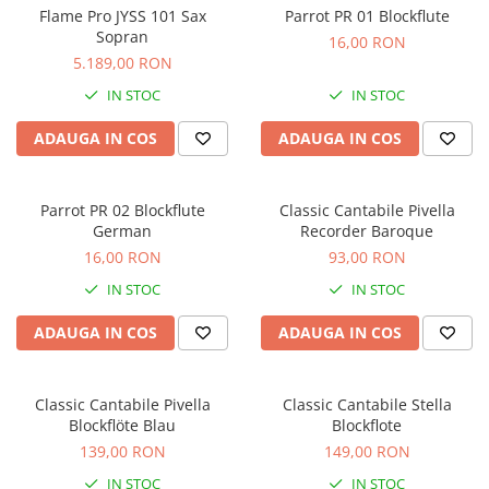
Microfoane de masurare si
Flame Pro JYSS 101 Sax
Parrot PR 01 Blockflute
calibrare
Sopran
16,00 RON
Microfoane de studio
5.189,00 RON
Microfoane de Suprafata
IN STOC
IN STOC
Microfoane de voce si live
Microfoane lavaliera si headset
ADAUGA IN COS
ADAUGA IN COS
Microfoane podcast, USB, iOS /
Android
Parrot PR 02 Blockflute
Classic Cantabile Pivella
Microfoane pt Camere Video
German
Recorder Baroque
Microfoane pt instalatii si
16,00 RON
93,00 RON
conferinta
IN STOC
IN STOC
Microfoane Ribbon
Microfoane stereo
ADAUGA IN COS
ADAUGA IN COS
Microfoane Suspendabile
Microfoane wireless si sisteme
Classic Cantabile Pivella
Classic Cantabile Stella
Stative de microfon
Blockflöte Blau
Blockflote
Studio si inregistrari
139,00 RON
149,00 RON
Accesorii de microfoane
IN STOC
IN STOC