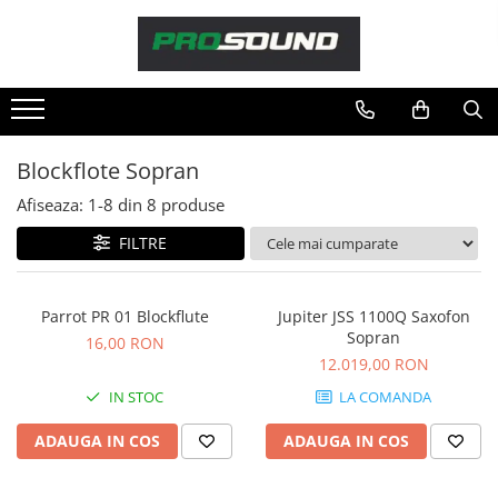
Magazin
Sonorizare / PA
Playere si Recordere
Blockflote Sopran
Procesoare si efecte
Afiseaza:
1-
8
din
8
produse
Shockmount
Stabilizatoare de tensiune UPS si
FILTRE
Power Conditioner
Unelte Audio
Parrot PR 01 Blockflute
Jupiter JSS 1100Q Saxofon
Microfoane
Sopran
16,00 RON
Accesorii de microfoane
12.019,00 RON
Capsule de microfon
IN STOC
LA COMANDA
Case-uri de microfoane
ADAUGA IN COS
ADAUGA IN COS
Microfoane de broadcast
Microfoane de instrumente