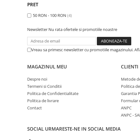
Accesorii de rack
PRET
Accesorii echipamente de studio
50 RON - 100 RON
(4)
Clape MIDI
Controllere MIDI - USB DAW
Newsletter
Nu rata ofertele si promotiile noastre
Controllere monitoare de studio
Convertoare AD/DA
Vreau sa primesc newsletter cu promotiile magazinului. Af
Interfete audio
Interfete MIDI si Cabluri Midi-USB
MAGAZINUL MEU
CLIENTI
Microfoane de studio
Monitoare de studio
Despre noi
Metode de
Pop filtre
Termeni si Conditii
Politica d
Preamplificatoare
Politica de Confidentialitate
Garantia 
Protectii antifonice pentru urechi
Politica de livrare
Formular 
Contact
ANPC
Rack studio
ANPC - SA
Recordere de studio
Recordere portabile
SOCIAL
URMARESTE-NE IN SOCIAL MEDIA
Sintetizatoare