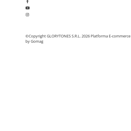
Standuri si stative de monitoare
Subwoofere de studio
Tratament acustic
Lumini si efecte
Accesorii pentru lumini
©Copyright GLORYTONES S.R.L. 2026
Platforma E-commerce
Bare Led
by Gomag
Cabluri de Alimentare
Case-uri de lumini
Comenzi si controllere
Ecrane LED
Efecte de lumini
Lasere
Masini de fum si ceata
Mixere DMX
Moving Head-uri
Par Led si Pinspot
Proiectoare