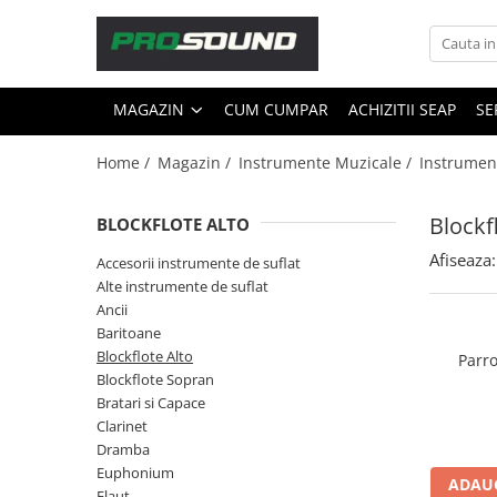
Magazin
MAGAZIN
CUM CUMPAR
ACHIZITII SEAP
SE
Sonorizare / PA
Playere si Recordere
Home /
Magazin /
Instrumente Muzicale /
Instrument
Procesoare si efecte
Shockmount
Blockf
BLOCKFLOTE ALTO
Stabilizatoare de tensiune UPS si
Afiseaza:
Power Conditioner
Accesorii instrumente de suflat
Alte instrumente de suflat
Unelte Audio
Ancii
Microfoane
Baritoane
Accesorii de microfoane
Blockflote Alto
Parr
Blockflote Sopran
Capsule de microfon
Bratari si Capace
Case-uri de microfoane
Clarinet
Microfoane de broadcast
Dramba
Microfoane de instrumente
Euphonium
ADAUG
Flaut