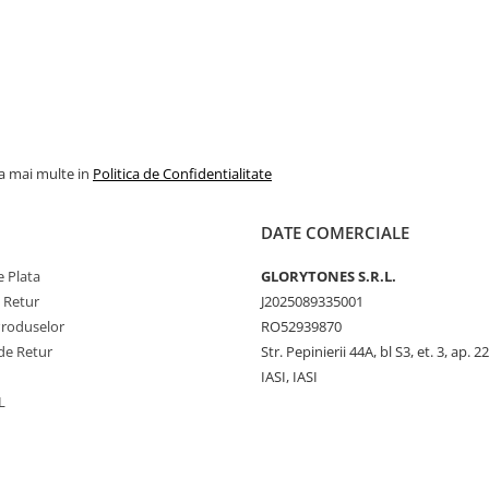
la mai multe in
Politica de Confidentialitate
DATE COMERCIALE
 Plata
GLORYTONES S.R.L.
e Retur
J2025089335001
Produselor
RO52939870
de Retur
Str. Pepinierii 44A, bl S3, et. 3, ap. 22
IASI, IASI
L