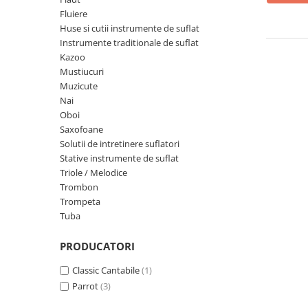
Microfoane de masurare si
Fluiere
calibrare
Huse si cutii instrumente de suflat
Microfoane de studio
Instrumente traditionale de suflat
Microfoane de Suprafata
Kazoo
Microfoane de voce si live
Mustiucuri
Muzicute
Microfoane lavaliera si headset
Nai
Microfoane podcast, USB, iOS /
Oboi
Android
Saxofoane
Microfoane pt Camere Video
Solutii de intretinere suflatori
Microfoane pt instalatii si
Stative instrumente de suflat
conferinta
Triole / Melodice
Microfoane Ribbon
Trombon
Trompeta
Microfoane stereo
Tuba
Microfoane Suspendabile
Microfoane wireless si sisteme
PRODUCATORI
Stative de microfon
Classic Cantabile
(1)
Studio si inregistrari
Parrot
(3)
Accesorii de microfoane