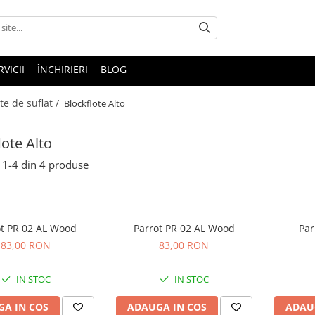
RVICII
ÎNCHIRIERI
BLOG
e de suflat /
Blockflote Alto
lote Alto
1-
4
din
4
produse
ot PR 02 AL Wood
Parrot PR 02 AL Wood
Par
83,00 RON
83,00 RON
IN STOC
IN STOC
A IN COS
ADAUGA IN COS
ADAU