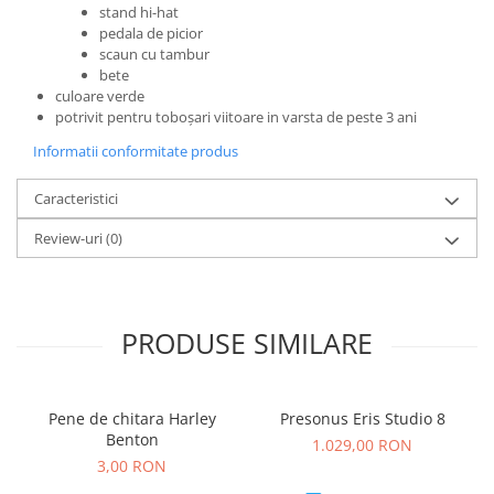
Standuri si stative de monitoare
stand hi-hat
Subwoofere de studio
pedala de picior
scaun cu tambur
Tratament acustic
bete
Lumini si efecte
culoare verde
potrivit pentru toboșari viitoare in varsta de peste 3 ani
Accesorii pentru lumini
Informatii conformitate produs
Bare Led
Cabluri de Alimentare
Caracteristici
Case-uri de lumini
Comenzi si controllere
Review-uri
(0)
Ecrane LED
Efecte de lumini
Lasere
PRODUSE SIMILARE
Masini de fum si ceata
Mixere DMX
Moving Head-uri
Pene de chitara Harley
Presonus Eris Studio 8
Par Led si Pinspot
Benton
1.029,00 RON
3,00 RON
Proiectoare