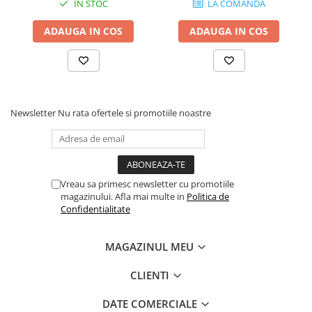
Scene şi Ring-uri de Dans
IN STOC
LA COMANDA
Stative si schela lumini
ADAUGA IN COS
ADAUGA IN COS
Instrumente Muzicale
Chitare si bass
Claviaturi
Instrumente cu arcus
Newsletter
Nu rata ofertele si promotiile noastre
Instrumente de percutie
Instrumente de suflat
Instrumente si jucarii pentru copii
Instrumente traditionale
Vreau sa primesc newsletter cu promotiile
Tobe
magazinului. Afla mai multe in
Politica de
DJ
Confidentialitate
Accesorii DJ
Accesorii Pick-up si Vinyl
MAGAZINUL MEU
Case-uri DJ
CLIENTI
CD Playere DJ
Console DJ
DATE COMERCIALE