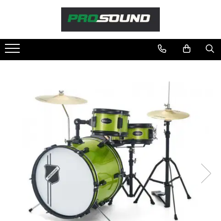
Magazin
Sonorizare / PA
Playere si Recordere
Procesoare si efecte
Shockmount
Stabilizatoare de tensiune UPS si
Power Conditioner
Unelte Audio
Microfoane
Accesorii de microfoane
Capsule de microfon
Case-uri de microfoane
Microfoane de broadcast
Microfoane de instrumente