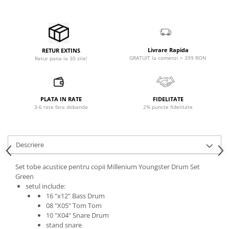
Accesorii de rack
Accesorii echipamente de studio
Clape MIDI
Controllere MIDI - USB DAW
Livrare Rapida
RETUR EXTINS
Controllere monitoare de studio
GRATUIT la comenzi > 399 RON
Retur pana la 30 zile!
Convertoare AD/DA
Interfete audio
Interfete MIDI si Cabluri Midi-USB
PLATA IN RATE
FIDELITATE
3-6 rate fara dobanda
2% puncte fidelitate
Microfoane de studio
Monitoare de studio
Pop filtre
Descriere
Preamplificatoare
Protectii antifonice pentru urechi
Set tobe acustice pentru copii Millenium Youngster Drum Set
Green
Rack studio
setul include:
Recordere de studio
16 "x12" Bass Drum
Recordere portabile
08 "X05" Tom Tom
10 "X04" Snare Drum
Sintetizatoare
stand snare