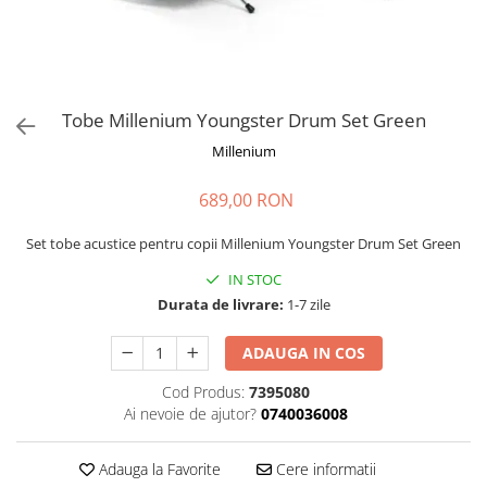
Microfoane de masurare si
calibrare
Microfoane de studio
Microfoane de Suprafata
Microfoane de voce si live
Tobe Millenium Youngster Drum Set Green
Microfoane lavaliera si headset
Millenium
Microfoane podcast, USB, iOS /
Android
689,00 RON
Microfoane pt Camere Video
Microfoane pt instalatii si
Set tobe acustice pentru copii Millenium Youngster Drum Set Green
conferinta
IN STOC
Microfoane Ribbon
Durata de livrare:
1-7 zile
Microfoane stereo
Microfoane Suspendabile
ADAUGA IN COS
Microfoane wireless si sisteme
Cod Produs:
7395080
Stative de microfon
Ai nevoie de ajutor?
0740036008
Studio si inregistrari
Accesorii de microfoane
Adauga la Favorite
Cere informatii