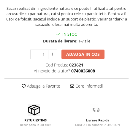
Stabilizatoare de tensiune UPS si
Power Conditioner
Sacaz realizat din ingrediente naturale ce poate fi utilizat atat pentru
arcusurile cu par natural, cat si pentru cele cu par sintetic. Pentru a fi
Unelte Audio
usor de folosit, sacazul include un suport de plastic. Varianta "dark" a
Microfoane
sacazului ofera mai multa aderenta.
Accesorii de microfoane
IN STOC
Capsule de microfon
Durata de livrare:
1-7 zile
Case-uri de microfoane
ADAUGA IN COS
Microfoane de broadcast
Microfoane de instrumente
Cod Produs:
023621
Microfoane de masurare si
Ai nevoie de ajutor?
0740036008
calibrare
Microfoane de studio
Adauga la Favorite
Cere informatii
Microfoane de Suprafata
Microfoane de voce si live
Microfoane lavaliera si headset
Microfoane podcast, USB, iOS /
Android
Livrare Rapida
RETUR EXTINS
GRATUIT la comenzi > 399 RON
Retur pana la 30 zile!
Microfoane pt Camere Video