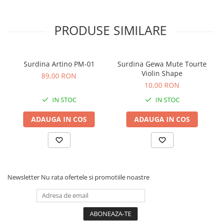
Microfoane de studio
Monitoare de studio
PRODUSE SIMILARE
Pop filtre
Preamplificatoare
Protectii antifonice pentru urechi
Surdina Artino PM-01
Surdina Gewa Mute Tourte
Rack studio
Violin Shape
89,00 RON
Recordere de studio
10,00 RON
Recordere portabile
IN STOC
IN STOC
Sintetizatoare
Standuri si stative de monitoare
ADAUGA IN COS
ADAUGA IN COS
Subwoofere de studio
Tratament acustic
Lumini si efecte
Accesorii pentru lumini
Newsletter
Nu rata ofertele si promotiile noastre
Bare Led
Cabluri de Alimentare
Case-uri de lumini