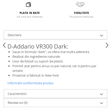
Microfoane pt instalatii si
conferinta
PLATA IN RATE
FIDELITATE
Microfoane Ribbon
3-6 rate fara dobanda
2% puncte fidelitate
Microfoane stereo
Microfoane Suspendabile
Microfoane wireless si sisteme
Descriere
Stative de microfon
D-Addario VR300 Dark:
Studio si inregistrari
Sacaz in formula "dark", ce ofera mai multa aderenta
Accesorii de microfoane
Realizat din ingrediente naturale
Accesorii de rack
Usor de folosit cu suport de plastic
Potrivit atat pentru arcus cu par natural, cat si pentru par
Accesorii echipamente de studio
sintetic
Clape MIDI
Proiectat si fabricat in New York
Controllere MIDI - USB DAW
Informatii conformitate produs
Controllere monitoare de studio
Convertoare AD/DA
Caracteristici
Interfete audio
Review-uri
(0)
Interfete MIDI si Cabluri Midi-USB