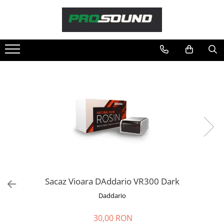
Magazin
Sonorizare / PA
Accesorii sonorizare, PA
Adaptoare phantom
Adresare publica 100V
Amplificatoare Audio
Boxe Audio
Ecrane de difuzie
Mixere audio
Monitorizare In-Ear
Pickup-uri, platane & accesorii
Sacaz Vioara DAddario VR300 Dark
Playere si Recordere
Daddario
Procesoare si efecte
Shockmount
30,00 RON