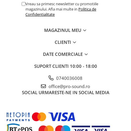
Comenzi si controllere
Vreau sa primesc newsletter cu promotiile
Ecrane LED
magazinului. Afla mai multe in
Politica de
Confidentialitate
Efecte de lumini
Lasere
MAGAZINUL MEU
Masini de fum si ceata
Mixere DMX
CLIENTI
Moving Head-uri
Par Led si Pinspot
DATE COMERCIALE
Proiectoare
SUPORT CLIENTI
10:00 - 18:00
Scene şi Ring-uri de Dans
Stative si schela lumini
0740036008
Instrumente Muzicale
office@pro-sound.ro
SOCIAL
URMARESTE-NE IN SOCIAL MEDIA
Chitare si bass
Claviaturi
Instrumente cu arcus
Instrumente de percutie
Instrumente de suflat