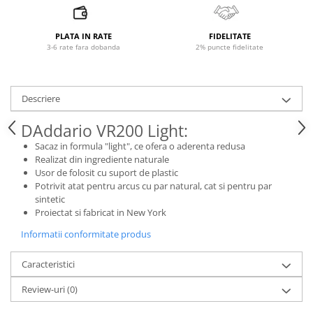
Microfoane pt instalatii si
conferinta
PLATA IN RATE
FIDELITATE
Microfoane Ribbon
3-6 rate fara dobanda
2% puncte fidelitate
Microfoane stereo
Microfoane Suspendabile
Microfoane wireless si sisteme
Descriere
Stative de microfon
DAddario VR200 Light:
Studio si inregistrari
Sacaz in formula "light", ce ofera o aderenta redusa
Accesorii de microfoane
Realizat din ingrediente naturale
Accesorii de rack
Usor de folosit cu suport de plastic
Potrivit atat pentru arcus cu par natural, cat si pentru par
Accesorii echipamente de studio
sintetic
Clape MIDI
Proiectat si fabricat in New York
Controllere MIDI - USB DAW
Informatii conformitate produs
Controllere monitoare de studio
Convertoare AD/DA
Caracteristici
Interfete audio
Review-uri
(0)
Interfete MIDI si Cabluri Midi-USB