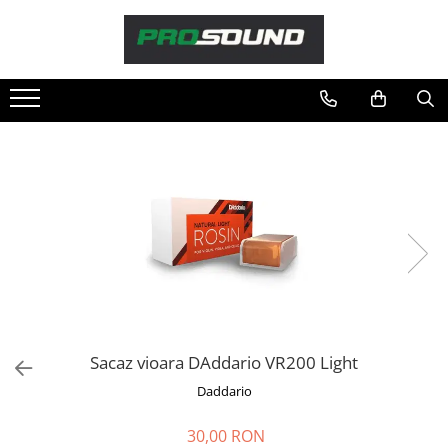
Magazin
Sonorizare / PA
Accesorii sonorizare, PA
Adaptoare phantom
Adresare publica 100V
Amplificatoare Audio
Boxe Audio
Ecrane de difuzie
Mixere audio
Monitorizare In-Ear
Pickup-uri, platane & accesorii
Sacaz vioara DAddario VR200 Light
Playere si Recordere
Daddario
Procesoare si efecte
Shockmount
30,00 RON