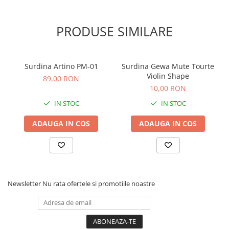
Microfoane de studio
Monitoare de studio
PRODUSE SIMILARE
Pop filtre
Preamplificatoare
Protectii antifonice pentru urechi
Surdina Artino PM-01
Surdina Gewa Mute Tourte
Rack studio
Violin Shape
89,00 RON
Recordere de studio
10,00 RON
Recordere portabile
IN STOC
IN STOC
Sintetizatoare
Standuri si stative de monitoare
ADAUGA IN COS
ADAUGA IN COS
Subwoofere de studio
Tratament acustic
Lumini si efecte
Accesorii pentru lumini
Newsletter
Nu rata ofertele si promotiile noastre
Bare Led
Cabluri de Alimentare
Case-uri de lumini