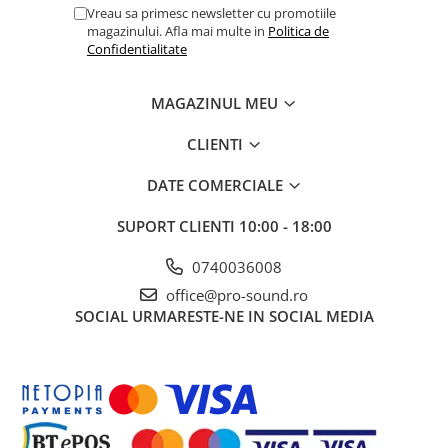
Comenzi si controllere
Vreau sa primesc newsletter cu promotiile
Ecrane LED
magazinului. Afla mai multe in
Politica de
Confidentialitate
Efecte de lumini
Lasere
MAGAZINUL MEU
Masini de fum si ceata
Mixere DMX
CLIENTI
Moving Head-uri
Par Led si Pinspot
DATE COMERCIALE
Proiectoare
SUPORT CLIENTI
10:00 - 18:00
Scene şi Ring-uri de Dans
Stative si schela lumini
0740036008
Instrumente Muzicale
office@pro-sound.ro
SOCIAL
URMARESTE-NE IN SOCIAL MEDIA
Chitare si bass
Claviaturi
Instrumente cu arcus
Instrumente de percutie
Instrumente de suflat