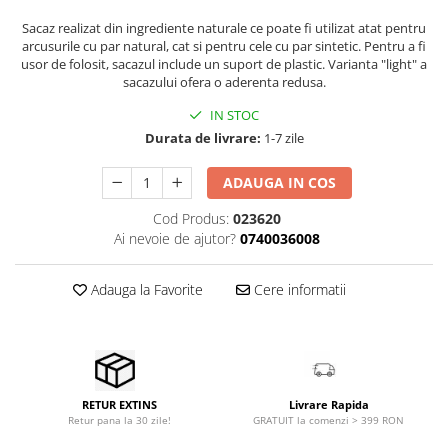
Stabilizatoare de tensiune UPS si
Power Conditioner
Sacaz realizat din ingrediente naturale ce poate fi utilizat atat pentru
arcusurile cu par natural, cat si pentru cele cu par sintetic. Pentru a fi
Unelte Audio
usor de folosit, sacazul include un suport de plastic. Varianta "light" a
Microfoane
sacazului ofera o aderenta redusa.
Accesorii de microfoane
IN STOC
Capsule de microfon
Durata de livrare:
1-7 zile
Case-uri de microfoane
ADAUGA IN COS
Microfoane de broadcast
Microfoane de instrumente
Cod Produs:
023620
Microfoane de masurare si
Ai nevoie de ajutor?
0740036008
calibrare
Microfoane de studio
Adauga la Favorite
Cere informatii
Microfoane de Suprafata
Microfoane de voce si live
Microfoane lavaliera si headset
Microfoane podcast, USB, iOS /
Android
Livrare Rapida
RETUR EXTINS
GRATUIT la comenzi > 399 RON
Retur pana la 30 zile!
Microfoane pt Camere Video