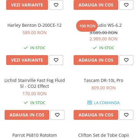
Microfoane pt instalatii si
VEZI VARIANTE
ADAUGA IN COS
conferinta
Microfoane Ribbon
Harley Benton D-200CE-12
Kali Audio WS-6.2
Microfoane stereo
-100 RON
589,00 RON
3.089,00 RON
Microfoane Suspendabile
2.989,00 RON
Microfoane wireless si sisteme
IN STOC
IN STOC
Stative de microfon
Studio si inregistrari
VEZI VARIANTE
ADAUGA IN COS
Accesorii de microfoane
Accesorii de rack
Lichid Stairville Fast Fog Fluid
Tascam DR-10L Pro
Accesorii echipamente de studio
5l - CO2 Effect
809,00 RON
Clape MIDI
170,00 RON
Controllere MIDI - USB DAW
IN STOC
LA COMANDA
Controllere monitoare de studio
ADAUGA IN COS
ADAUGA IN COS
Convertoare AD/DA
Interfete audio
Interfete MIDI si Cabluri Midi-USB
Parrot P6810 Rototom
Clifton Set de Tobe Copii