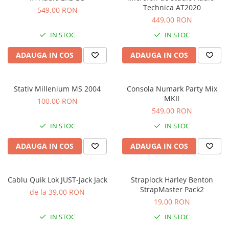
Stabilizatoare de tensiune UPS si
Technica AT2020
549,00 RON
Power Conditioner
449,00 RON
Unelte Audio
IN STOC
IN STOC
Microfoane
Accesorii de microfoane
ADAUGA IN COS
ADAUGA IN COS
Capsule de microfon
Case-uri de microfoane
Stativ Millenium MS 2004
Consola Numark Party Mix
Microfoane de broadcast
MKII
100,00 RON
Microfoane de instrumente
549,00 RON
Microfoane de masurare si
IN STOC
IN STOC
calibrare
Microfoane de studio
ADAUGA IN COS
ADAUGA IN COS
Microfoane de Suprafata
Microfoane de voce si live
Cablu Quik Lok JUST-Jack Jack
Straplock Harley Benton
Microfoane lavaliera si headset
StrapMaster Pack2
de la 39,00 RON
Microfoane podcast, USB, iOS /
19,00 RON
Android
IN STOC
IN STOC
Microfoane pt Camere Video