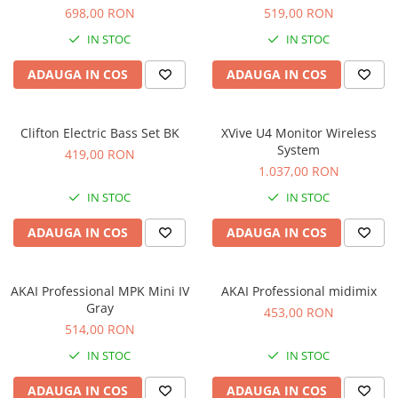
Microfoane de studio
698,00 RON
519,00 RON
Monitoare de studio
IN STOC
IN STOC
Pop filtre
Preamplificatoare
ADAUGA IN COS
ADAUGA IN COS
Protectii antifonice pentru urechi
Rack studio
Clifton Electric Bass Set BK
XVive U4 Monitor Wireless
Recordere de studio
System
419,00 RON
Recordere portabile
1.037,00 RON
Sintetizatoare
IN STOC
IN STOC
Standuri si stative de monitoare
ADAUGA IN COS
ADAUGA IN COS
Subwoofere de studio
Tratament acustic
Lumini si efecte
AKAI Professional MPK Mini IV
AKAI Professional midimix
Accesorii pentru lumini
Gray
453,00 RON
514,00 RON
Bare Led
Cabluri de Alimentare
IN STOC
IN STOC
Case-uri de lumini
ADAUGA IN COS
ADAUGA IN COS