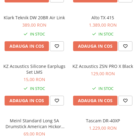
Comenzi si controllere
Ecrane LED
Efecte de lumini
Klark Teknik DW 20BR Air Link
Alto TX 415
Lasere
389,00 RON
1.389,00 RON
Masini de fum si ceata
IN STOC
IN STOC
Mixere DMX
ADAUGA IN COS
ADAUGA IN COS
Moving Head-uri
Par Led si Pinspot
Proiectoare
KZ Acoustics Silicone Earplugs
KZ Acoustics ZSN PRO X Black
Set LMS
Scene şi Ring-uri de Dans
129,00 RON
15,00 RON
Stative si schela lumini
Instrumente Muzicale
IN STOC
IN STOC
Chitare si bass
ADAUGA IN COS
ADAUGA IN COS
Claviaturi
Instrumente cu arcus
Meinl Standard Long 5A
Tascam DR-40XP
Instrumente de percutie
Drumstick American Hickory
1.229,00 RON
Instrumente de suflat
SB103
69,00 RON