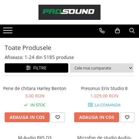
Magazin
Sonorizare / PA
Accesorii sonorizare, PA
Toate Produsele
Adaptoare phantom
Afiseaza:
1-
24
din
5185
produse
Adresare publica 100V
Amplificatoare Audio
FILTRE
Boxe Audio
Ecrane de difuzie
Pene de chitara Harley Benton
Presonus Eris Studio 8
Mixere audio
3,00 RON
1.029,00 RON
Monitorizare In-Ear
IN STOC
LA COMANDA
Pickup-uri, platane & accesorii
Playere si Recordere
ADAUGA IN COS
ADAUGA IN COS
Procesoare si efecte
Shockmount
M-Audio BX5 D3
Microfon de studio Audio-