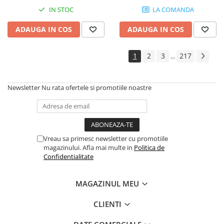
Instrumente si jucarii pentru copii
IN STOC
LA COMANDA
Instrumente traditionale
Tobe
ADAUGA IN COS
ADAUGA IN COS
DJ
Accesorii DJ
1
2
3
217
...
Accesorii Pick-up si Vinyl
Case-uri DJ
Newsletter
Nu rata ofertele si promotiile noastre
CD Playere DJ
Console DJ
Controllere MIDI - USB DAW
Genti pentru DJ
Vreau sa primesc newsletter cu promotiile
Mixere DJ
magazinului. Afla mai multe in
Politica de
Confidentialitate
Platane DJ
Samplere si controllere
MAGAZINUL MEU
Stative si pupitre DJ
Cabluri si conectori
CLIENTI
Cabluri adaptoare, cabluri Y