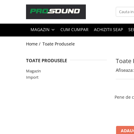
Magazin
MAGAZIN
CUM CUMPAR
ACHIZITII SEAP
SE
Sonorizare / PA
Accesorii sonorizare, PA
Home /
Toate Produsele
Adaptoare phantom
Adresare publica 100V
Toate 
TOATE PRODUSELE
Amplificatoare Audio
Afiseaza:
Magazin
Boxe Audio
Import
Ecrane de difuzie
Mixere audio
Monitorizare In-Ear
Pene de c
Pickup-uri, platane & accesorii
Playere si Recordere
Procesoare si efecte
Shockmount
ADAUG