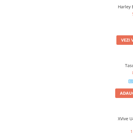
Microfoane pt instalatii si
Harley 
conferinta
Microfoane Ribbon
Microfoane stereo
Microfoane Suspendabile
Microfoane wireless si sisteme
VEZI 
Stative de microfon
Studio si inregistrari
Accesorii de microfoane
Tas
Accesorii de rack
Accesorii echipamente de studio
Clape MIDI
ADAUG
Controllere MIDI - USB DAW
Controllere monitoare de studio
Convertoare AD/DA
Interfete audio
XVive U
Interfete MIDI si Cabluri Midi-USB
1