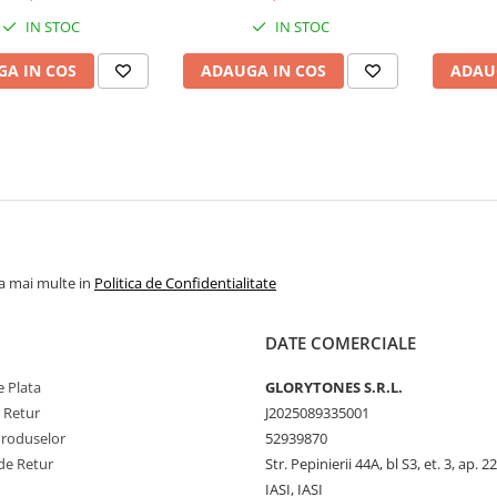
IN STOC
IN STOC
A IN COS
ADAUGA IN COS
ADAU
la mai multe in
Politica de Confidentialitate
DATE COMERCIALE
 Plata
GLORYTONES S.R.L.
e Retur
J2025089335001
Produselor
52939870
de Retur
Str. Pepinierii 44A, bl S3, et. 3, ap. 22
IASI, IASI