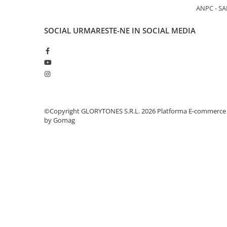
Comenzi si controllere
ANPC - SA
Ecrane LED
Efecte de lumini
SOCIAL
URMARESTE-NE IN SOCIAL MEDIA
Lasere
Masini de fum si ceata
Mixere DMX
Moving Head-uri
Par Led si Pinspot
Proiectoare
©Copyright GLORYTONES S.R.L. 2026
Platforma E-commerce
Scene şi Ring-uri de Dans
by Gomag
Stative si schela lumini
Instrumente Muzicale
Chitare si bass
Claviaturi
Instrumente cu arcus
Instrumente de percutie
Instrumente de suflat