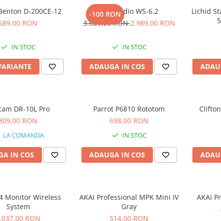
Benton D-200CE-12
Kali Audio WS-6.2
Lichid St
-100 RON
5
589,00 RON
3.089,00 RON
2.989,00 RON
IN STOC
IN STOC
VARIANTE
ADAUGA IN COS
ADAU
cam DR-10L Pro
Parrot P6810 Rototom
Clifto
809,00 RON
698,00 RON
LA COMANDA
IN STOC
A IN COS
ADAUGA IN COS
ADAU
4 Monitor Wireless
AKAI Professional MPK Mini IV
AKAI Pr
System
Gray
.037,00 RON
514,00 RON