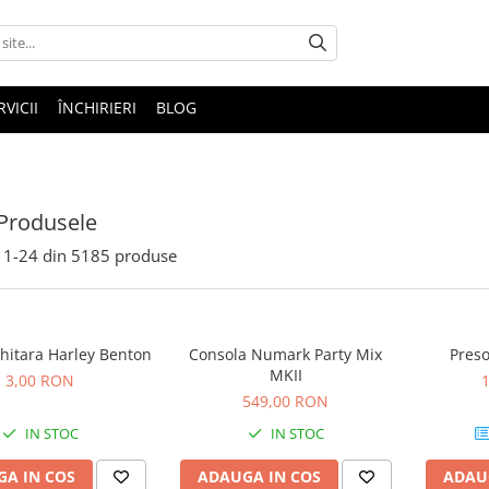
RVICII
ÎNCHIRIERI
BLOG
Produsele
1-
24
din
5185
produse
hitara Harley Benton
Consola Numark Party Mix
Preso
MKII
3,00 RON
549,00 RON
IN STOC
IN STOC
A IN COS
ADAUGA IN COS
ADAU