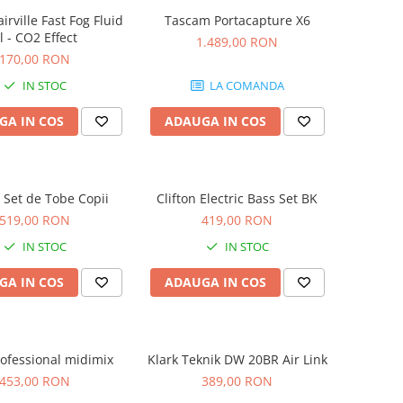
airville Fast Fog Fluid
Tascam Portacapture X6
l - CO2 Effect
1.489,00 RON
170,00 RON
IN STOC
LA COMANDA
GA IN COS
ADAUGA IN COS
n Set de Tobe Copii
Clifton Electric Bass Set BK
519,00 RON
419,00 RON
IN STOC
IN STOC
GA IN COS
ADAUGA IN COS
ofessional midimix
Klark Teknik DW 20BR Air Link
453,00 RON
389,00 RON