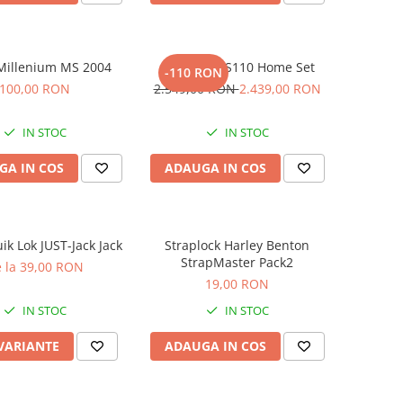
 Millenium MS 2004
Casio CDP-S110 Home Set
-110 RON
100,00 RON
2.549,00 RON
2.439,00 RON
IN STOC
IN STOC
GA IN COS
ADAUGA IN COS
ik Lok JUST-Jack Jack
Straplock Harley Benton
StrapMaster Pack2
 la 39,00 RON
19,00 RON
IN STOC
IN STOC
 VARIANTE
ADAUGA IN COS