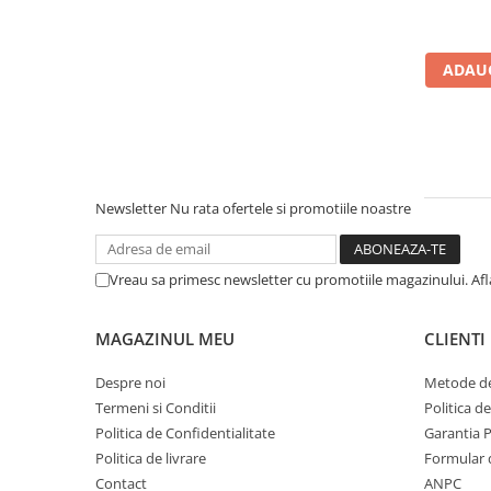
Microfoane de studio
Monitoare de studio
Pop filtre
ADAUG
Preamplificatoare
Protectii antifonice pentru urechi
Rack studio
Recordere de studio
Recordere portabile
Newsletter
Nu rata ofertele si promotiile noastre
Sintetizatoare
Standuri si stative de monitoare
Vreau sa primesc newsletter cu promotiile magazinului. Af
Subwoofere de studio
Tratament acustic
MAGAZINUL MEU
CLIENTI
Lumini si efecte
Accesorii pentru lumini
Despre noi
Metode de
Bare Led
Termeni si Conditii
Politica d
Politica de Confidentialitate
Garantia 
Cabluri de Alimentare
Politica de livrare
Formular 
Case-uri de lumini
Contact
ANPC