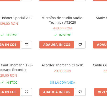
 Hohner Special 20 C
Microfon de studio Audio-
Stativ
Technica AT2020
189,00 RON
449,00 RON
IN STOC
IN STOC
A IN COS
ADAUGA IN COS
ADAU
e flaut Thomann TRS-
Acordor Thomann CTG-10
Cablu Qu
oprano Recorder
29,00 RON
de
29,00 RON
IN STOC
LA COMANDA
A IN COS
ADAUGA IN COS
VEZI