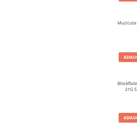
Stabilizatoare de tensiune UPS si
Power Conditioner
Unelte Audio
Muzicuta
Microfoane
Accesorii de microfoane
Capsule de microfon
Case-uri de microfoane
Microfoane de broadcast
ADAUG
Microfoane de instrumente
Microfoane de masurare si
calibrare
Blockflut
Microfoane de studio
21G S
Microfoane de Suprafata
Microfoane de voce si live
Microfoane lavaliera si headset
ADAUG
Microfoane podcast, USB, iOS /
Android
Microfoane pt Camere Video