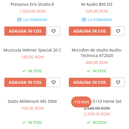
Stabilizatoare de tensiune UPS si
Presonus Eris Studio 8
M-Audio BX5 D3
Power Conditioner
1.029,00 RON
549,00 RON
Unelte Audio
LA COMANDA
LA COMANDA
Microfoane
Accesorii de microfoane
ADAUGA IN COS
ADAUGA IN COS
Capsule de microfon
Case-uri de microfoane
Muzicuta Hohner Special 20 C
Microfon de studio Audio-
Microfoane de broadcast
Technica AT2020
189,00 RON
Microfoane de instrumente
449,00 RON
Microfoane de masurare si
IN STOC
IN STOC
calibrare
Microfoane de studio
ADAUGA IN COS
ADAUGA IN COS
Microfoane de Suprafata
Microfoane de voce si live
Stativ Millenium MS 2004
Casio CDP-S110 Home Set
-110 RON
Microfoane lavaliera si headset
100,00 RON
2.549,00 RON
Microfoane podcast, USB, iOS /
2.439,00 RON
Android
IN STOC
IN STOC
Microfoane pt Camere Video