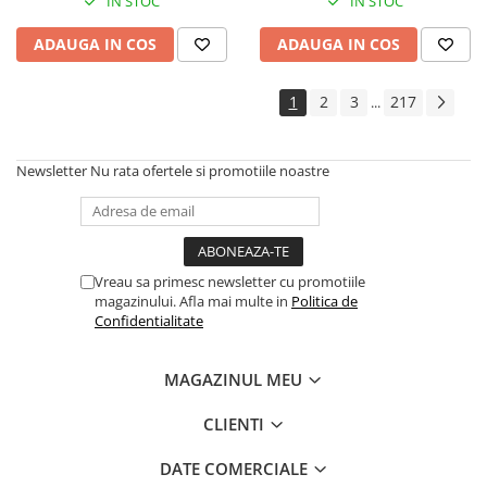
Instrumente si jucarii pentru copii
IN STOC
IN STOC
Instrumente traditionale
ADAUGA IN COS
ADAUGA IN COS
Tobe
DJ
1
2
3
217
...
Accesorii DJ
Accesorii Pick-up si Vinyl
Newsletter
Nu rata ofertele si promotiile noastre
Case-uri DJ
CD Playere DJ
Console DJ
Controllere MIDI - USB DAW
Vreau sa primesc newsletter cu promotiile
Genti pentru DJ
magazinului. Afla mai multe in
Politica de
Mixere DJ
Confidentialitate
Platane DJ
Samplere si controllere
MAGAZINUL MEU
Stative si pupitre DJ
CLIENTI
Cabluri si conectori
Cabluri adaptoare, cabluri Y
DATE COMERCIALE