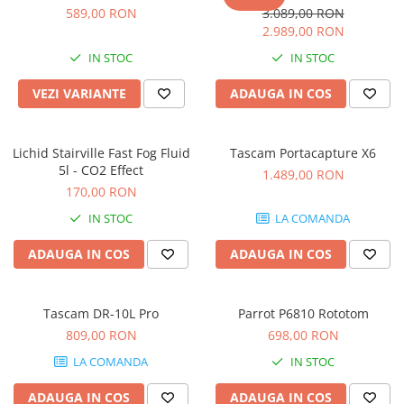
Microfoane de studio
589,00 RON
3.089,00 RON
Monitoare de studio
2.989,00 RON
Pop filtre
IN STOC
IN STOC
Preamplificatoare
VEZI VARIANTE
ADAUGA IN COS
Protectii antifonice pentru urechi
Rack studio
Recordere de studio
Lichid Stairville Fast Fog Fluid
Tascam Portacapture X6
Recordere portabile
5l - CO2 Effect
1.489,00 RON
Sintetizatoare
170,00 RON
Standuri si stative de monitoare
IN STOC
LA COMANDA
Subwoofere de studio
ADAUGA IN COS
ADAUGA IN COS
Tratament acustic
Lumini si efecte
Accesorii pentru lumini
Tascam DR-10L Pro
Parrot P6810 Rototom
809,00 RON
698,00 RON
Bare Led
Cabluri de Alimentare
LA COMANDA
IN STOC
Case-uri de lumini
ADAUGA IN COS
ADAUGA IN COS