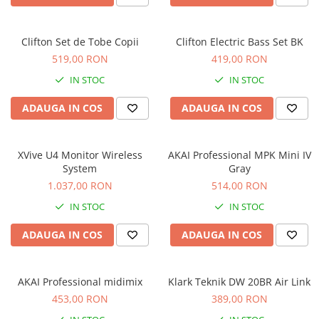
Comenzi si controllere
Ecrane LED
Efecte de lumini
Clifton Set de Tobe Copii
Clifton Electric Bass Set BK
Lasere
519,00 RON
419,00 RON
Masini de fum si ceata
IN STOC
IN STOC
Mixere DMX
ADAUGA IN COS
ADAUGA IN COS
Moving Head-uri
Par Led si Pinspot
Proiectoare
XVive U4 Monitor Wireless
AKAI Professional MPK Mini IV
Scene şi Ring-uri de Dans
System
Gray
1.037,00 RON
514,00 RON
Stative si schela lumini
Instrumente Muzicale
IN STOC
IN STOC
Chitare si bass
ADAUGA IN COS
ADAUGA IN COS
Claviaturi
Instrumente cu arcus
AKAI Professional midimix
Klark Teknik DW 20BR Air Link
Instrumente de percutie
453,00 RON
389,00 RON
Instrumente de suflat