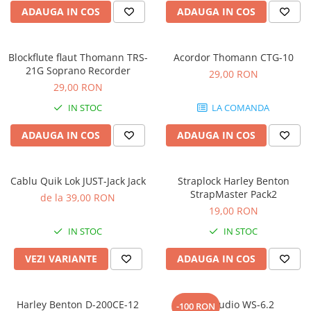
Microfoane pt instalatii si
ADAUGA IN COS
ADAUGA IN COS
conferinta
Microfoane Ribbon
Microfoane stereo
Blockflute flaut Thomann TRS-
Acordor Thomann CTG-10
21G Soprano Recorder
29,00 RON
Microfoane Suspendabile
29,00 RON
Microfoane wireless si sisteme
IN STOC
LA COMANDA
Stative de microfon
Studio si inregistrari
ADAUGA IN COS
ADAUGA IN COS
Accesorii de microfoane
Accesorii de rack
Cablu Quik Lok JUST-Jack Jack
Straplock Harley Benton
Accesorii echipamente de studio
StrapMaster Pack2
de la 39,00 RON
Clape MIDI
19,00 RON
Controllere MIDI - USB DAW
IN STOC
IN STOC
Controllere monitoare de studio
VEZI VARIANTE
ADAUGA IN COS
Convertoare AD/DA
Interfete audio
Interfete MIDI si Cabluri Midi-USB
Harley Benton D-200CE-12
Kali Audio WS-6.2
-100 RON