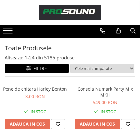
Magazin
Sonorizare / PA
Accesorii sonorizare, PA
Toate Produsele
Adaptoare phantom
Afiseaza:
1-
24
din
5185
produse
Adresare publica 100V
Amplificatoare Audio
FILTRE
Boxe Audio
Ecrane de difuzie
Pene de chitara Harley Benton
Consola Numark Party Mix
Mixere audio
MKII
3,00 RON
Monitorizare In-Ear
549,00 RON
Pickup-uri, platane & accesorii
IN STOC
IN STOC
Playere si Recordere
ADAUGA IN COS
ADAUGA IN COS
Procesoare si efecte
Shockmount