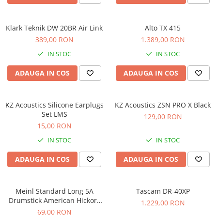
Comenzi si controllere
Ecrane LED
Efecte de lumini
Klark Teknik DW 20BR Air Link
Alto TX 415
Lasere
389,00 RON
1.389,00 RON
Masini de fum si ceata
IN STOC
IN STOC
Mixere DMX
ADAUGA IN COS
ADAUGA IN COS
Moving Head-uri
Par Led si Pinspot
Proiectoare
KZ Acoustics Silicone Earplugs
KZ Acoustics ZSN PRO X Black
Set LMS
Scene şi Ring-uri de Dans
129,00 RON
15,00 RON
Stative si schela lumini
Instrumente Muzicale
IN STOC
IN STOC
Chitare si bass
ADAUGA IN COS
ADAUGA IN COS
Claviaturi
Instrumente cu arcus
Meinl Standard Long 5A
Tascam DR-40XP
Instrumente de percutie
Drumstick American Hickory
1.229,00 RON
Instrumente de suflat
SB103
69,00 RON