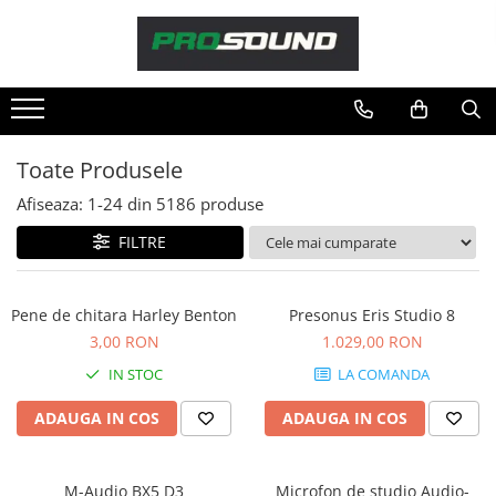
Magazin
Sonorizare / PA
Accesorii sonorizare, PA
Toate Produsele
Adaptoare phantom
Afiseaza:
1-
24
din
5186
produse
Adresare publica 100V
Amplificatoare Audio
FILTRE
Boxe Audio
Ecrane de difuzie
Pene de chitara Harley Benton
Presonus Eris Studio 8
Mixere audio
3,00 RON
1.029,00 RON
Monitorizare In-Ear
IN STOC
LA COMANDA
Pickup-uri, platane & accesorii
Playere si Recordere
ADAUGA IN COS
ADAUGA IN COS
Procesoare si efecte
Shockmount
M-Audio BX5 D3
Microfon de studio Audio-