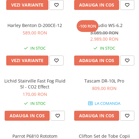
Microfoane pt instalatii si
VEZI VARIANTE
ADAUGA IN COS
conferinta
Microfoane Ribbon
Harley Benton D-200CE-12
Kali Audio WS-6.2
Microfoane stereo
-100 RON
589,00 RON
3.089,00 RON
Microfoane Suspendabile
2.989,00 RON
Microfoane wireless si sisteme
IN STOC
IN STOC
Stative de microfon
Studio si inregistrari
VEZI VARIANTE
ADAUGA IN COS
Accesorii de microfoane
Accesorii de rack
Lichid Stairville Fast Fog Fluid
Tascam DR-10L Pro
Accesorii echipamente de studio
5l - CO2 Effect
809,00 RON
Clape MIDI
170,00 RON
Controllere MIDI - USB DAW
IN STOC
LA COMANDA
Controllere monitoare de studio
ADAUGA IN COS
ADAUGA IN COS
Convertoare AD/DA
Interfete audio
Interfete MIDI si Cabluri Midi-USB
Parrot P6810 Rototom
Clifton Set de Tobe Copii