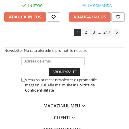
Instrumente si jucarii pentru copii
IN STOC
LA COMANDA
Instrumente traditionale
Tobe
ADAUGA IN COS
ADAUGA IN COS
DJ
Accesorii DJ
1
2
3
217
...
Accesorii Pick-up si Vinyl
Case-uri DJ
Newsletter
Nu rata ofertele si promotiile noastre
CD Playere DJ
Console DJ
Controllere MIDI - USB DAW
Genti pentru DJ
Vreau sa primesc newsletter cu promotiile
Mixere DJ
magazinului. Afla mai multe in
Politica de
Confidentialitate
Platane DJ
Samplere si controllere
MAGAZINUL MEU
Stative si pupitre DJ
Cabluri si conectori
CLIENTI
Cabluri adaptoare, cabluri Y