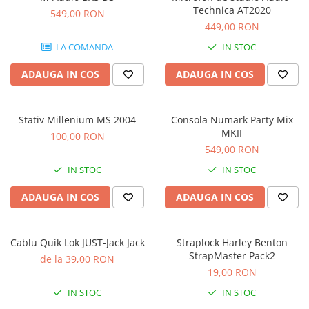
Stabilizatoare de tensiune UPS si
Technica AT2020
549,00 RON
Power Conditioner
449,00 RON
Unelte Audio
LA COMANDA
IN STOC
Microfoane
Accesorii de microfoane
ADAUGA IN COS
ADAUGA IN COS
Capsule de microfon
Case-uri de microfoane
Stativ Millenium MS 2004
Consola Numark Party Mix
Microfoane de broadcast
MKII
100,00 RON
Microfoane de instrumente
549,00 RON
Microfoane de masurare si
IN STOC
IN STOC
calibrare
Microfoane de studio
ADAUGA IN COS
ADAUGA IN COS
Microfoane de Suprafata
Microfoane de voce si live
Cablu Quik Lok JUST-Jack Jack
Straplock Harley Benton
Microfoane lavaliera si headset
StrapMaster Pack2
de la 39,00 RON
Microfoane podcast, USB, iOS /
19,00 RON
Android
IN STOC
IN STOC
Microfoane pt Camere Video