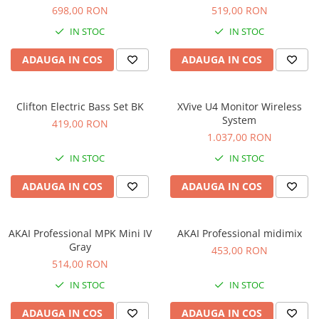
Microfoane de studio
698,00 RON
519,00 RON
Monitoare de studio
IN STOC
IN STOC
Pop filtre
Preamplificatoare
ADAUGA IN COS
ADAUGA IN COS
Protectii antifonice pentru urechi
Rack studio
Clifton Electric Bass Set BK
XVive U4 Monitor Wireless
Recordere de studio
System
419,00 RON
Recordere portabile
1.037,00 RON
Sintetizatoare
IN STOC
IN STOC
Standuri si stative de monitoare
ADAUGA IN COS
ADAUGA IN COS
Subwoofere de studio
Tratament acustic
Lumini si efecte
AKAI Professional MPK Mini IV
AKAI Professional midimix
Accesorii pentru lumini
Gray
453,00 RON
514,00 RON
Bare Led
Cabluri de Alimentare
IN STOC
IN STOC
Case-uri de lumini
ADAUGA IN COS
ADAUGA IN COS