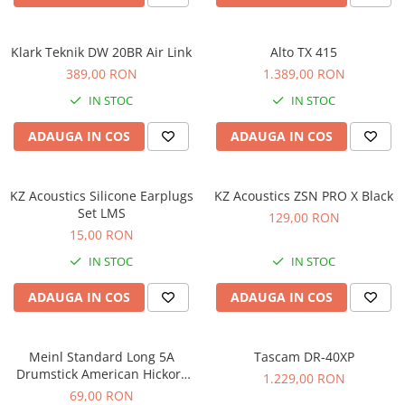
Comenzi si controllere
Ecrane LED
Efecte de lumini
Klark Teknik DW 20BR Air Link
Alto TX 415
Lasere
389,00 RON
1.389,00 RON
Masini de fum si ceata
IN STOC
IN STOC
Mixere DMX
ADAUGA IN COS
ADAUGA IN COS
Moving Head-uri
Par Led si Pinspot
Proiectoare
KZ Acoustics Silicone Earplugs
KZ Acoustics ZSN PRO X Black
Set LMS
Scene şi Ring-uri de Dans
129,00 RON
15,00 RON
Stative si schela lumini
Instrumente Muzicale
IN STOC
IN STOC
Chitare si bass
ADAUGA IN COS
ADAUGA IN COS
Claviaturi
Instrumente cu arcus
Meinl Standard Long 5A
Tascam DR-40XP
Instrumente de percutie
Drumstick American Hickory
1.229,00 RON
Instrumente de suflat
SB103
69,00 RON