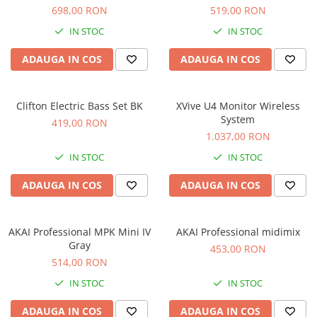
Microfoane de studio
698,00 RON
519,00 RON
Monitoare de studio
IN STOC
IN STOC
Pop filtre
Preamplificatoare
ADAUGA IN COS
ADAUGA IN COS
Protectii antifonice pentru urechi
Rack studio
Clifton Electric Bass Set BK
XVive U4 Monitor Wireless
Recordere de studio
System
419,00 RON
Recordere portabile
1.037,00 RON
Sintetizatoare
IN STOC
IN STOC
Standuri si stative de monitoare
ADAUGA IN COS
ADAUGA IN COS
Subwoofere de studio
Tratament acustic
Lumini si efecte
AKAI Professional MPK Mini IV
AKAI Professional midimix
Accesorii pentru lumini
Gray
453,00 RON
514,00 RON
Bare Led
Cabluri de Alimentare
IN STOC
IN STOC
Case-uri de lumini
ADAUGA IN COS
ADAUGA IN COS