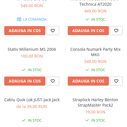
Stabilizatoare de tensiune UPS si
Technica AT2020
549,00 RON
Power Conditioner
449,00 RON
Unelte Audio
LA COMANDA
IN STOC
Microfoane
Accesorii de microfoane
ADAUGA IN COS
ADAUGA IN COS
Capsule de microfon
Case-uri de microfoane
Stativ Millenium MS 2004
Consola Numark Party Mix
Microfoane de broadcast
MKII
100,00 RON
Microfoane de instrumente
549,00 RON
Microfoane de masurare si
IN STOC
IN STOC
calibrare
Microfoane de studio
ADAUGA IN COS
ADAUGA IN COS
Microfoane de Suprafata
Microfoane de voce si live
Cablu Quik Lok JUST-Jack Jack
Straplock Harley Benton
Microfoane lavaliera si headset
StrapMaster Pack2
de la 39,00 RON
Microfoane podcast, USB, iOS /
19,00 RON
Android
IN STOC
IN STOC
Microfoane pt Camere Video