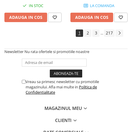
Instrumente si jucarii pentru copii
IN STOC
LA COMANDA
Instrumente traditionale
Tobe
ADAUGA IN COS
ADAUGA IN COS
DJ
Accesorii DJ
1
2
3
217
...
Accesorii Pick-up si Vinyl
Case-uri DJ
Newsletter
Nu rata ofertele si promotiile noastre
CD Playere DJ
Console DJ
Controllere MIDI - USB DAW
Genti pentru DJ
Vreau sa primesc newsletter cu promotiile
Mixere DJ
magazinului. Afla mai multe in
Politica de
Confidentialitate
Platane DJ
Samplere si controllere
MAGAZINUL MEU
Stative si pupitre DJ
Cabluri si conectori
CLIENTI
Cabluri adaptoare, cabluri Y