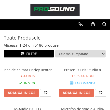
Magazin
Sonorizare / PA
Accesorii sonorizare, PA
Toate Produsele
Adaptoare phantom
Afiseaza:
1-
24
din
5186
produse
Adresare publica 100V
Amplificatoare Audio
FILTRE
Boxe Audio
Ecrane de difuzie
Pene de chitara Harley Benton
Presonus Eris Studio 8
Mixere audio
3,00 RON
1.029,00 RON
Monitorizare In-Ear
IN STOC
LA COMANDA
Pickup-uri, platane & accesorii
Playere si Recordere
ADAUGA IN COS
ADAUGA IN COS
Procesoare si efecte
Shockmount
M-Audio BX5 D3
Microfon de studio Audio-