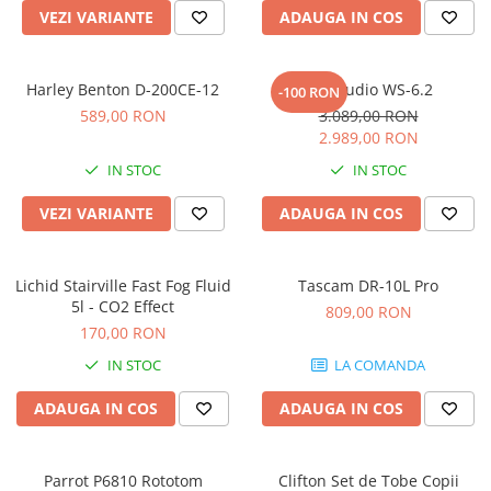
Microfoane pt instalatii si
VEZI VARIANTE
ADAUGA IN COS
conferinta
Microfoane Ribbon
Harley Benton D-200CE-12
Kali Audio WS-6.2
Microfoane stereo
-100 RON
589,00 RON
3.089,00 RON
Microfoane Suspendabile
2.989,00 RON
Microfoane wireless si sisteme
IN STOC
IN STOC
Stative de microfon
Studio si inregistrari
VEZI VARIANTE
ADAUGA IN COS
Accesorii de microfoane
Accesorii de rack
Lichid Stairville Fast Fog Fluid
Tascam DR-10L Pro
Accesorii echipamente de studio
5l - CO2 Effect
809,00 RON
Clape MIDI
170,00 RON
Controllere MIDI - USB DAW
IN STOC
LA COMANDA
Controllere monitoare de studio
ADAUGA IN COS
ADAUGA IN COS
Convertoare AD/DA
Interfete audio
Interfete MIDI si Cabluri Midi-USB
Parrot P6810 Rototom
Clifton Set de Tobe Copii