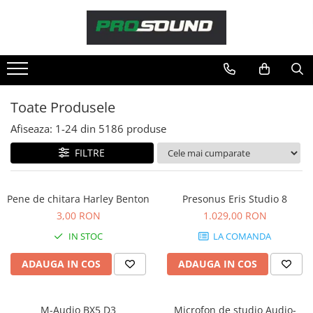
Magazin
Sonorizare / PA
Accesorii sonorizare, PA
Toate Produsele
Adaptoare phantom
Afiseaza:
1-
24
din
5186
produse
Adresare publica 100V
Amplificatoare Audio
FILTRE
Boxe Audio
Ecrane de difuzie
Pene de chitara Harley Benton
Presonus Eris Studio 8
Mixere audio
3,00 RON
1.029,00 RON
Monitorizare In-Ear
IN STOC
LA COMANDA
Pickup-uri, platane & accesorii
Playere si Recordere
ADAUGA IN COS
ADAUGA IN COS
Procesoare si efecte
Shockmount
M-Audio BX5 D3
Microfon de studio Audio-