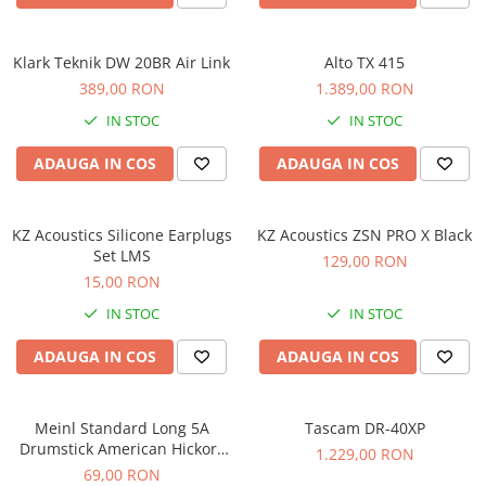
Comenzi si controllere
Ecrane LED
Efecte de lumini
Klark Teknik DW 20BR Air Link
Alto TX 415
Lasere
389,00 RON
1.389,00 RON
Masini de fum si ceata
IN STOC
IN STOC
Mixere DMX
ADAUGA IN COS
ADAUGA IN COS
Moving Head-uri
Par Led si Pinspot
Proiectoare
KZ Acoustics Silicone Earplugs
KZ Acoustics ZSN PRO X Black
Set LMS
Scene şi Ring-uri de Dans
129,00 RON
15,00 RON
Stative si schela lumini
Instrumente Muzicale
IN STOC
IN STOC
Chitare si bass
ADAUGA IN COS
ADAUGA IN COS
Claviaturi
Instrumente cu arcus
Meinl Standard Long 5A
Tascam DR-40XP
Instrumente de percutie
Drumstick American Hickory
1.229,00 RON
Instrumente de suflat
SB103
69,00 RON