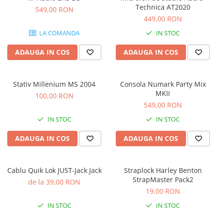
Stabilizatoare de tensiune UPS si
Technica AT2020
549,00 RON
Power Conditioner
449,00 RON
Unelte Audio
LA COMANDA
IN STOC
Microfoane
Accesorii de microfoane
ADAUGA IN COS
ADAUGA IN COS
Capsule de microfon
Case-uri de microfoane
Stativ Millenium MS 2004
Consola Numark Party Mix
Microfoane de broadcast
MKII
100,00 RON
Microfoane de instrumente
549,00 RON
Microfoane de masurare si
IN STOC
IN STOC
calibrare
Microfoane de studio
ADAUGA IN COS
ADAUGA IN COS
Microfoane de Suprafata
Microfoane de voce si live
Cablu Quik Lok JUST-Jack Jack
Straplock Harley Benton
Microfoane lavaliera si headset
StrapMaster Pack2
de la 39,00 RON
Microfoane podcast, USB, iOS /
19,00 RON
Android
IN STOC
IN STOC
Microfoane pt Camere Video