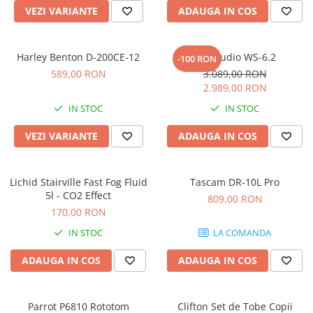
Microfoane pt instalatii si
VEZI VARIANTE
ADAUGA IN COS
conferinta
Microfoane Ribbon
Harley Benton D-200CE-12
Kali Audio WS-6.2
Microfoane stereo
-100 RON
589,00 RON
3.089,00 RON
Microfoane Suspendabile
2.989,00 RON
Microfoane wireless si sisteme
IN STOC
IN STOC
Stative de microfon
Studio si inregistrari
VEZI VARIANTE
ADAUGA IN COS
Accesorii de microfoane
Accesorii de rack
Lichid Stairville Fast Fog Fluid
Tascam DR-10L Pro
Accesorii echipamente de studio
5l - CO2 Effect
809,00 RON
Clape MIDI
170,00 RON
Controllere MIDI - USB DAW
IN STOC
LA COMANDA
Controllere monitoare de studio
ADAUGA IN COS
ADAUGA IN COS
Convertoare AD/DA
Interfete audio
Interfete MIDI si Cabluri Midi-USB
Parrot P6810 Rototom
Clifton Set de Tobe Copii