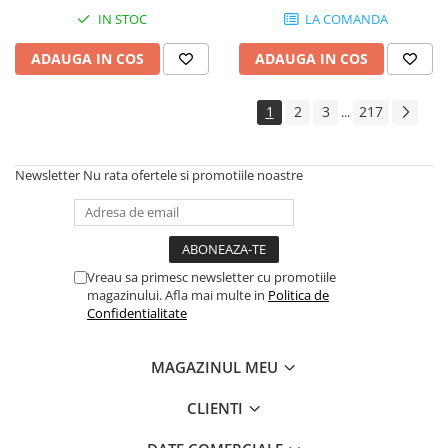
Instrumente si jucarii pentru copii
IN STOC
LA COMANDA
Instrumente traditionale
Tobe
ADAUGA IN COS
ADAUGA IN COS
DJ
Accesorii DJ
1
2
3
217
...
Accesorii Pick-up si Vinyl
Case-uri DJ
Newsletter
Nu rata ofertele si promotiile noastre
CD Playere DJ
Console DJ
Controllere MIDI - USB DAW
Genti pentru DJ
Vreau sa primesc newsletter cu promotiile
Mixere DJ
magazinului. Afla mai multe in
Politica de
Confidentialitate
Platane DJ
Samplere si controllere
MAGAZINUL MEU
Stative si pupitre DJ
Cabluri si conectori
CLIENTI
Cabluri adaptoare, cabluri Y