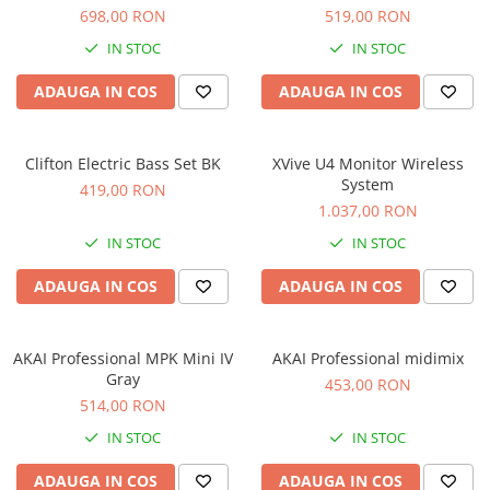
Microfoane de studio
698,00 RON
519,00 RON
Monitoare de studio
IN STOC
IN STOC
Pop filtre
Preamplificatoare
ADAUGA IN COS
ADAUGA IN COS
Protectii antifonice pentru urechi
Rack studio
Clifton Electric Bass Set BK
XVive U4 Monitor Wireless
Recordere de studio
System
419,00 RON
Recordere portabile
1.037,00 RON
Sintetizatoare
IN STOC
IN STOC
Standuri si stative de monitoare
ADAUGA IN COS
ADAUGA IN COS
Subwoofere de studio
Tratament acustic
Lumini si efecte
AKAI Professional MPK Mini IV
AKAI Professional midimix
Accesorii pentru lumini
Gray
453,00 RON
514,00 RON
Bare Led
Cabluri de Alimentare
IN STOC
IN STOC
Case-uri de lumini
ADAUGA IN COS
ADAUGA IN COS