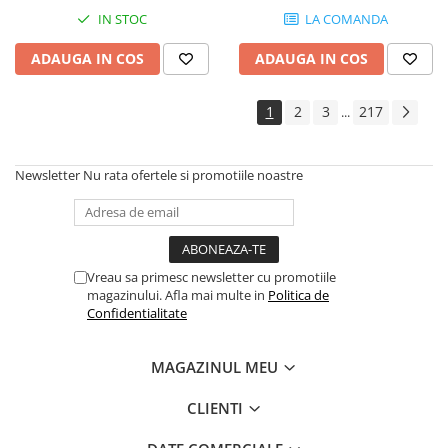
Controllere MIDI - USB DAW
IN STOC
LA COMANDA
Genti pentru DJ
Mixere DJ
ADAUGA IN COS
ADAUGA IN COS
Platane DJ
Samplere si controllere
1
2
3
217
...
Stative si pupitre DJ
Cabluri si conectori
Newsletter
Nu rata ofertele si promotiile noastre
Cabluri adaptoare, cabluri Y
Cabluri audio
Cabluri de boxe
Cabluri de instrumente
Vreau sa primesc newsletter cu promotiile
magazinului. Afla mai multe in
Politica de
Cabluri de microfon
Confidentialitate
Cabluri DMX
Cabluri la metru
MAGAZINUL MEU
Cabluri MIDI si audio digitale
Cabluri multicore
CLIENTI
Conectori