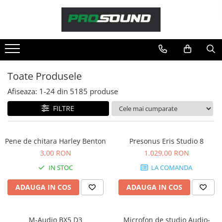
Magazin
Sonorizare / PA
Playere si Recordere
Toate Produsele
Procesoare si efecte
Afiseaza:
1-
24
din
5185
produse
Shockmount
Stabilizatoare de tensiune UPS si
FILTRE
Power Conditioner
Unelte Audio
Pene de chitara Harley Benton
Presonus Eris Studio 8
Microfoane
3,00 RON
1.029,00 RON
Accesorii de microfoane
IN STOC
LA COMANDA
Capsule de microfon
Case-uri de microfoane
ADAUGA IN COS
ADAUGA IN COS
Microfoane de broadcast
Microfoane de instrumente
M-Audio BX5 D3
Microfon de studio Audio-