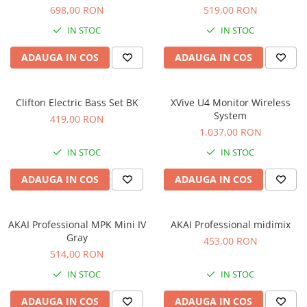
Standuri si stative de monitoare
698,00 RON
519,00 RON
Subwoofere de studio
IN STOC
IN STOC
Tratament acustic
Lumini si efecte
ADAUGA IN COS
ADAUGA IN COS
Accesorii pentru lumini
Bare Led
Clifton Electric Bass Set BK
XVive U4 Monitor Wireless
Cabluri de Alimentare
System
419,00 RON
Case-uri de lumini
1.037,00 RON
Comenzi si controllere
IN STOC
IN STOC
Ecrane LED
ADAUGA IN COS
ADAUGA IN COS
Efecte de lumini
Lasere
Masini de fum si ceata
AKAI Professional MPK Mini IV
AKAI Professional midimix
Mixere DMX
Gray
453,00 RON
514,00 RON
Moving Head-uri
Par Led si Pinspot
IN STOC
IN STOC
Proiectoare
ADAUGA IN COS
ADAUGA IN COS