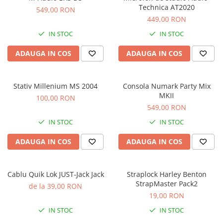
Microfoane de masurare si
Technica AT2020
549,00 RON
calibrare
449,00 RON
Microfoane de studio
IN STOC
IN STOC
Microfoane de Suprafata
Microfoane de voce si live
ADAUGA IN COS
ADAUGA IN COS
Microfoane lavaliera si headset
Microfoane podcast, USB, iOS /
Android
Stativ Millenium MS 2004
Consola Numark Party Mix
MKII
100,00 RON
Microfoane pt Camere Video
549,00 RON
Microfoane pt instalatii si
conferinta
IN STOC
IN STOC
Microfoane Ribbon
ADAUGA IN COS
ADAUGA IN COS
Microfoane stereo
Microfoane Suspendabile
Microfoane wireless si sisteme
Cablu Quik Lok JUST-Jack Jack
Straplock Harley Benton
StrapMaster Pack2
Stative de microfon
de la 39,00 RON
19,00 RON
Studio si inregistrari
IN STOC
IN STOC
Accesorii de microfoane