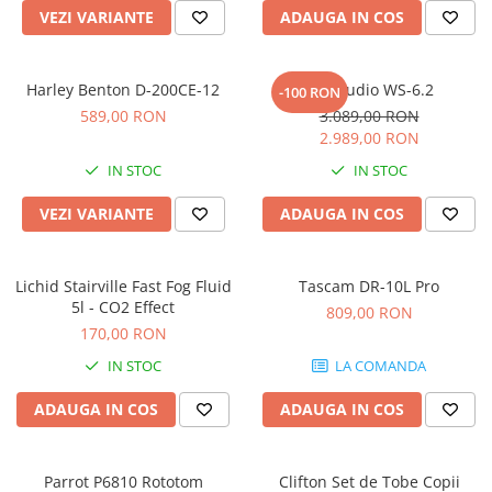
Accesorii de rack
VEZI VARIANTE
ADAUGA IN COS
Accesorii echipamente de studio
Clape MIDI
Harley Benton D-200CE-12
Kali Audio WS-6.2
-100 RON
Controllere MIDI - USB DAW
589,00 RON
3.089,00 RON
Controllere monitoare de studio
2.989,00 RON
Convertoare AD/DA
IN STOC
IN STOC
Interfete audio
Interfete MIDI si Cabluri Midi-USB
VEZI VARIANTE
ADAUGA IN COS
Microfoane de studio
Monitoare de studio
Lichid Stairville Fast Fog Fluid
Tascam DR-10L Pro
Pop filtre
5l - CO2 Effect
809,00 RON
Preamplificatoare
170,00 RON
Protectii antifonice pentru urechi
IN STOC
LA COMANDA
Rack studio
ADAUGA IN COS
ADAUGA IN COS
Recordere de studio
Recordere portabile
Sintetizatoare
Parrot P6810 Rototom
Clifton Set de Tobe Copii