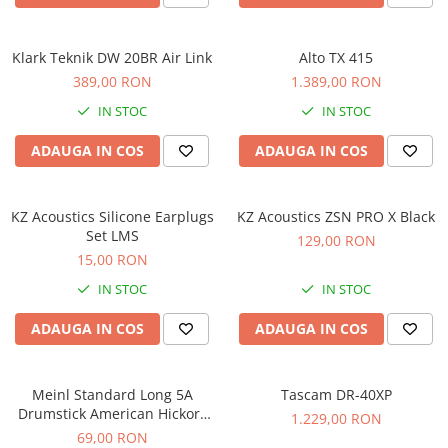
Scene şi Ring-uri de Dans
Stative si schela lumini
Instrumente Muzicale
Klark Teknik DW 20BR Air Link
Alto TX 415
389,00 RON
1.389,00 RON
Chitare si bass
Claviaturi
IN STOC
IN STOC
Instrumente cu arcus
ADAUGA IN COS
ADAUGA IN COS
Instrumente de percutie
Instrumente de suflat
Instrumente si jucarii pentru copii
KZ Acoustics Silicone Earplugs
KZ Acoustics ZSN PRO X Black
Set LMS
129,00 RON
Instrumente traditionale
15,00 RON
Tobe
IN STOC
IN STOC
DJ
Accesorii DJ
ADAUGA IN COS
ADAUGA IN COS
Accesorii Pick-up si Vinyl
Case-uri DJ
Meinl Standard Long 5A
Tascam DR-40XP
CD Playere DJ
Drumstick American Hickory
1.229,00 RON
Console DJ
SB103
69,00 RON