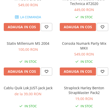
Stabilizatoare de tensiune UPS si
Technica AT2020
549,00 RON
Power Conditioner
449,00 RON
Unelte Audio
LA COMANDA
IN STOC
Microfoane
Accesorii de microfoane
ADAUGA IN COS
ADAUGA IN COS
Capsule de microfon
Case-uri de microfoane
Stativ Millenium MS 2004
Consola Numark Party Mix
Microfoane de broadcast
MKII
100,00 RON
Microfoane de instrumente
549,00 RON
Microfoane de masurare si
IN STOC
IN STOC
calibrare
Microfoane de studio
ADAUGA IN COS
ADAUGA IN COS
Microfoane de Suprafata
Microfoane de voce si live
Cablu Quik Lok JUST-Jack Jack
Straplock Harley Benton
Microfoane lavaliera si headset
StrapMaster Pack2
de la 39,00 RON
Microfoane podcast, USB, iOS /
19,00 RON
Android
IN STOC
IN STOC
Microfoane pt Camere Video