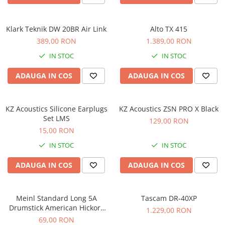
Comenzi si controllere
Ecrane LED
Efecte de lumini
Klark Teknik DW 20BR Air Link
Alto TX 415
Lasere
389,00 RON
1.389,00 RON
Masini de fum si ceata
IN STOC
IN STOC
Mixere DMX
ADAUGA IN COS
ADAUGA IN COS
Moving Head-uri
Par Led si Pinspot
Proiectoare
KZ Acoustics Silicone Earplugs
KZ Acoustics ZSN PRO X Black
Set LMS
Scene şi Ring-uri de Dans
129,00 RON
15,00 RON
Stative si schela lumini
Instrumente Muzicale
IN STOC
IN STOC
Chitare si bass
ADAUGA IN COS
ADAUGA IN COS
Claviaturi
Instrumente cu arcus
Meinl Standard Long 5A
Tascam DR-40XP
Instrumente de percutie
Drumstick American Hickory
1.229,00 RON
Instrumente de suflat
SB103
69,00 RON