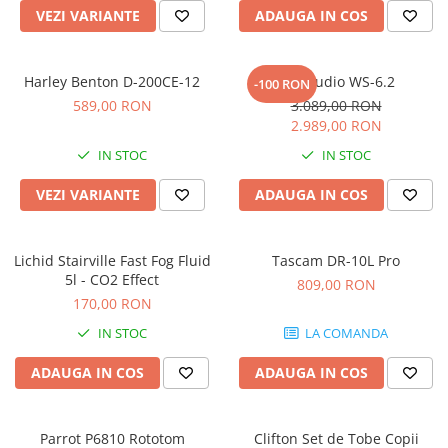
Microfoane pt instalatii si
VEZI VARIANTE
ADAUGA IN COS
conferinta
Microfoane Ribbon
Harley Benton D-200CE-12
Kali Audio WS-6.2
Microfoane stereo
-100 RON
589,00 RON
3.089,00 RON
Microfoane Suspendabile
2.989,00 RON
Microfoane wireless si sisteme
IN STOC
IN STOC
Stative de microfon
Studio si inregistrari
VEZI VARIANTE
ADAUGA IN COS
Accesorii de microfoane
Accesorii de rack
Lichid Stairville Fast Fog Fluid
Tascam DR-10L Pro
Accesorii echipamente de studio
5l - CO2 Effect
809,00 RON
Clape MIDI
170,00 RON
Controllere MIDI - USB DAW
IN STOC
LA COMANDA
Controllere monitoare de studio
ADAUGA IN COS
ADAUGA IN COS
Convertoare AD/DA
Interfete audio
Interfete MIDI si Cabluri Midi-USB
Parrot P6810 Rototom
Clifton Set de Tobe Copii