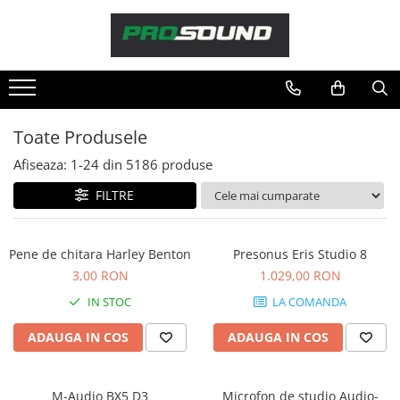
Magazin
Sonorizare / PA
Accesorii sonorizare, PA
Toate Produsele
Adaptoare phantom
Afiseaza:
1-
24
din
5186
produse
Adresare publica 100V
Amplificatoare Audio
FILTRE
Boxe Audio
Ecrane de difuzie
Pene de chitara Harley Benton
Presonus Eris Studio 8
Mixere audio
3,00 RON
1.029,00 RON
Monitorizare In-Ear
IN STOC
LA COMANDA
Pickup-uri, platane & accesorii
Playere si Recordere
ADAUGA IN COS
ADAUGA IN COS
Procesoare si efecte
Shockmount
M-Audio BX5 D3
Microfon de studio Audio-