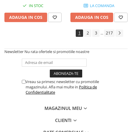
Instrumente si jucarii pentru copii
IN STOC
LA COMANDA
Instrumente traditionale
Tobe
ADAUGA IN COS
ADAUGA IN COS
DJ
Accesorii DJ
1
2
3
217
...
Accesorii Pick-up si Vinyl
Case-uri DJ
Newsletter
Nu rata ofertele si promotiile noastre
CD Playere DJ
Console DJ
Controllere MIDI - USB DAW
Genti pentru DJ
Vreau sa primesc newsletter cu promotiile
Mixere DJ
magazinului. Afla mai multe in
Politica de
Confidentialitate
Platane DJ
Samplere si controllere
MAGAZINUL MEU
Stative si pupitre DJ
Cabluri si conectori
CLIENTI
Cabluri adaptoare, cabluri Y