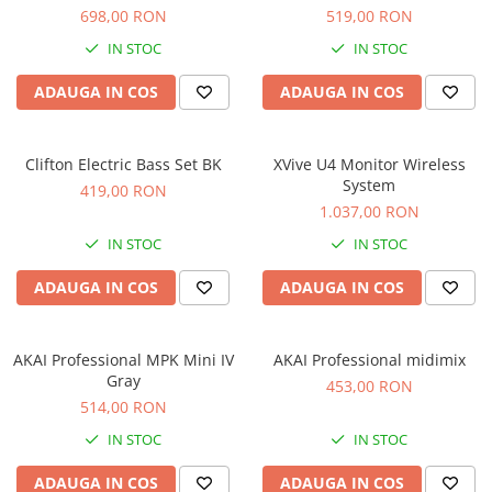
Microfoane de studio
698,00 RON
519,00 RON
Monitoare de studio
IN STOC
IN STOC
Pop filtre
Preamplificatoare
ADAUGA IN COS
ADAUGA IN COS
Protectii antifonice pentru urechi
Rack studio
Clifton Electric Bass Set BK
XVive U4 Monitor Wireless
Recordere de studio
System
419,00 RON
Recordere portabile
1.037,00 RON
Sintetizatoare
IN STOC
IN STOC
Standuri si stative de monitoare
ADAUGA IN COS
ADAUGA IN COS
Subwoofere de studio
Tratament acustic
Lumini si efecte
AKAI Professional MPK Mini IV
AKAI Professional midimix
Accesorii pentru lumini
Gray
453,00 RON
514,00 RON
Bare Led
Cabluri de Alimentare
IN STOC
IN STOC
Case-uri de lumini
ADAUGA IN COS
ADAUGA IN COS