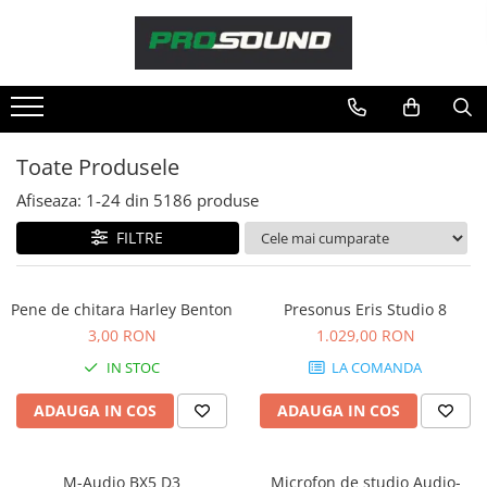
Magazin
Sonorizare / PA
Accesorii sonorizare, PA
Toate Produsele
Adaptoare phantom
Afiseaza:
1-
24
din
5186
produse
Adresare publica 100V
Amplificatoare Audio
FILTRE
Boxe Audio
Ecrane de difuzie
Pene de chitara Harley Benton
Presonus Eris Studio 8
Mixere audio
3,00 RON
1.029,00 RON
Monitorizare In-Ear
IN STOC
LA COMANDA
Pickup-uri, platane & accesorii
Playere si Recordere
ADAUGA IN COS
ADAUGA IN COS
Procesoare si efecte
Shockmount
M-Audio BX5 D3
Microfon de studio Audio-