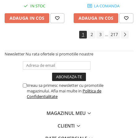
Instrumente si jucarii pentru copii
IN STOC
LA COMANDA
Instrumente traditionale
Tobe
ADAUGA IN COS
ADAUGA IN COS
DJ
Accesorii DJ
1
2
3
217
...
Accesorii Pick-up si Vinyl
Case-uri DJ
Newsletter
Nu rata ofertele si promotiile noastre
CD Playere DJ
Console DJ
Controllere MIDI - USB DAW
Genti pentru DJ
Vreau sa primesc newsletter cu promotiile
Mixere DJ
magazinului. Afla mai multe in
Politica de
Confidentialitate
Platane DJ
Samplere si controllere
MAGAZINUL MEU
Stative si pupitre DJ
Cabluri si conectori
CLIENTI
Cabluri adaptoare, cabluri Y