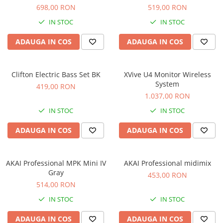
Microfoane de studio
698,00 RON
519,00 RON
Monitoare de studio
IN STOC
IN STOC
Pop filtre
Preamplificatoare
ADAUGA IN COS
ADAUGA IN COS
Protectii antifonice pentru urechi
Rack studio
Clifton Electric Bass Set BK
XVive U4 Monitor Wireless
Recordere de studio
System
419,00 RON
Recordere portabile
1.037,00 RON
Sintetizatoare
IN STOC
IN STOC
Standuri si stative de monitoare
ADAUGA IN COS
ADAUGA IN COS
Subwoofere de studio
Tratament acustic
Lumini si efecte
AKAI Professional MPK Mini IV
AKAI Professional midimix
Accesorii pentru lumini
Gray
453,00 RON
514,00 RON
Bare Led
Cabluri de Alimentare
IN STOC
IN STOC
Case-uri de lumini
ADAUGA IN COS
ADAUGA IN COS