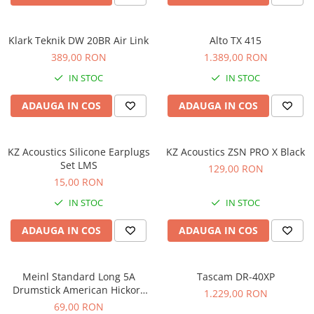
Comenzi si controllere
Ecrane LED
Efecte de lumini
Klark Teknik DW 20BR Air Link
Alto TX 415
Lasere
389,00 RON
1.389,00 RON
Masini de fum si ceata
IN STOC
IN STOC
Mixere DMX
ADAUGA IN COS
ADAUGA IN COS
Moving Head-uri
Par Led si Pinspot
Proiectoare
KZ Acoustics Silicone Earplugs
KZ Acoustics ZSN PRO X Black
Set LMS
Scene şi Ring-uri de Dans
129,00 RON
15,00 RON
Stative si schela lumini
Instrumente Muzicale
IN STOC
IN STOC
Chitare si bass
ADAUGA IN COS
ADAUGA IN COS
Claviaturi
Instrumente cu arcus
Meinl Standard Long 5A
Tascam DR-40XP
Instrumente de percutie
Drumstick American Hickory
1.229,00 RON
Instrumente de suflat
SB103
69,00 RON