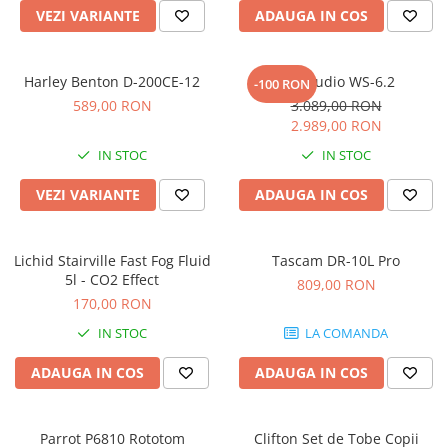
Microfoane pt instalatii si
VEZI VARIANTE
ADAUGA IN COS
conferinta
Microfoane Ribbon
Harley Benton D-200CE-12
Kali Audio WS-6.2
Microfoane stereo
-100 RON
589,00 RON
3.089,00 RON
Microfoane Suspendabile
2.989,00 RON
Microfoane wireless si sisteme
IN STOC
IN STOC
Stative de microfon
Studio si inregistrari
VEZI VARIANTE
ADAUGA IN COS
Accesorii de microfoane
Accesorii de rack
Lichid Stairville Fast Fog Fluid
Tascam DR-10L Pro
Accesorii echipamente de studio
5l - CO2 Effect
809,00 RON
Clape MIDI
170,00 RON
Controllere MIDI - USB DAW
IN STOC
LA COMANDA
Controllere monitoare de studio
ADAUGA IN COS
ADAUGA IN COS
Convertoare AD/DA
Interfete audio
Interfete MIDI si Cabluri Midi-USB
Parrot P6810 Rototom
Clifton Set de Tobe Copii