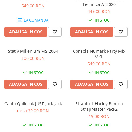
Stabilizatoare de tensiune UPS si
Technica AT2020
549,00 RON
Power Conditioner
449,00 RON
Unelte Audio
LA COMANDA
IN STOC
Microfoane
Accesorii de microfoane
ADAUGA IN COS
ADAUGA IN COS
Capsule de microfon
Case-uri de microfoane
Stativ Millenium MS 2004
Consola Numark Party Mix
Microfoane de broadcast
MKII
100,00 RON
Microfoane de instrumente
549,00 RON
Microfoane de masurare si
IN STOC
IN STOC
calibrare
Microfoane de studio
ADAUGA IN COS
ADAUGA IN COS
Microfoane de Suprafata
Microfoane de voce si live
Cablu Quik Lok JUST-Jack Jack
Straplock Harley Benton
Microfoane lavaliera si headset
StrapMaster Pack2
de la 39,00 RON
Microfoane podcast, USB, iOS /
19,00 RON
Android
IN STOC
IN STOC
Microfoane pt Camere Video