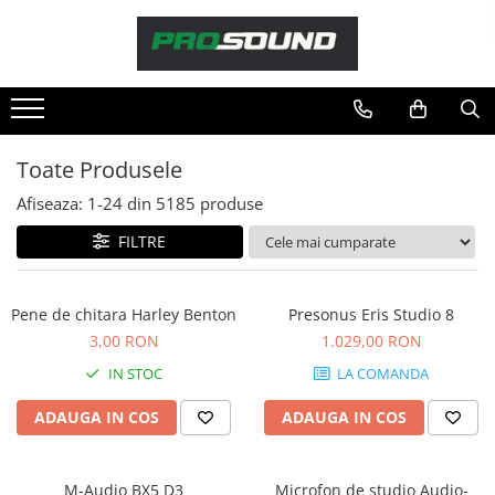
Magazin
Sonorizare / PA
Playere si Recordere
Toate Produsele
Procesoare si efecte
Afiseaza:
1-
24
din
5185
produse
Shockmount
Stabilizatoare de tensiune UPS si
FILTRE
Power Conditioner
Unelte Audio
Pene de chitara Harley Benton
Presonus Eris Studio 8
Microfoane
3,00 RON
1.029,00 RON
Accesorii de microfoane
IN STOC
LA COMANDA
Capsule de microfon
Case-uri de microfoane
ADAUGA IN COS
ADAUGA IN COS
Microfoane de broadcast
Microfoane de instrumente
M-Audio BX5 D3
Microfon de studio Audio-