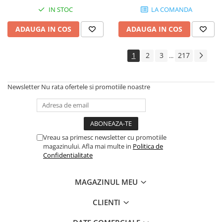
Controllere MIDI - USB DAW
IN STOC
LA COMANDA
Genti pentru DJ
Mixere DJ
ADAUGA IN COS
ADAUGA IN COS
Platane DJ
Samplere si controllere
1
2
3
217
...
Stative si pupitre DJ
Cabluri si conectori
Newsletter
Nu rata ofertele si promotiile noastre
Cabluri adaptoare, cabluri Y
Cabluri audio
Cabluri de boxe
Cabluri de instrumente
Vreau sa primesc newsletter cu promotiile
magazinului. Afla mai multe in
Politica de
Cabluri de microfon
Confidentialitate
Cabluri DMX
Cabluri la metru
MAGAZINUL MEU
Cabluri MIDI si audio digitale
Cabluri multicore
CLIENTI
Conectori