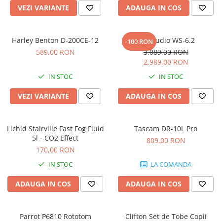
Accesorii de rack
VEZI VARIANTE
ADAUGA IN COS
Accesorii echipamente de studio
Clape MIDI
Harley Benton D-200CE-12
Kali Audio WS-6.2
-100 RON
Controllere MIDI - USB DAW
589,00 RON
3.089,00 RON
Controllere monitoare de studio
2.989,00 RON
Convertoare AD/DA
IN STOC
IN STOC
Interfete audio
Interfete MIDI si Cabluri Midi-USB
VEZI VARIANTE
ADAUGA IN COS
Microfoane de studio
Monitoare de studio
Lichid Stairville Fast Fog Fluid
Tascam DR-10L Pro
Pop filtre
5l - CO2 Effect
809,00 RON
Preamplificatoare
170,00 RON
Protectii antifonice pentru urechi
IN STOC
LA COMANDA
Rack studio
ADAUGA IN COS
ADAUGA IN COS
Recordere de studio
Recordere portabile
Sintetizatoare
Parrot P6810 Rototom
Clifton Set de Tobe Copii