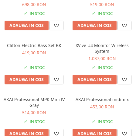
Standuri si stative de monitoare
698,00 RON
519,00 RON
Subwoofere de studio
IN STOC
IN STOC
Tratament acustic
Lumini si efecte
ADAUGA IN COS
ADAUGA IN COS
Accesorii pentru lumini
Bare Led
Clifton Electric Bass Set BK
XVive U4 Monitor Wireless
Cabluri de Alimentare
System
419,00 RON
Case-uri de lumini
1.037,00 RON
Comenzi si controllere
IN STOC
IN STOC
Ecrane LED
ADAUGA IN COS
ADAUGA IN COS
Efecte de lumini
Lasere
Masini de fum si ceata
AKAI Professional MPK Mini IV
AKAI Professional midimix
Mixere DMX
Gray
453,00 RON
514,00 RON
Moving Head-uri
Par Led si Pinspot
IN STOC
IN STOC
Proiectoare
ADAUGA IN COS
ADAUGA IN COS