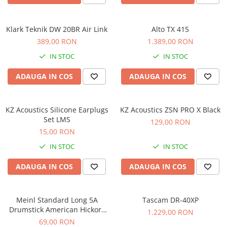
Scene şi Ring-uri de Dans
Stative si schela lumini
Instrumente Muzicale
Klark Teknik DW 20BR Air Link
Alto TX 415
389,00 RON
1.389,00 RON
Chitare si bass
Claviaturi
IN STOC
IN STOC
Instrumente cu arcus
ADAUGA IN COS
ADAUGA IN COS
Instrumente de percutie
Instrumente de suflat
Instrumente si jucarii pentru copii
KZ Acoustics Silicone Earplugs
KZ Acoustics ZSN PRO X Black
Set LMS
129,00 RON
Instrumente traditionale
15,00 RON
Tobe
IN STOC
IN STOC
DJ
Accesorii DJ
ADAUGA IN COS
ADAUGA IN COS
Accesorii Pick-up si Vinyl
Case-uri DJ
Meinl Standard Long 5A
Tascam DR-40XP
CD Playere DJ
Drumstick American Hickory
1.229,00 RON
Console DJ
SB103
69,00 RON