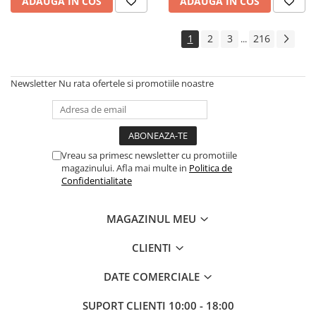
ADAUGA IN COS
ADAUGA IN COS
Controllere MIDI - USB DAW
Genti pentru DJ
1
2
3
216
...
Mixere DJ
Platane DJ
Samplere si controllere
Newsletter
Nu rata ofertele si promotiile noastre
Stative si pupitre DJ
Cabluri si conectori
Cabluri adaptoare, cabluri Y
Cabluri audio
Vreau sa primesc newsletter cu promotiile
magazinului. Afla mai multe in
Politica de
Cabluri de boxe
Confidentialitate
Cabluri de instrumente
Cabluri de microfon
MAGAZINUL MEU
Cabluri DMX
Cabluri la metru
CLIENTI
Cabluri MIDI si audio digitale
DATE COMERCIALE
Cabluri multicore
Conectori
SUPORT CLIENTI
10:00 - 18:00