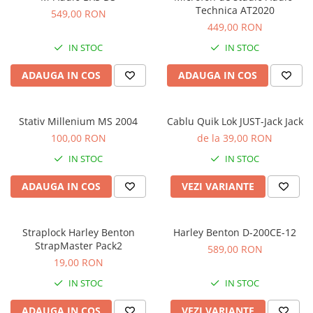
Microfoane de masurare si
Technica AT2020
549,00 RON
calibrare
449,00 RON
Microfoane de studio
IN STOC
IN STOC
Microfoane de Suprafata
Microfoane de voce si live
ADAUGA IN COS
ADAUGA IN COS
Microfoane lavaliera si headset
Microfoane podcast, USB, iOS /
Android
Stativ Millenium MS 2004
Cablu Quik Lok JUST-Jack Jack
100,00 RON
de la 39,00 RON
Microfoane pt Camere Video
Microfoane pt instalatii si
IN STOC
IN STOC
conferinta
ADAUGA IN COS
VEZI VARIANTE
Microfoane Ribbon
Microfoane stereo
Microfoane Suspendabile
Straplock Harley Benton
Harley Benton D-200CE-12
Microfoane wireless si sisteme
StrapMaster Pack2
589,00 RON
Stative de microfon
19,00 RON
Studio si inregistrari
IN STOC
IN STOC
Accesorii de microfoane
ADAUGA IN COS
VEZI VARIANTE