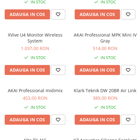
Standuri si stative de monitoare
IN STOC
IN STOC
Subwoofere de studio
ADAUGA IN COS
ADAUGA IN COS
Tratament acustic
Lumini si efecte
XVive U4 Monitor Wireless
AKAI Professional MPK Mini IV
Accesorii pentru lumini
System
Gray
Bare Led
1.037,00 RON
514,00 RON
Cabluri de Alimentare
IN STOC
IN STOC
Case-uri de lumini
Comenzi si controllere
ADAUGA IN COS
ADAUGA IN COS
Ecrane LED
Efecte de lumini
AKAI Professional midimix
Klark Teknik DW 20BR Air Link
Lasere
453,00 RON
389,00 RON
Masini de fum si ceata
IN STOC
IN STOC
Mixere DMX
Moving Head-uri
ADAUGA IN COS
ADAUGA IN COS
Par Led si Pinspot
Proiectoare