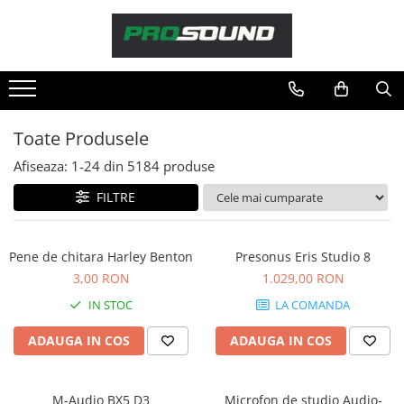
Magazin
Sonorizare / PA
Playere si Recordere
Toate Produsele
Procesoare si efecte
Afiseaza:
1-
24
din
5184
produse
Shockmount
Stabilizatoare de tensiune UPS si
FILTRE
Power Conditioner
Unelte Audio
Pene de chitara Harley Benton
Presonus Eris Studio 8
Microfoane
3,00 RON
1.029,00 RON
Accesorii de microfoane
IN STOC
LA COMANDA
Capsule de microfon
Case-uri de microfoane
ADAUGA IN COS
ADAUGA IN COS
Microfoane de broadcast
Microfoane de instrumente
M-Audio BX5 D3
Microfon de studio Audio-