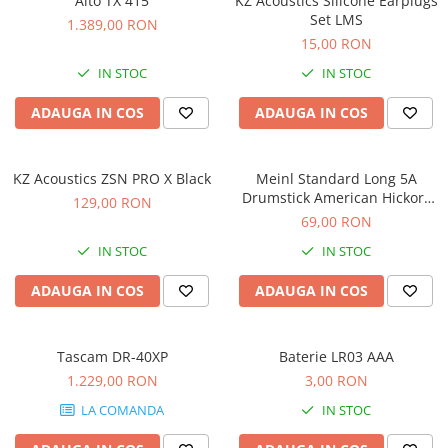
Alto TX 415
KZ Acoustics Silicone Earplugs
Scene şi Ring-uri de Dans
Set LMS
1.389,00 RON
Stative si schela lumini
15,00 RON
Instrumente Muzicale
IN STOC
IN STOC
Chitare si bass
Claviaturi
ADAUGA IN COS
ADAUGA IN COS
Instrumente cu arcus
Instrumente de percutie
KZ Acoustics ZSN PRO X Black
Meinl Standard Long 5A
Instrumente de suflat
Drumstick American Hickory
129,00 RON
Instrumente si jucarii pentru copii
SB103
69,00 RON
Instrumente traditionale
IN STOC
IN STOC
Tobe
ADAUGA IN COS
ADAUGA IN COS
DJ
Accesorii DJ
Accesorii Pick-up si Vinyl
Tascam DR-40XP
Baterie LR03 AAA
Case-uri DJ
1.229,00 RON
3,00 RON
CD Playere DJ
LA COMANDA
IN STOC
Console DJ