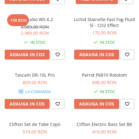
Accesorii de rack
Accesorii echipamente de studio
Clape MIDI
Kali Audio WS-6.2
Lichid Stairville Fast Fog Fluid
-100 RON
5l - CO2 Effect
3.089,00 RON
Controllere MIDI - USB DAW
170,00 RON
2.989,00 RON
Controllere monitoare de studio
IN STOC
IN STOC
Convertoare AD/DA
Interfete audio
ADAUGA IN COS
ADAUGA IN COS
Interfete MIDI si Cabluri Midi-USB
Microfoane de studio
Tascam DR-10L Pro
Parrot P6810 Rototom
Monitoare de studio
809,00 RON
698,00 RON
Pop filtre
Preamplificatoare
LA COMANDA
IN STOC
Protectii antifonice pentru urechi
ADAUGA IN COS
ADAUGA IN COS
Rack studio
Recordere de studio
Recordere portabile
Clifton Set de Tobe Copii
Clifton Electric Bass Set BK
519,00 RON
419,00 RON
Sintetizatoare