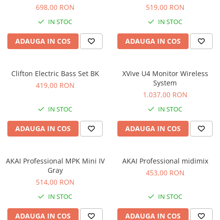
Microfoane de studio
698,00 RON
519,00 RON
Monitoare de studio
IN STOC
IN STOC
Pop filtre
Preamplificatoare
ADAUGA IN COS
ADAUGA IN COS
Protectii antifonice pentru urechi
Rack studio
Clifton Electric Bass Set BK
XVive U4 Monitor Wireless
Recordere de studio
System
419,00 RON
Recordere portabile
1.037,00 RON
Sintetizatoare
IN STOC
IN STOC
Standuri si stative de monitoare
ADAUGA IN COS
ADAUGA IN COS
Subwoofere de studio
Tratament acustic
Lumini si efecte
AKAI Professional MPK Mini IV
AKAI Professional midimix
Accesorii pentru lumini
Gray
453,00 RON
514,00 RON
Bare Led
Cabluri de Alimentare
IN STOC
IN STOC
Case-uri de lumini
ADAUGA IN COS
ADAUGA IN COS