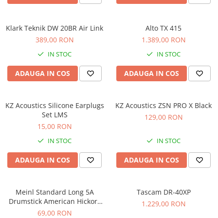
Comenzi si controllere
Ecrane LED
Efecte de lumini
Klark Teknik DW 20BR Air Link
Alto TX 415
Lasere
389,00 RON
1.389,00 RON
Masini de fum si ceata
IN STOC
IN STOC
Mixere DMX
ADAUGA IN COS
ADAUGA IN COS
Moving Head-uri
Par Led si Pinspot
Proiectoare
KZ Acoustics Silicone Earplugs
KZ Acoustics ZSN PRO X Black
Set LMS
Scene şi Ring-uri de Dans
129,00 RON
15,00 RON
Stative si schela lumini
Instrumente Muzicale
IN STOC
IN STOC
Chitare si bass
ADAUGA IN COS
ADAUGA IN COS
Claviaturi
Instrumente cu arcus
Meinl Standard Long 5A
Tascam DR-40XP
Instrumente de percutie
Drumstick American Hickory
1.229,00 RON
Instrumente de suflat
SB103
69,00 RON