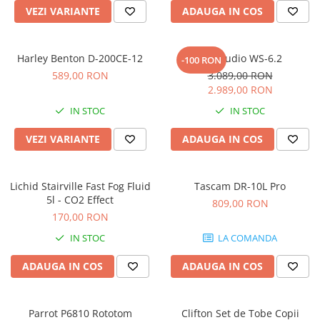
Microfoane pt instalatii si
VEZI VARIANTE
ADAUGA IN COS
conferinta
Microfoane Ribbon
Harley Benton D-200CE-12
Kali Audio WS-6.2
Microfoane stereo
-100 RON
589,00 RON
3.089,00 RON
Microfoane Suspendabile
2.989,00 RON
Microfoane wireless si sisteme
IN STOC
IN STOC
Stative de microfon
Studio si inregistrari
VEZI VARIANTE
ADAUGA IN COS
Accesorii de microfoane
Accesorii de rack
Lichid Stairville Fast Fog Fluid
Tascam DR-10L Pro
Accesorii echipamente de studio
5l - CO2 Effect
809,00 RON
Clape MIDI
170,00 RON
Controllere MIDI - USB DAW
IN STOC
LA COMANDA
Controllere monitoare de studio
ADAUGA IN COS
ADAUGA IN COS
Convertoare AD/DA
Interfete audio
Interfete MIDI si Cabluri Midi-USB
Parrot P6810 Rototom
Clifton Set de Tobe Copii