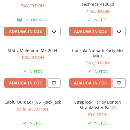
Stabilizatoare de tensiune UPS si
Technica AT2020
549,00 RON
Power Conditioner
449,00 RON
Unelte Audio
LA COMANDA
IN STOC
Microfoane
Accesorii de microfoane
ADAUGA IN COS
ADAUGA IN COS
Capsule de microfon
Case-uri de microfoane
Stativ Millenium MS 2004
Consola Numark Party Mix
Microfoane de broadcast
MKII
100,00 RON
Microfoane de instrumente
549,00 RON
Microfoane de masurare si
IN STOC
IN STOC
calibrare
Microfoane de studio
ADAUGA IN COS
ADAUGA IN COS
Microfoane de Suprafata
Microfoane de voce si live
Cablu Quik Lok JUST-Jack Jack
Straplock Harley Benton
Microfoane lavaliera si headset
StrapMaster Pack2
de la 39,00 RON
Microfoane podcast, USB, iOS /
19,00 RON
Android
IN STOC
IN STOC
Microfoane pt Camere Video