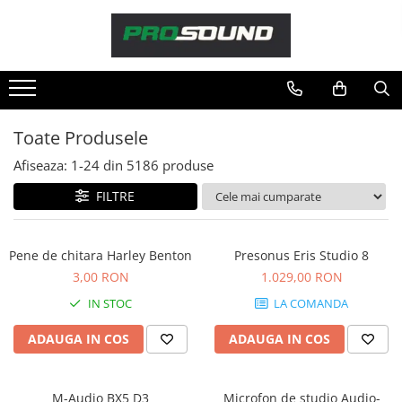
Magazin
Sonorizare / PA
Accesorii sonorizare, PA
Toate Produsele
Adaptoare phantom
Afiseaza:
1-
24
din
5186
produse
Adresare publica 100V
Amplificatoare Audio
FILTRE
Boxe Audio
Ecrane de difuzie
Pene de chitara Harley Benton
Presonus Eris Studio 8
Mixere audio
3,00 RON
1.029,00 RON
Monitorizare In-Ear
IN STOC
LA COMANDA
Pickup-uri, platane & accesorii
Playere si Recordere
ADAUGA IN COS
ADAUGA IN COS
Procesoare si efecte
Shockmount
M-Audio BX5 D3
Microfon de studio Audio-