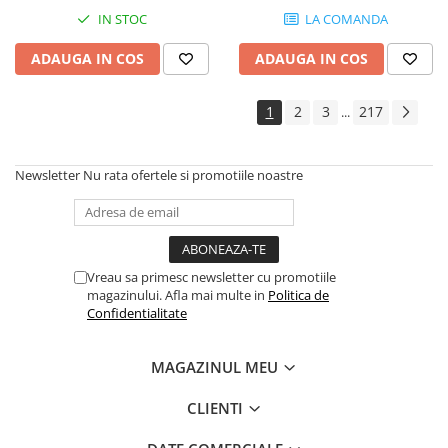
Instrumente si jucarii pentru copii
IN STOC
LA COMANDA
Instrumente traditionale
Tobe
ADAUGA IN COS
ADAUGA IN COS
DJ
Accesorii DJ
1
2
3
217
...
Accesorii Pick-up si Vinyl
Case-uri DJ
Newsletter
Nu rata ofertele si promotiile noastre
CD Playere DJ
Console DJ
Controllere MIDI - USB DAW
Genti pentru DJ
Vreau sa primesc newsletter cu promotiile
Mixere DJ
magazinului. Afla mai multe in
Politica de
Confidentialitate
Platane DJ
Samplere si controllere
MAGAZINUL MEU
Stative si pupitre DJ
Cabluri si conectori
CLIENTI
Cabluri adaptoare, cabluri Y