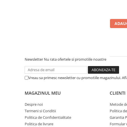
Microfoane de studio
Monitoare de studio
Pop filtre
Preamplificatoare
ADAUG
Protectii antifonice pentru urechi
Rack studio
Recordere de studio
Recordere portabile
Newsletter
Nu rata ofertele si promotiile noastre
Sintetizatoare
Standuri si stative de monitoare
Subwoofere de studio
Vreau sa primesc newsletter cu promotiile magazinului. Af
Tratament acustic
Lumini si efecte
MAGAZINUL MEU
CLIENTI
Accesorii pentru lumini
Despre noi
Metode de
Bare Led
Termeni si Conditii
Politica d
Cabluri de Alimentare
Politica de Confidentialitate
Garantia 
Case-uri de lumini
Politica de livrare
Formular 