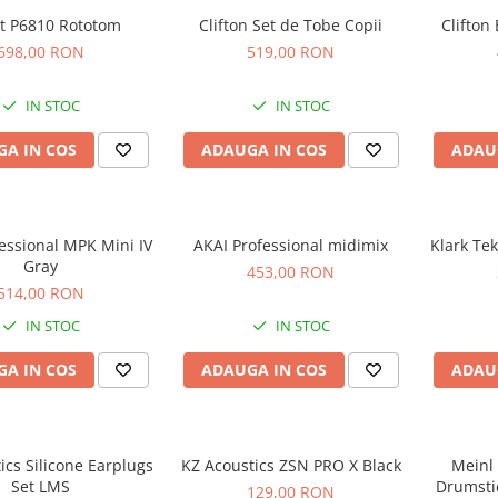
ot P6810 Rototom
Clifton Set de Tobe Copii
Clifton
698,00 RON
519,00 RON
IN STOC
IN STOC
A IN COS
ADAUGA IN COS
ADAU
essional MPK Mini IV
AKAI Professional midimix
Klark Te
Gray
453,00 RON
514,00 RON
IN STOC
IN STOC
A IN COS
ADAUGA IN COS
ADAU
ics Silicone Earplugs
KZ Acoustics ZSN PRO X Black
Meinl
Set LMS
Drumsti
129,00 RON