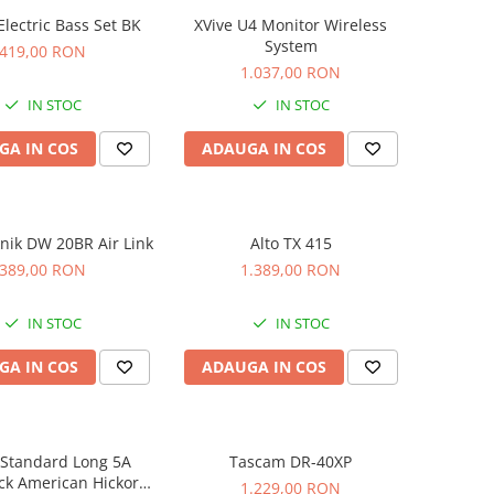
 Electric Bass Set BK
XVive U4 Monitor Wireless
System
419,00 RON
1.037,00 RON
IN STOC
IN STOC
GA IN COS
ADAUGA IN COS
knik DW 20BR Air Link
Alto TX 415
389,00 RON
1.389,00 RON
IN STOC
IN STOC
GA IN COS
ADAUGA IN COS
 Standard Long 5A
Tascam DR-40XP
ck American Hickory
1.229,00 RON