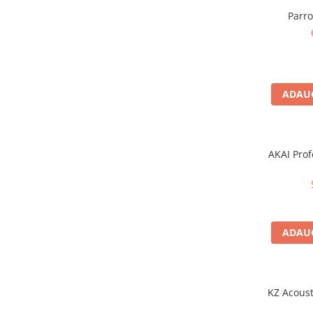
Microfoane pt instalatii si
Parr
conferinta
Microfoane Ribbon
Microfoane stereo
Microfoane Suspendabile
Microfoane wireless si sisteme
ADAUG
Stative de microfon
Studio si inregistrari
Accesorii de microfoane
AKAI Prof
Accesorii de rack
Accesorii echipamente de studio
Clape MIDI
Controllere MIDI - USB DAW
ADAUG
Controllere monitoare de studio
Convertoare AD/DA
Interfete audio
KZ Acoust
Interfete MIDI si Cabluri Midi-USB