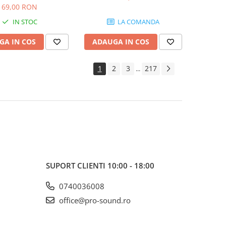
SB103
69,00 RON
IN STOC
LA COMANDA
GA IN COS
ADAUGA IN COS
1
2
3
217
...
SUPORT CLIENTI
10:00 - 18:00
0740036008
office@pro-sound.ro