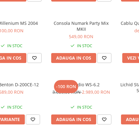
 Millenium MS 2004
Consola Numark Party Mix
Cablu Qu
MKII
100,00 RON
de
549,00 RON
IN STOC
IN STOC
A IN COS
ADAUGA IN COS
VEZI
Benton D-200CE-12
Kali Audio WS-6.2
Lichid St
-100 RON
5
589,00 RON
3.089,00 RON
2.989,00 RON
IN STOC
IN STOC
VARIANTE
ADAUGA IN COS
ADAU