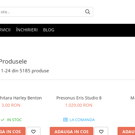
RVICII
ÎNCHIRIERI
BLOG
Produsele
1-
24
din
5185
produse
hitara Harley Benton
Presonus Eris Studio 8
M-
3,00 RON
1.029,00 RON
IN STOC
LA COMANDA
A IN COS
ADAUGA IN COS
ADAU