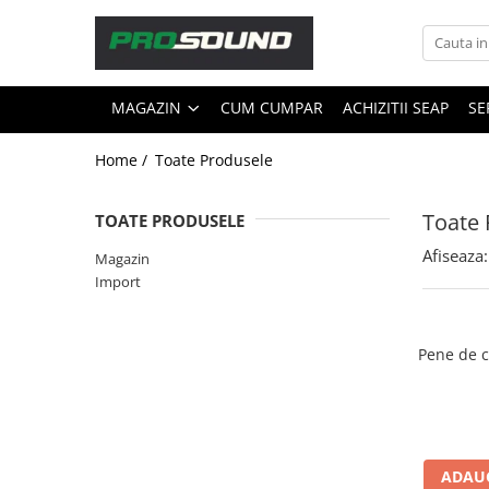
Magazin
MAGAZIN
CUM CUMPAR
ACHIZITII SEAP
SE
Sonorizare / PA
Accesorii sonorizare, PA
Home /
Toate Produsele
Adaptoare phantom
Adresare publica 100V
Toate 
TOATE PRODUSELE
Amplificatoare Audio
Afiseaza:
Magazin
Boxe Audio
Import
Ecrane de difuzie
Mixere audio
Monitorizare In-Ear
Pene de c
Pickup-uri, platane & accesorii
Playere si Recordere
Procesoare si efecte
Shockmount
ADAUG