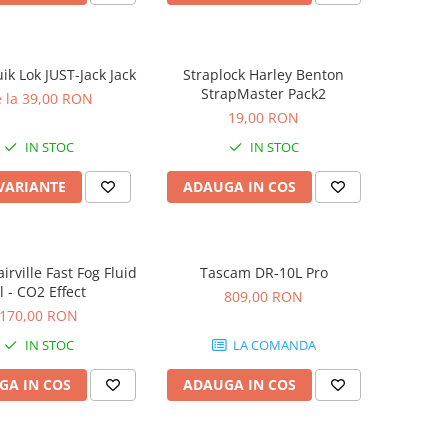
ik Lok JUST-Jack Jack
Straplock Harley Benton
StrapMaster Pack2
 la 39,00 RON
19,00 RON
IN STOC
IN STOC
 VARIANTE
ADAUGA IN COS
airville Fast Fog Fluid
Tascam DR-10L Pro
l - CO2 Effect
809,00 RON
170,00 RON
IN STOC
LA COMANDA
GA IN COS
ADAUGA IN COS