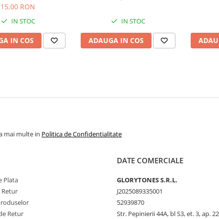
15,00 RON
IN STOC
IN STOC
A IN COS
ADAUGA IN COS
ADAU
la mai multe in
Politica de Confidentialitate
DATE COMERCIALE
 Plata
GLORYTONES S.R.L.
e Retur
J2025089335001
Produselor
52939870
de Retur
Str. Pepinierii 44A, bl S3, et. 3, ap. 22