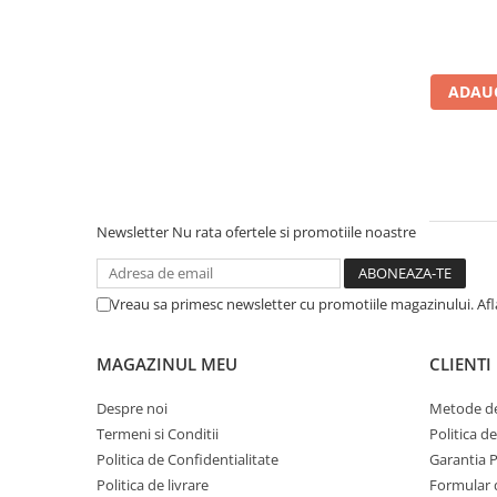
Microfoane de studio
Monitoare de studio
Pop filtre
Preamplificatoare
ADAUG
Protectii antifonice pentru urechi
Rack studio
Recordere de studio
Recordere portabile
Newsletter
Nu rata ofertele si promotiile noastre
Sintetizatoare
Standuri si stative de monitoare
Subwoofere de studio
Vreau sa primesc newsletter cu promotiile magazinului. Af
Tratament acustic
Lumini si efecte
MAGAZINUL MEU
CLIENTI
Accesorii pentru lumini
Despre noi
Metode de
Bare Led
Termeni si Conditii
Politica d
Cabluri de Alimentare
Politica de Confidentialitate
Garantia 
Case-uri de lumini
Politica de livrare
Formular 