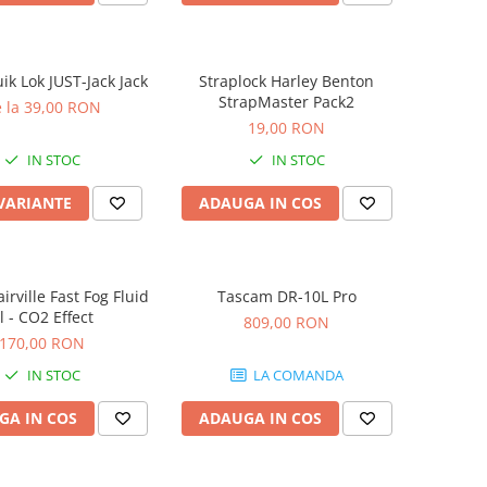
ik Lok JUST-Jack Jack
Straplock Harley Benton
StrapMaster Pack2
 la 39,00 RON
19,00 RON
IN STOC
IN STOC
 VARIANTE
ADAUGA IN COS
airville Fast Fog Fluid
Tascam DR-10L Pro
l - CO2 Effect
809,00 RON
170,00 RON
IN STOC
LA COMANDA
GA IN COS
ADAUGA IN COS