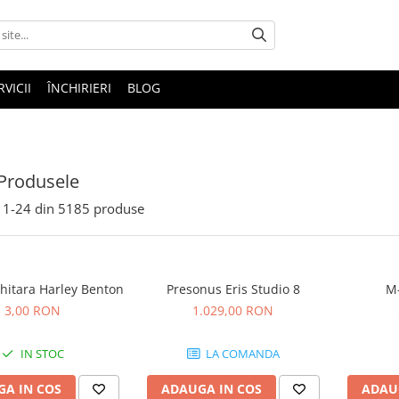
RVICII
ÎNCHIRIERI
BLOG
Produsele
1-
24
din
5185
produse
hitara Harley Benton
Presonus Eris Studio 8
M-
3,00 RON
1.029,00 RON
IN STOC
LA COMANDA
A IN COS
ADAUGA IN COS
ADAU