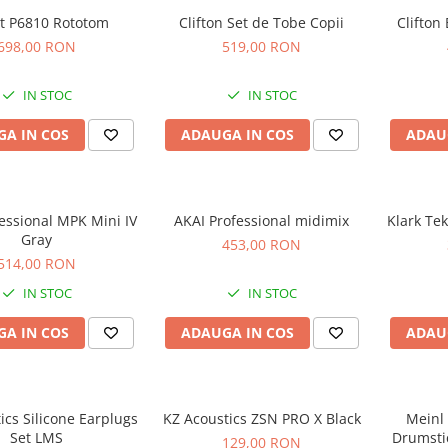
ot P6810 Rototom
Clifton Set de Tobe Copii
Clifton
698,00 RON
519,00 RON
IN STOC
IN STOC
A IN COS
ADAUGA IN COS
ADAU
essional MPK Mini IV
AKAI Professional midimix
Klark Te
Gray
453,00 RON
514,00 RON
IN STOC
IN STOC
A IN COS
ADAUGA IN COS
ADAU
ics Silicone Earplugs
KZ Acoustics ZSN PRO X Black
Meinl
Set LMS
Drumsti
129,00 RON