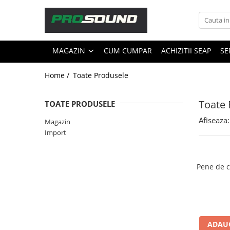
Magazin
MAGAZIN
CUM CUMPAR
ACHIZITII SEAP
SE
Sonorizare / PA
Accesorii sonorizare, PA
Home /
Toate Produsele
Adaptoare phantom
Adresare publica 100V
Toate 
TOATE PRODUSELE
Amplificatoare Audio
Afiseaza:
Magazin
Boxe Audio
Import
Ecrane de difuzie
Mixere audio
Monitorizare In-Ear
Pene de c
Pickup-uri, platane & accesorii
Playere si Recordere
Procesoare si efecte
Shockmount
ADAUG