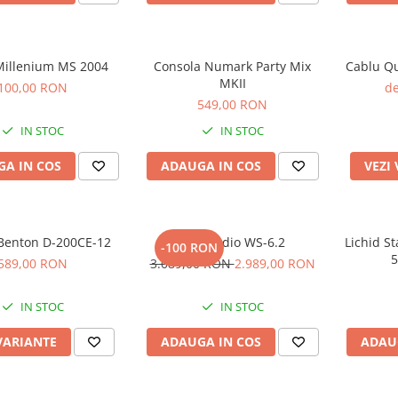
 Millenium MS 2004
Consola Numark Party Mix
Cablu Qu
MKII
100,00 RON
de
549,00 RON
IN STOC
IN STOC
A IN COS
ADAUGA IN COS
VEZI
Benton D-200CE-12
Kali Audio WS-6.2
Lichid St
-100 RON
5
589,00 RON
3.089,00 RON
2.989,00 RON
IN STOC
IN STOC
VARIANTE
ADAUGA IN COS
ADAU