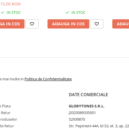
15,00 RON
IN STOC
IN STOC
A IN COS
ADAUGA IN COS
ADAU
la mai multe in
Politica de Confidentialitate
DATE COMERCIALE
 Plata
GLORYTONES S.R.L.
e Retur
J2025089335001
Produselor
52939870
de Retur
Str. Pepinierii 44A, bl S3, et. 3, ap. 22