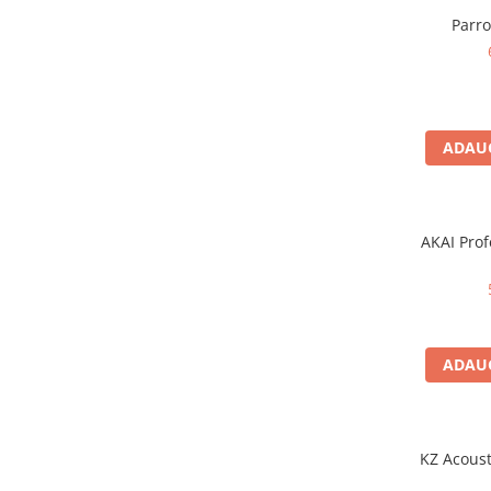
Microfoane pt instalatii si
Parr
conferinta
Microfoane Ribbon
Microfoane stereo
Microfoane Suspendabile
Microfoane wireless si sisteme
ADAUG
Stative de microfon
Studio si inregistrari
Accesorii de microfoane
AKAI Prof
Accesorii de rack
Accesorii echipamente de studio
Clape MIDI
Controllere MIDI - USB DAW
ADAUG
Controllere monitoare de studio
Convertoare AD/DA
Interfete audio
KZ Acoust
Interfete MIDI si Cabluri Midi-USB