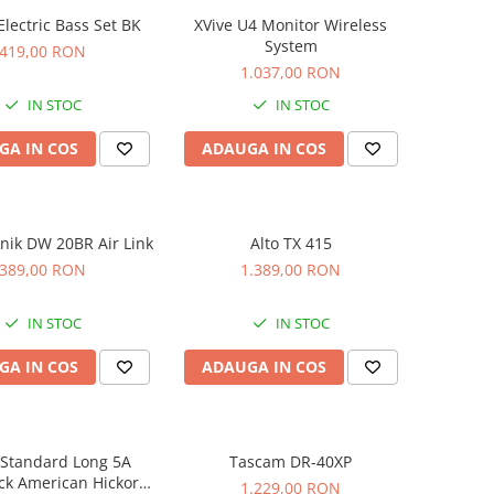
 Electric Bass Set BK
XVive U4 Monitor Wireless
System
419,00 RON
1.037,00 RON
IN STOC
IN STOC
GA IN COS
ADAUGA IN COS
knik DW 20BR Air Link
Alto TX 415
389,00 RON
1.389,00 RON
IN STOC
IN STOC
GA IN COS
ADAUGA IN COS
 Standard Long 5A
Tascam DR-40XP
ck American Hickory
1.229,00 RON