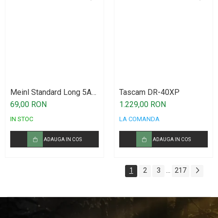
Meinl Standard Long 5A
Tascam DR-40XP
Drumstick American
69,00 RON
1.229,00 RON
Hickory SB103
IN STOC
LA COMANDA
ADAUGA IN COS
ADAUGA IN COS
1
2
3
217
...