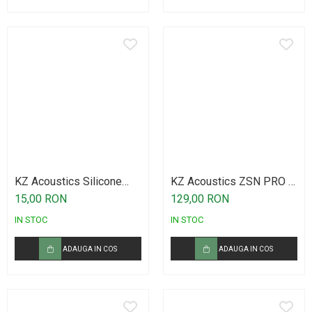
KZ Acoustics Silicone
KZ Acoustics ZSN PRO X
Earplugs Set LMS
Black
15,00 RON
129,00 RON
IN STOC
IN STOC
ADAUGA IN COS
ADAUGA IN COS