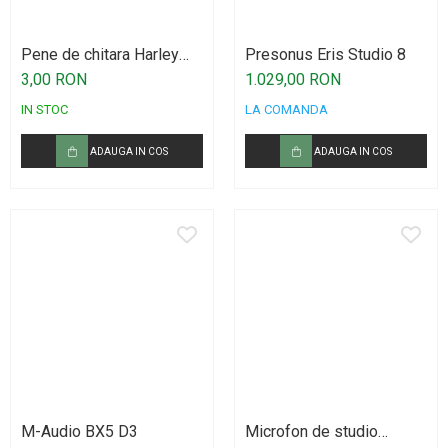
Procesoare si efecte
Shockmount
Pene de chitara Harley
Presonus Eris Studio 8
Stabilizatoare de tensiune UPS si
Benton
3,00 RON
1.029,00 RON
Power Conditioner
IN STOC
LA COMANDA
Unelte Audio
Microfoane
ADAUGA IN COS
ADAUGA IN COS
Accesorii de microfoane
Capsule de microfon
Case-uri de microfoane
Microfoane de broadcast
Microfoane de instrumente
Microfoane de masurare si calibrare
Microfoane de studio
Microfoane de Suprafata
Microfoane de voce si live
M-Audio BX5 D3
Microfon de studio