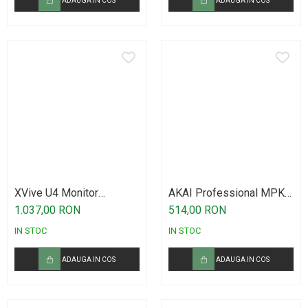
ADAUGA IN COS
ADAUGA IN COS
XVive U4 Monitor
AKAI Professional MPK
Wireless System
Mini IV Gray
1.037,00 RON
514,00 RON
IN STOC
IN STOC
ADAUGA IN COS
ADAUGA IN COS