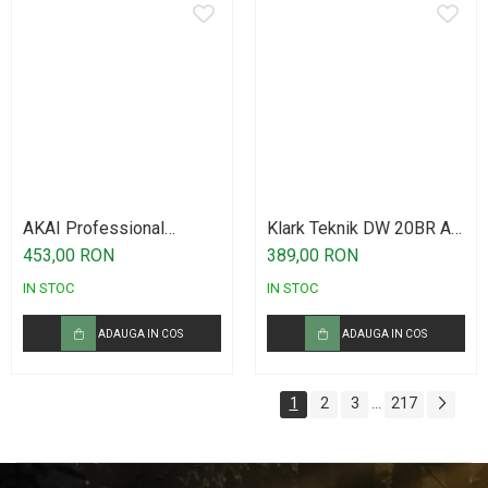
AKAI Professional
Klark Teknik DW 20BR Air
midimix
Link
453,00 RON
389,00 RON
IN STOC
IN STOC
ADAUGA IN COS
ADAUGA IN COS
1
2
3
217
...