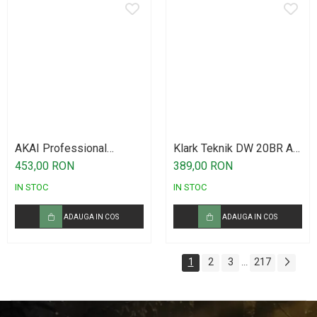
AKAI Professional
Klark Teknik DW 20BR Air
midimix
Link
453,00 RON
389,00 RON
IN STOC
IN STOC
ADAUGA IN COS
ADAUGA IN COS
1
2
3
217
...