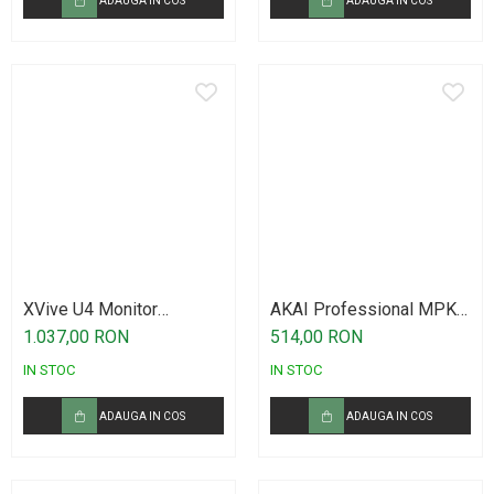
ADAUGA IN COS
ADAUGA IN COS
XVive U4 Monitor
AKAI Professional MPK
Wireless System
Mini IV Gray
1.037,00 RON
514,00 RON
IN STOC
IN STOC
ADAUGA IN COS
ADAUGA IN COS